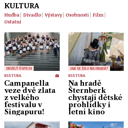
KULTURA
Hudba
Divadlo
Výstavy
Osobnosti
Film
Ostatní
SKVĚLÝ ÚSPĚCH
JAK SE ŽILO NA HRADĚ?
KULTURA
KULTURA
Campanella
Na hradě
veze dvě zlata
Šternberk
z velkého
chystají dětské
festivalu v
prohlídky i
Singapuru!
letní kino