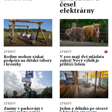
česel
elektrárny
ZPRÁVY
ZPRÁVY
Rodiny mohou získat
V zoo mají dvě mláďata
podporu na dětské tábory
zubrů! Nový výběh je
i kroužky
přiblíží lidem
ZPRÁVY
ZPRÁVY
Změny v parkování v
Jeden z dělníků po otravě