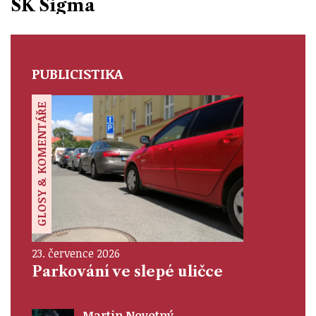
SK Sigma
PUBLICISTIKA
GLOSY & KOMENTÁŘE
23. července 2026
Parkování ve slepé uličce
Martin Novotný