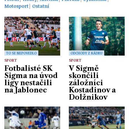
Motosport
Ostatní
TO SE NEPOVEDLO
ODCHODY Z KÁDRU
SPORT
SPORT
Fotbalisté SK
V Sigmě
Sigma na úvod
skončili
ligy nestačili
záložníci
na Jablonec
Kostadinov a
Dolžnikov