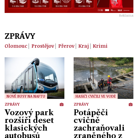
Reklama
ZPRÁVY
Olomouc
Prostějov
Přerov
Kraj
Krimi
NOVÉ BUSY NA NAFTU
HASIČI CVIČILI VE VODĚ
ZPRÁVY
ZPRÁVY
Vozový park
Potápěči
rozšíří deset
cvičně
klasických
zachraňovali
autobusů
zraněného z