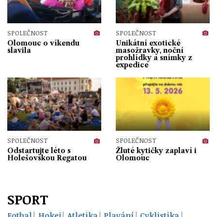
SPOLEČNOST
SPOLEČNOST
Olomouc o víkendu
Unikátní exotické
slavila
masožravky, noční
prohlídky a snímky z
expedice
SPOLEČNOST
SPOLEČNOST
Odstartujte léto s
Žluté kytičky zaplaví i
Holešovskou Regatou
Olomouc
SPORT
Fotbal
Hokej
Atletika
Plavání
Cyklistika