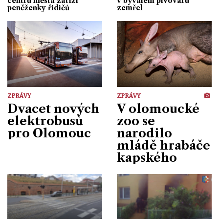
centru města zatíží
v bývalém pivovaru
peněženky řidičů
zemřel
ZPRÁVY
ZPRÁVY
Dvacet nových
V olomoucké
elektrobusů
zoo se
pro Olomouc
narodilo
mládě hrabáče
kapského