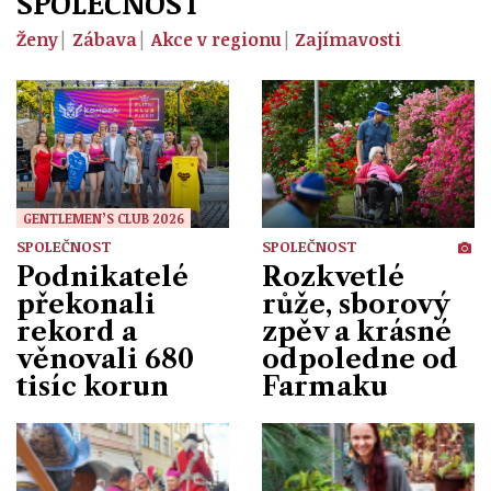
SPOLEČNOST
Ženy
Zábava
Akce v regionu
Zajímavosti
GENTLEMEN’S CLUB 2026
SPOLEČNOST
SPOLEČNOST
Podnikatelé
Rozkvetlé
překonali
růže, sborový
rekord a
zpěv a krásné
věnovali 680
odpoledne od
tisíc korun
Farmaku