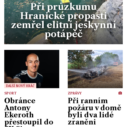
Divadlo
Při průzkumu
Kultura
Publicistika
Kraj
Fotbal
Hranické propasti
Zábava
Výstavy
Společnost
Ankety
zemřel elitní jeskynní
Krimi
Hokej
Akce v regionu
potápěč
Osobnosti
Sport
Glosy & Komentáře
Atletika
Zajímavosti
Film
ZPRÁVY
Plavání
Ostatní
Cyklistika
DALŠÍ NOVÝ HRÁČ
Motosport
SPORT
ZPRÁVY
Obránce
Při ranním
Ostatní
Antony
požáru v domě
Ekeroth
byli dva lidé
přestoupil do
zraněni