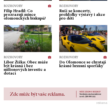
ROZHOVORY
ROZHOVORY
Filip Hradil: Co
Ruší se koncerty,
prozrazují mince
prohlídky výstavy i akce
olomouckých biskupů?
pro děti
ROZHOVORY
ROZHOVORY
Libor Žižka: Obec může
Do Olomouce se chystají
být krásná i bez
krásné luxusní sporťáky
milionových investic a
dotací
reklama