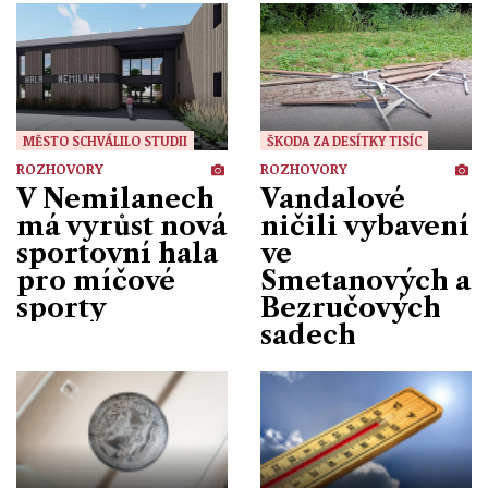
MĚSTO SCHVÁLILO STUDII
ŠKODA ZA DESÍTKY TISÍC
ROZHOVORY
ROZHOVORY
V Nemilanech
Vandalové
má vyrůst nová
ničili vybavení
sportovní hala
ve
pro míčové
Smetanových a
sporty
Bezručových
sadech