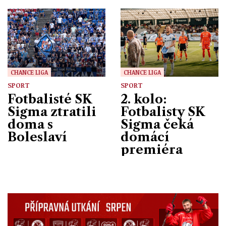
ZPRÁVY
CHANCE LIGA
CHANCE LIGA
SPORT
SPORT
Fotbalisté SK
2. kolo:
Sigma ztratili
Fotbalisty SK
doma s
Sigma čeká
Boleslaví
domácí
premiéra