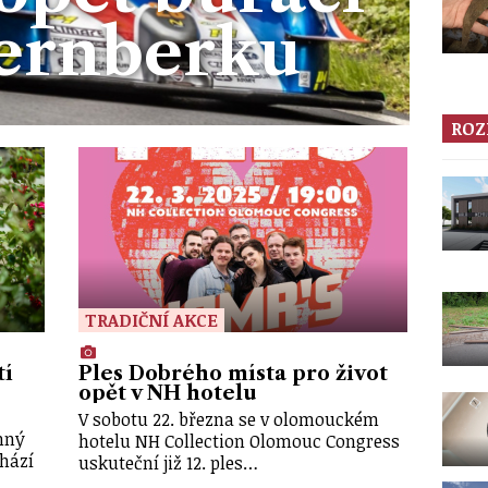
ternberku
ROZ
TRADIČNÍ AKCE
tí
Ples Dobrého místa pro život
opět v NH hotelu
V sobotu 22. března se v olomouckém
nný
hotelu NH Collection Olomouc Congress
chází
uskuteční již 12. ples…