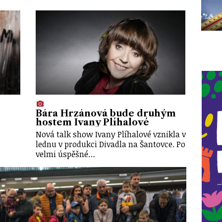
Bára Hrzánová bude druhým
hostem Ivany Plíhalové
Nová talk show Ivany Plíhalové vznikla v
lednu v produkci Divadla na Šantovce. Po
velmi úspěšné…