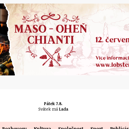
Pátek 7.8.
Svátek má
Lada
Rozhovory
Kultura
Společnost
Sport
Publicis