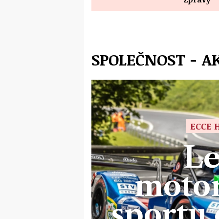
SPOLEČNOST - A
ECCE 
L
motor
sportu 