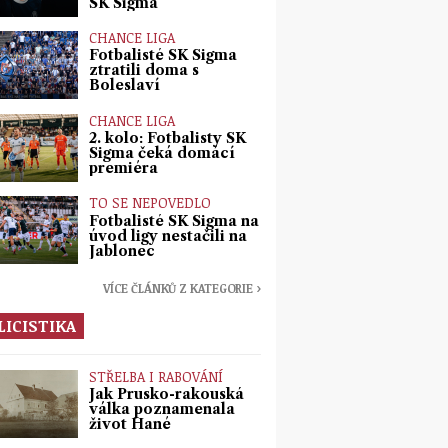
SK Sigma
CHANCE LIGA
Fotbalisté SK Sigma
ztratili doma s
Boleslaví
CHANCE LIGA
2. kolo: Fotbalisty SK
Sigma čeká domácí
premiéra
TO SE NEPOVEDLO
Fotbalisté SK Sigma na
úvod ligy nestačili na
Jablonec
VÍCE ČLÁNKŮ Z KATEGORIE ›
LICISTIKA
STŘELBA I RABOVÁNÍ
Jak Prusko-rakouská
válka poznamenala
život Hané