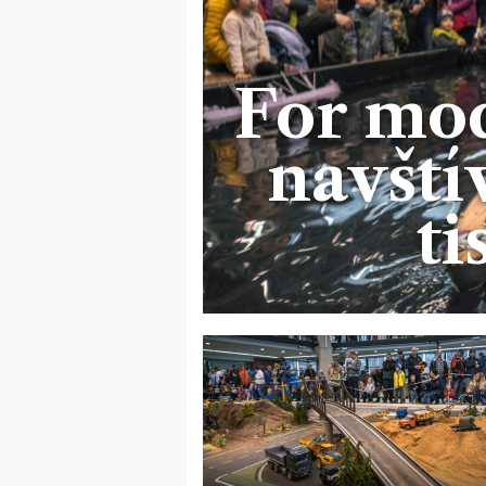
For mod
navštív
ti