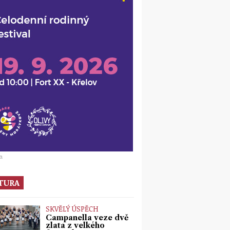
a
TURA
SKVĚLÝ ÚSPĚCH
Campanella veze dvě
zlata z velkého