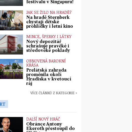
festivalu v Singapuru!
JAK SE ŽILO NA HRADĚ?
Na hradě Šternberk
chystají dětské
prohlídky i letní kino
MINCE, ŠPERKY I LÁTKY
Nový depozitář
schraňuje pravěké i
středověké poklady
OBNOVENÁ BAROKNÍ
KRÁSA
Prelátská zahrada
proměnila okolí
Hradiska v kvetoucí
ráj
VÍCE ČLÁNKŮ Z KATEGORIE ›
RT
DALŠÍ NOVÝ HRÁČ
Obránce Antony
Ekeroth přestoupil do