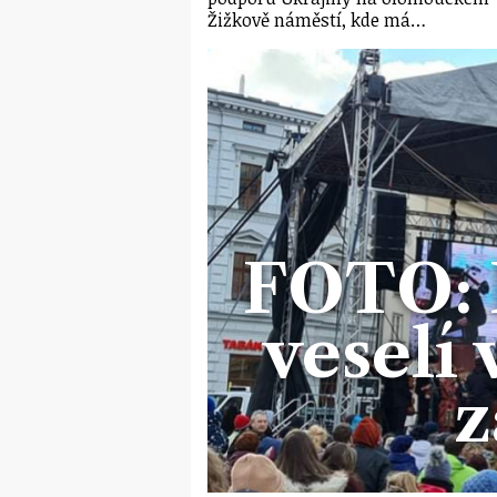
Žižkově náměstí, kde má…
FOTO: 
veselí
z