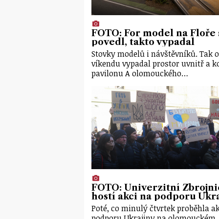
FOTO: For model na Floře 
povedl, takto vypadal
Stovky modelů i návštěvníků. Tak o
víkendu vypadal prostor uvnitř a 
pavilonu A olomouckého…
FOTO: Univerzitní Zbrojni
hostí akci na podporu Ukr
Poté, co minulý čtvrtek proběhla a
podporu Ukrajiny na olomouckém