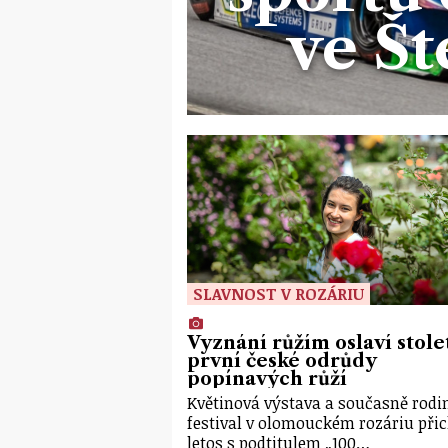
ve Š
SLAVNOST V ROZÁRIU
Vyznání růžím oslaví stole
první české odrůdy
popínavých růží
Květinová výstava a současně rodi
festival v olomouckém rozáriu při
letos s podtitulem „100…