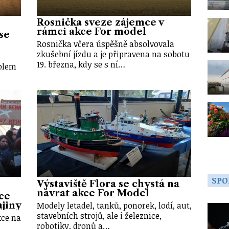
Rosnička sveze zájemce v
rámci akce For model
se
Rosnička včera úspěšně absolvovala
zkušební jízdu a je připravena na sobotu
19. března, kdy se s ní…
kolem
SPO
Výstaviště Flora se chystá na
návrat akce For Model
ce
Modely letadel, tanků, ponorek, lodí, aut,
ajiny
stavebních strojů, ale i železnice,
kce na
robotiky, dronů a…