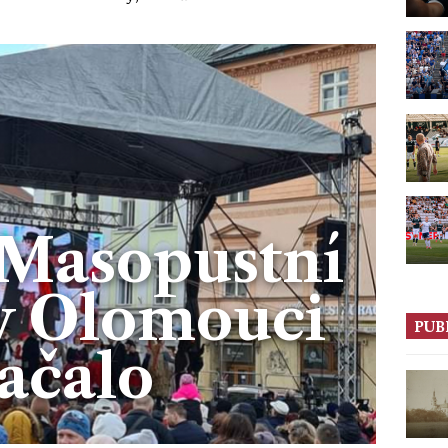
Masopustní
 v Olomouci
PUB
ačalo