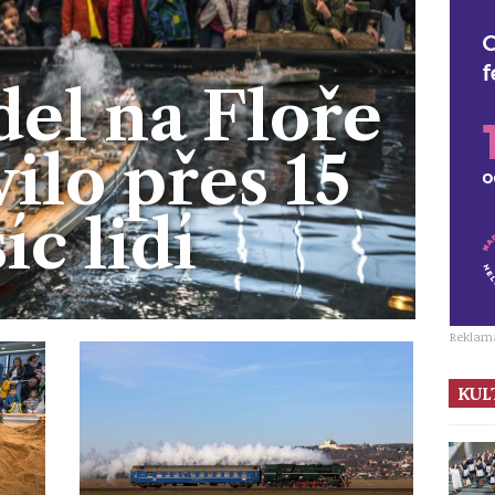
el na Floře
ilo přes 15
síc lidí
Reklam
KUL