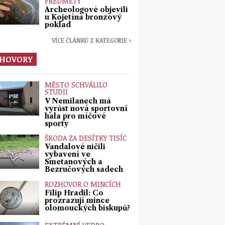
PŘEDMĚTY
Archeologové objevili
u Kojetína bronzový
poklad
VÍCE ČLÁNKŮ Z KATEGORIE ›
HOVORY
MĚSTO SCHVÁLILO
STUDII
V Nemilanech má
vyrůst nová sportovní
hala pro míčové
sporty
ŠKODA ZA DESÍTKY TISÍC
Vandalové ničili
vybavení ve
Smetanových a
Bezručových sadech
ROZHOVOR O MINCÍCH
Filip Hradil: Co
prozrazují mince
olomouckých biskupů?