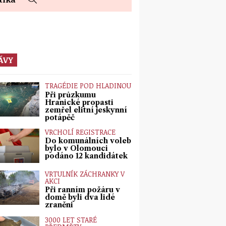
ÁVY
TRAGÉDIE POD HLADINOU
Při průzkumu
Hranické propasti
zemřel elitní jeskynní
potápěč
VRCHOLÍ REGISTRACE
Do komunálních voleb
bylo v Olomouci
podáno 12 kandidátek
VRTULNÍK ZÁCHRANKY V
AKCI
Při ranním požáru v
domě byli dva lidé
zraněni
3000 LET STARÉ