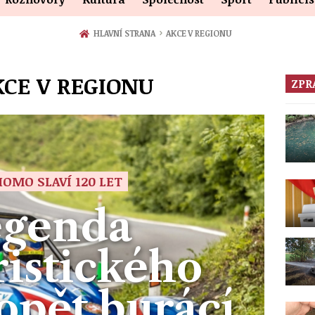
›
HLAVNÍ STRANA
AKCE V REGIONU
KCE V REGIONU
ZPR
HOMO SLAVÍ 120 LET
egenda
istického
opět burácí