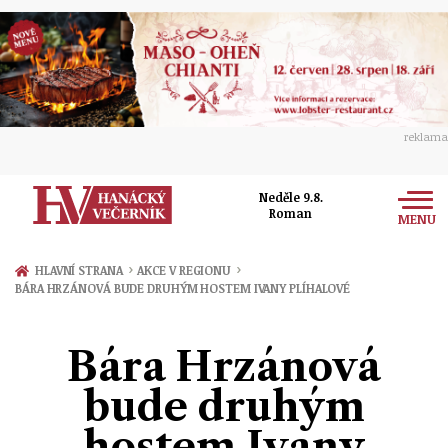
reklama
Neděle 9.8.
Roman
MENU
Zprávy
›
›
HLAVNÍ STRANA
AKCE V REGIONU
BÁRA HRZÁNOVÁ BUDE DRUHÝM HOSTEM IVANY PLÍHALOVÉ
Rozhovory
Olomouc
Kultura
Bára Hrzánová
Politika
Prostějov
Společnost
bude druhým
Hudba
Ekonomika
Přerov
Sport
hostem Ivany
Ženy