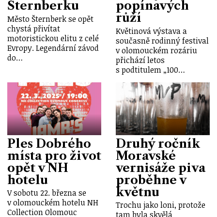
Šternberku
popínavých
růží
Město Šternberk se opět
chystá přivítat
Květinová výstava a
motoristickou elitu z celé
současně rodinný festival
Evropy. Legendární závod
v olomouckém rozáriu
do…
přichází letos
s podtitulem „100…
Ples Dobrého
Druhý ročník
místa pro život
Moravské
opět v NH
vernisáže piva
hotelu
proběhne v
květnu
V sobotu 22. března se
v olomouckém hotelu NH
Trochu jako loni, protože
Collection Olomouc
tam byla skvělá