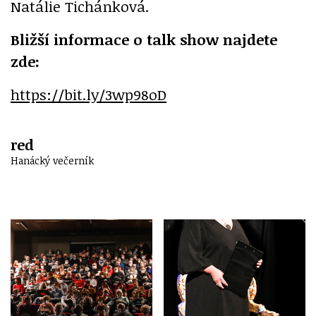
Natálie Tichánková.
Bližší informace o talk show najdete
zde:
https://bit.ly/3wp98oD
red
Hanácký večerník