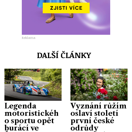
Reklama
DALŠÍ ČLÁNKY
Legenda
Vyznání růžím
motoristickéh
oslaví století
o sportu opět
první české
burácí ve
odrůdy