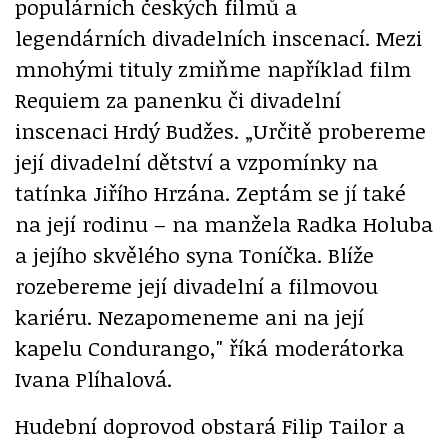
populárních českých filmů a
legendárních divadelních inscenací. Mezi
mnohými tituly zmiňme například film
Requiem za panenku či divadelní
inscenaci Hrdý Budžes. „Určitě probereme
její divadelní dětství a vzpomínky na
tatínka Jiřího Hrzána. Zeptám se jí také
na její rodinu – na manžela Radka Holuba
a jejího skvělého syna Toníčka. Blíže
rozebereme její divadelní a filmovou
kariéru. Nezapomeneme ani na její
kapelu Condurango," říká moderátorka
Ivana Plíhalová.
Hudební doprovod obstará Filip Tailor a