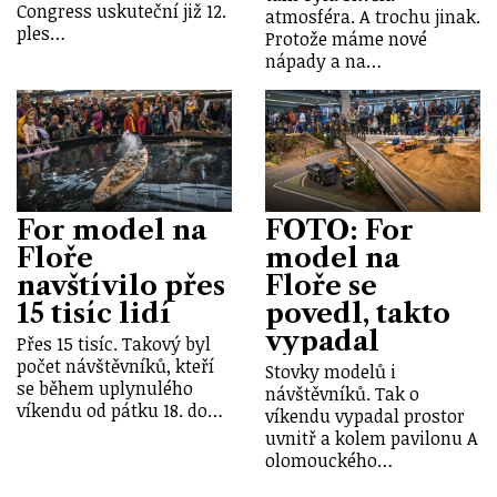
Congress uskuteční již 12.
atmosféra. A trochu jinak.
ples…
Protože máme nové
nápady a na…
For model na
FOTO: For
Floře
model na
navštívilo přes
Floře se
15 tisíc lidí
povedl, takto
vypadal
Přes 15 tisíc. Takový byl
počet návštěvníků, kteří
Stovky modelů i
se během uplynulého
návštěvníků. Tak o
víkendu od pátku 18. do…
víkendu vypadal prostor
uvnitř a kolem pavilonu A
olomouckého…