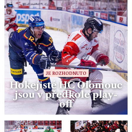
JE ROZHODNUTO
Hokejisté HC Olomouc
jsou v předkole play-
off