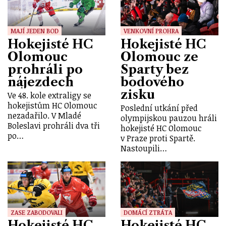
MAJÍ JEDEN BOD
VENKOVNÍ PROHRA
Hokejisté HC
Hokejisté HC
Olomouc
Olomouc ze
prohráli po
Sparty bez
nájezdech
bodového
zisku
Ve 48. kole extraligy se
hokejistům HC Olomouc
Poslední utkání před
nezadařilo. V Mladé
olympijskou pauzou hráli
Boleslavi prohráli dva tři
hokejisté HC Olomouc
po…
v Praze proti Spartě.
Nastoupili…
ZASE ZABODOVALI
DOMÁCÍ ZTRÁTA
Hokejisté HC
Hokejisté HC