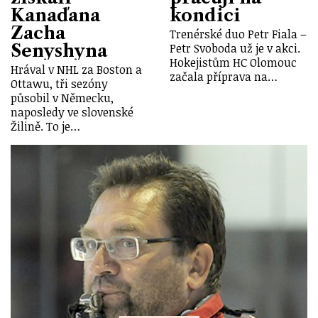
Kanaďana
kondici
Zacha
Trenérské duo Petr Fiala –
Senyshyna
Petr Svoboda už je v akci.
Hokejistům HC Olomouc
Hrával v NHL za Boston a
začala příprava na…
Ottawu, tři sezóny
působil v Německu,
naposledy ve slovenské
Žilině. To je…