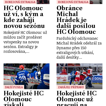
HOKEJOVÁ EXTRALIGA
HOKEJOVÁ EXTRALIGA
HC Olomouc
Obránce
už ví, s kým a
Michal
kde zahájí
Hrádek je
novou sezónu
další posilou
HC Olomouc
Hokejisté HC Olomouc už
můžou začít prodávat
Pardubický odchovanec
vstupenky na novou
Michal Hrádek odehrál za
sezónu. Extraligy je
Dynamo přes 150
rozlosována,…
extraligových utkání,
další desítky…
DALŠÍ POSILA
ZAHÁJILI PŘÍPRAVU
Hokejisté HC
Hokejisté HC
Olomouc
Olomouc už
získali
pracují na