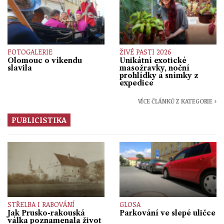
FOTOGALERIE
ŽIVÉ PASTI 2026
Olomouc o víkendu
Unikátní exotické
slavila
masožravky, noční
prohlídky a snímky z
expedice
VÍCE ČLÁNKŮ Z KATEGORIE ›
PUBLICISTIKA
STŘELBA I RABOVÁNÍ
GLOSA
Jak Prusko-rakouská
Parkování ve slepé uličce
válka poznamenala život