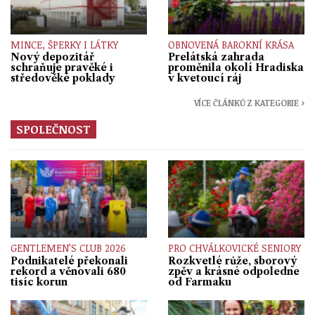
MINCE, ŠPERKY I LÁTKY
OBNOVENÁ BAROKNÍ KRÁSA
Nový depozitář
Prelátská zahrada
schraňuje pravěké i
proměnila okolí Hradiska
středověké poklady
v kvetoucí ráj
VÍCE ČLÁNKŮ Z KATEGORIE ›
SPOLEČNOST
GENTLEMEN’S CLUB 2026
PRO CHVÁLKOVICKÉ SENIORY
Podnikatelé překonali
Rozkvetlé růže, sborový
rekord a věnovali 680
zpěv a krásné odpoledne
tisíc korun
od Farmaku