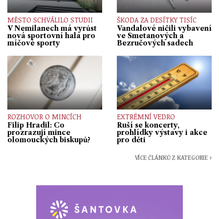
MĚSTO SCHVÁLILO STUDII
ŠKODA ZA DESÍTKY TISÍC
V Nemilanech má vyrůst
Vandalové ničili vybavení
nová sportovní hala pro
ve Smetanových a
míčové sporty
Bezručových sadech
ROZHOVOR O MINCÍCH
EXTRÉMNÍ VEDRO
Filip Hradil: Co
Ruší se koncerty,
prozrazují mince
prohlídky výstavy i akce
olomouckých biskupů?
pro děti
VÍCE ČLÁNKŮ Z KATEGORIE ›