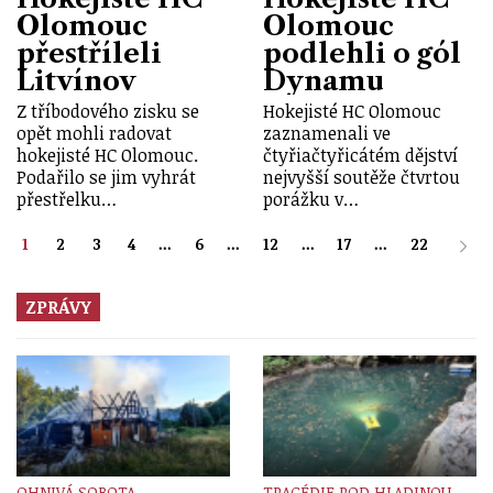
Olomouc
Olomouc
přestříleli
podlehli o gól
Litvínov
Dynamu
Z tříbodového zisku se
Hokejisté HC Olomouc
opět mohli radovat
zaznamenali ve
hokejisté HC Olomouc.
čtyřiačtyřicátém dějství
Podařilo se jim vyhrát
nejvyšší soutěže čtvrtou
přestřelku…
porážku v…
1
2
3
4
...
6
...
12
...
17
...
22
ZPRÁVY
OHNIVÁ SOBOTA
TRAGÉDIE POD HLADINOU