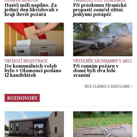
Hasiči měli napilno. Za
Při průzkumu Hranické
jediný den likvidovali v
propasti zemřel elitní
kraji devět požárů
jeskynní potápěč
VRCHOLÍ REGISTRACE
VRTULNÍK ZÁCHRANKY V AKCI
Do komunálních voleb
Při ranním požáru v
bylo v Olomouci podáno
domě byli dva lidé
12 kandidátek
zraněni
VÍCE ČLÁNKŮ Z KATEGORIE ›
ROZHOVORY