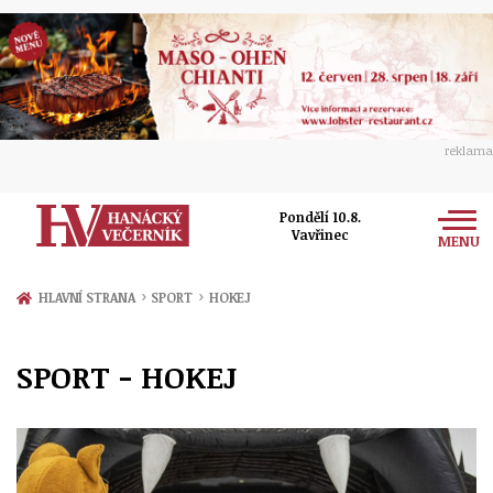
reklama
Pondělí 10.8.
Vavřinec
MENU
Zprávy
›
›
HLAVNÍ STRANA
SPORT
HOKEJ
Rozhovory
Olomouc
SPORT - HOKEJ
Kultura
Politika
Prostějov
Společnost
Hudba
Ekonomika
Přerov
Sport
Ženy