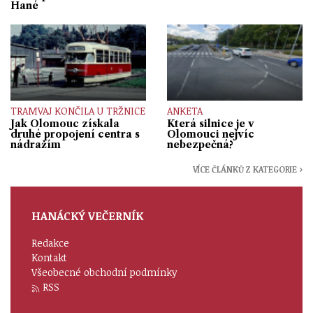
Hané
TRAMVAJ KONČILA U TRŽNICE
ANKETA
Jak Olomouc získala
Která silnice je v
druhé propojení centra s
Olomouci nejvíc
nádražím
nebezpečná?
VÍCE ČLÁNKŮ Z KATEGORIE ›
HANÁCKÝ VEČERNÍK
Redakce
Kontakt
Všeobecné obchodní podmínky
RSS