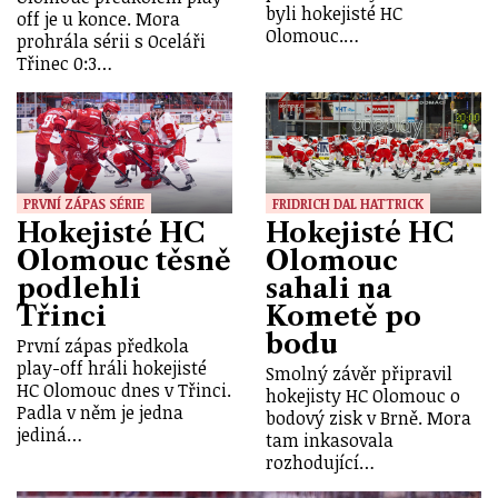
byli hokejisté HC
off je u konce. Mora
Olomouc.…
prohrála sérii s Oceláři
Třinec 0:3…
PRVNÍ ZÁPAS SÉRIE
FRIDRICH DAL HATTRICK
Hokejisté HC
Hokejisté HC
Olomouc těsně
Olomouc
podlehli
sahali na
Třinci
Kometě po
bodu
První zápas předkola
play-off hráli hokejisté
Smolný závěr připravil
HC Olomouc dnes v Třinci.
hokejisty HC Olomouc o
Padla v něm je jedna
bodový zisk v Brně. Mora
jediná…
tam inkasovala
rozhodující…