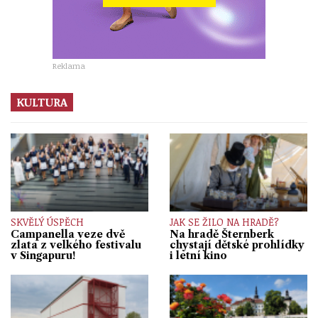
Reklama
KULTURA
SKVĚLÝ ÚSPĚCH
JAK SE ŽILO NA HRADĚ?
Campanella veze dvě
Na hradě Šternberk
zlata z velkého festivalu
chystají dětské prohlídky
v Singapuru!
i letní kino