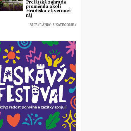
Prelátská zahrada
proměnila okolí
Hradiska v kvetoucí
ráj
VÍCE ČLÁNKŮ Z KATEGORIE ›