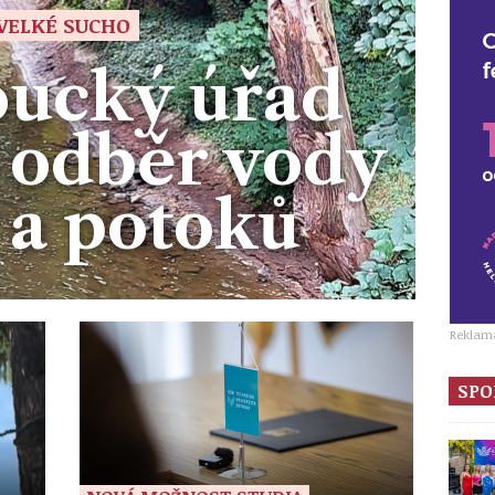
VELKÉ SUCHO
ucký úřad
 odběr vody
 a potoků
Reklam
SPO