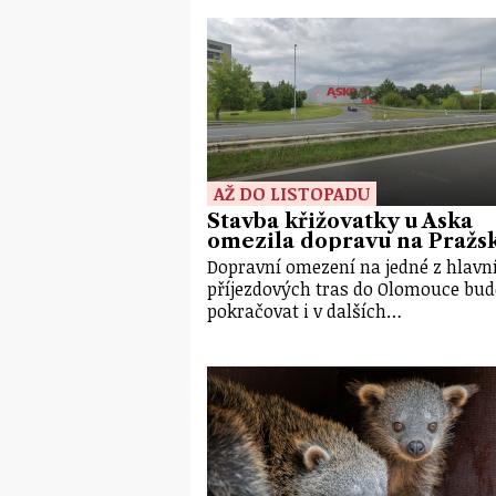
AŽ DO LISTOPADU
Stavba křižovatky u Aska
omezila dopravu na Pražs
Dopravní omezení na jedné z hlavn
příjezdových tras do Olomouce bu
pokračovat i v dalších…