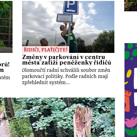
ŘIDIČI, PLAŤ(Č)TE!
Změny v parkování v centru
města zatíží peněženky řidičů
brů!
Olomoučtí radní schválili soubor změn
em
parkovací politiky. Podle radních mají
vatém
zpřehlednit systém…