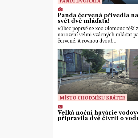
PANDÍ DVOJČATA
Panda červená přivedla n
svět dvě mláďata!
Vůbec poprvé se Zoo Olomouc těší 
narození velmi vzácných mláďat p
červené. A rovnou dvou!…
MÍSTO CHODNÍKU KRÁTER
Velká noční havárie vodo
připravila dvě čtvrti o vod