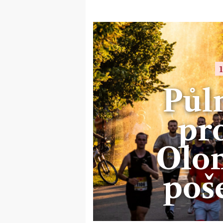
Půl
pr
Olo
poš