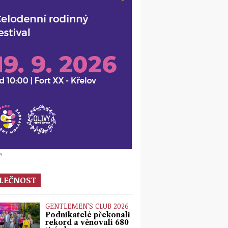
a
LEČNOST
GENTLEMEN’S CLUB 2026
Podnikatelé překonali
rekord a věnovali 680