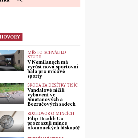
HOVORY
MĚSTO SCHVÁLILO
STUDII
V Nemilanech má
vyrůst nová sportovní
hala pro míčové
sporty
ŠKODA ZA DESÍTKY TISÍC
Vandalové ničili
vybavení ve
Smetanových a
Bezručových sadech
ROZHOVOR O MINCÍCH
Filip Hradil: Co
prozrazují mince
olomouckých biskupů?