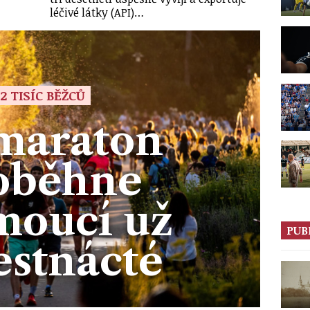
léčivé látky (API)…
12 TISÍC BĚŽCŮ
maraton
oběhne
moucí už
PUB
estnácté