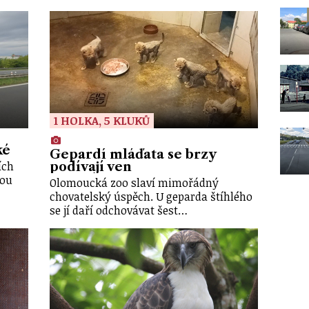
1 HOLKA, 5 KLUKŮ
ké
Gepardí mláďata se brzy
ích
podívají ven
dou
Olomoucká zoo slaví mimořádný
chovatelský úspěch. U geparda štíhlého
se jí daří odchovávat šest…