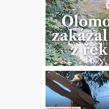
Olomo
zakázal
z řek