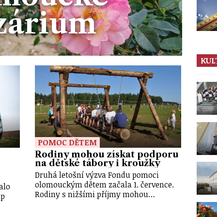
zárium
KUL
POMOC DĚTEM
Rodiny mohou získat podporu
na dětské tábory i kroužky
Druhá letošní výzva Fondu pomoci
olomouckým dětem začala 1. července.
alo
Rodiny s nižšími příjmy mohou…
up