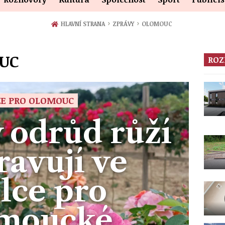
›
›
HLAVNÍ STRANA
ZPRÁVY
OLOMOUC
OUC
ROZ
ŽE PRO OLOMOUC
 odrůd růží
ravují ve
lce pro
omoucké