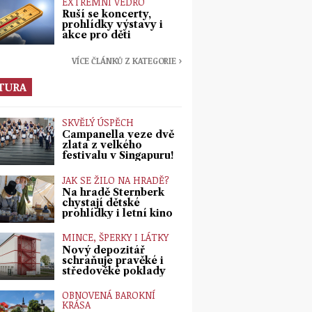
EXTRÉMNÍ VEDRO
Ruší se koncerty,
prohlídky výstavy i
akce pro děti
VÍCE ČLÁNKŮ Z KATEGORIE ›
TURA
SKVĚLÝ ÚSPĚCH
Campanella veze dvě
zlata z velkého
festivalu v Singapuru!
JAK SE ŽILO NA HRADĚ?
Na hradě Šternberk
chystají dětské
prohlídky i letní kino
MINCE, ŠPERKY I LÁTKY
Nový depozitář
schraňuje pravěké i
středověké poklady
OBNOVENÁ BAROKNÍ
KRÁSA