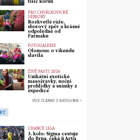
tisíc korun
PRO CHVÁLKOVICKÉ
SENIORY
Rozkvetlé růže,
sborový zpěv a krásné
odpoledne od
Farmaku
FOTOGALERIE
Olomouc o víkendu
slavila
ŽIVÉ PASTI 2026
Unikátní exotické
masožravky, noční
prohlídky a snímky z
expedice
VÍCE ČLÁNKŮ Z KATEGORIE ›
RT
CHANCE LIGA
3. kolo: Sigma cestuje
do Brna, čeká ji Artis