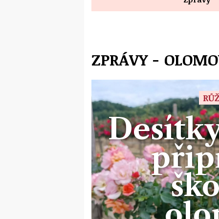
ZPRÁVY - OLOM
RŮ
Desítky
přip
ško
ol