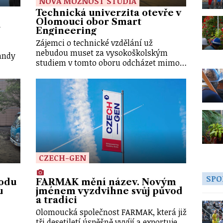
NOVÁ MOŽNOST STUDIA
Technická univerzita otevře v
Olomouci obor Smart
a
Engineering
Zájemci o technické vzdělání už
z
nebudou muset za vysokoškolským
andy
studiem v tomto oboru odcházet mimo…
CZECH-GEN
SPO
vodu
FARMAK mění název. Novým
u
jménem vyzdvihne svůj původ
a tradici
Olomoucká společnost FARMAK, která již
tři desetiletí úspěšně vyvíjí a exportuje