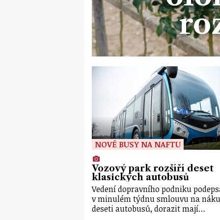
ro
NOVÉ BUSY NA NAFTU
Vozový park rozšíří deset
klasických autobusů
Vedení dopravního podniku podeps
v minulém týdnu smlouvu na nák
deseti autobusů, dorazit mají…