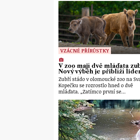
VZÁCNÉ PŘÍRŮSTKY
V zoo mají dvě mláďata zu
Nový výběh je přiblíží lid
Zubří stádo v olomoucké zoo na S
Kopečku se rozrostlo hned o dvě
mláďata. „Zatímco první se…