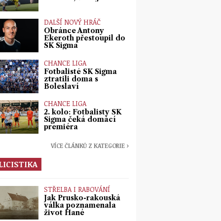
DALŠÍ NOVÝ HRÁČ
Obránce Antony
Ekeroth přestoupil do
SK Sigma
CHANCE LIGA
Fotbalisté SK Sigma
ztratili doma s
Boleslaví
CHANCE LIGA
2. kolo: Fotbalisty SK
Sigma čeká domácí
premiéra
VÍCE ČLÁNKŮ Z KATEGORIE ›
LICISTIKA
STŘELBA I RABOVÁNÍ
Jak Prusko-rakouská
válka poznamenala
život Hané