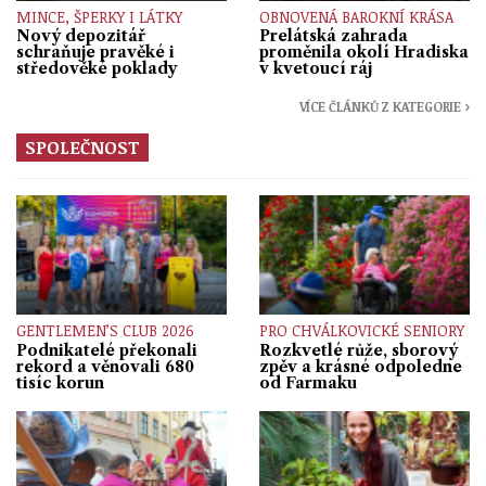
MINCE, ŠPERKY I LÁTKY
OBNOVENÁ BAROKNÍ KRÁSA
Nový depozitář
Prelátská zahrada
schraňuje pravěké i
proměnila okolí Hradiska
středověké poklady
v kvetoucí ráj
VÍCE ČLÁNKŮ Z KATEGORIE ›
SPOLEČNOST
GENTLEMEN’S CLUB 2026
PRO CHVÁLKOVICKÉ SENIORY
Podnikatelé překonali
Rozkvetlé růže, sborový
rekord a věnovali 680
zpěv a krásné odpoledne
tisíc korun
od Farmaku