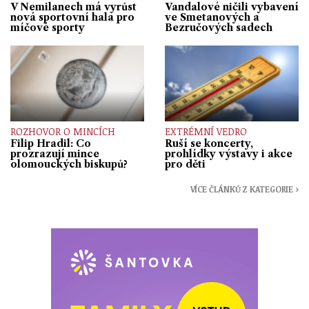
V Nemilanech má vyrůst
Vandalové ničili vybavení
nová sportovní hala pro
ve Smetanových a
míčové sporty
Bezručových sadech
ROZHOVOR O MINCÍCH
EXTRÉMNÍ VEDRO
Filip Hradil: Co
Ruší se koncerty,
prozrazují mince
prohlídky výstavy i akce
olomouckých biskupů?
pro děti
VÍCE ČLÁNKŮ Z KATEGORIE ›