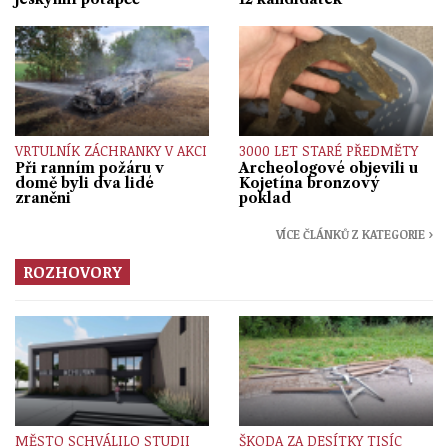
VRTULNÍK ZÁCHRANKY V AKCI
3000 LET STARÉ PŘEDMĚTY
Při ranním požáru v
Archeologové objevili u
domě byli dva lidé
Kojetína bronzový
zraněni
poklad
VÍCE ČLÁNKŮ Z KATEGORIE ›
ROZHOVORY
MĚSTO SCHVÁLILO STUDII
ŠKODA ZA DESÍTKY TISÍC