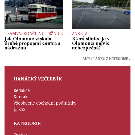
TRAMVAJ KONČILA U TRŽNICE
ANKETA
Jak Olomouc získala
Která silnice je v
druhé propojení centra s
Olomouci nejvíc
nádražím
nebezpečná?
VÍCE ČLÁNKŮ Z KATEGORIE ›
HANÁCKÝ VEČERNÍK
Redakce
Kontakt
Všeobecné obchodní podmínky
RSS
KATEGORIE
Zprávy