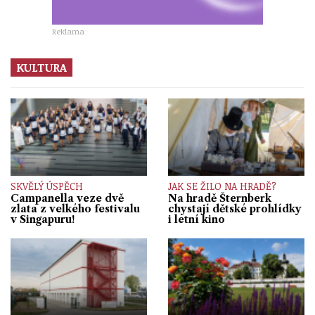
Reklama
KULTURA
SKVĚLÝ ÚSPĚCH
JAK SE ŽILO NA HRADĚ?
Campanella veze dvě
Na hradě Šternberk
zlata z velkého festivalu
chystají dětské prohlídky
v Singapuru!
i letní kino