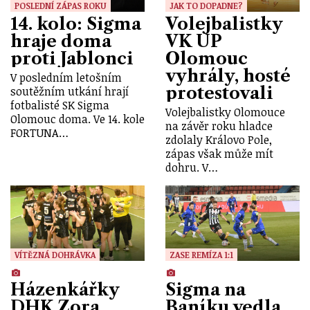
POSLEDNÍ ZÁPAS ROKU
JAK TO DOPADNE?
14. kolo: Sigma
Volejbalistky
hraje doma
VK UP
proti Jablonci
Olomouc
vyhrály, hosté
V posledním letošním
protestovali
soutěžním utkání hrají
fotbalisté SK Sigma
Volejbalistky Olomouce
Olomouc doma. Ve 14. kole
na závěr roku hladce
FORTUNA…
zdolaly Královo Pole,
zápas však může mít
dohru. V…
VÍTĚZNÁ DOHRÁVKA
ZASE REMÍZA 1:1
Házenkářky
Sigma na
DHK Zora
Baníku vedla,