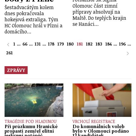
Olomouc část zimní
Šestadvacátým kolem
přípravy absolvují na
dnes pokračovala
Maltě. Do teplých krajin
hokejová extraliga. Tým
se Hanáci…
HC Olomouc hrál v Plzni a
domácího…
1
...
66
...
131
...
178
179
180
181
182
183
184
...
196
...
261
ZPRÁVY
TRAGÉDIE POD HLADINOU
VRCHOLÍ REGISTRACE
Při průzkumu Hranické
Do komunálních voleb
propasti zemřel elitní
bylo v Olomouci podáno
jeskynní potápěč
12 kandidátek