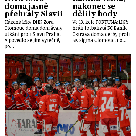
doma jasně
nakonec se
přehrály Slavii
dělily body
Házenkářky DHK Zora
Ve 13. kole FORTUNA:LIGY
Olomouc doma dohrávaly
hráli fotbalisté FC Baník
utkání proti Slavii Praha.
Ostrava doma derby proti
A povedlo se jim výtečně,
SK Sigma Olomouc. Po…
po…