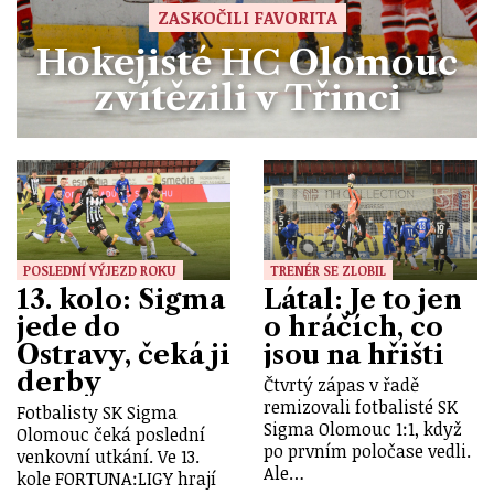
ZASKOČILI FAVORITA
Hokejisté HC Olomouc
zvítězili v Třinci
POSLEDNÍ VÝJEZD ROKU
TRENÉR SE ZLOBIL
13. kolo: Sigma
Látal: Je to jen
jede do
o hráčích, co
Ostravy, čeká ji
jsou na hřišti
derby
Čtvrtý zápas v řadě
remizovali fotbalisté SK
Fotbalisty SK Sigma
Sigma Olomouc 1:1, když
Olomouc čeká poslední
po prvním poločase vedli.
venkovní utkání. Ve 13.
Ale…
kole FORTUNA:LIGY hrají