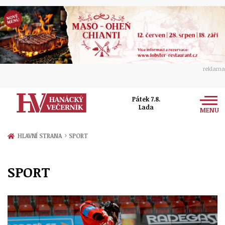
reklama
Pátek 7.8.
Lada
MENU
Zprávy
›
HLAVNÍ STRANA
SPORT
Rozhovory
Olomouc
SPORT
Kultura
Politika
Prostějov
Společnost
Hudba
Ekonomika
Přerov
Sport
Ženy