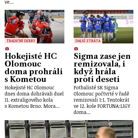
ve…
TRADIČNÍ DERBY
DALŠÍ ZTRÁTA
Hokejisté HC
Sigma zase jen
Olomouc
remizovala, i
doma prohráli
když hrála
s Kometou
proti deseti
Hokejisté HC Olomouc
Fotbalisté SK Sigma
dnes doma dohrávali duel
Olomouc počtvrté v řadě
11. extraligového kola
remizovali 1:1. Tentokrát
s Kometou Brno. Mora…
ve 12. kole FORTUNA:LIGY
doma…