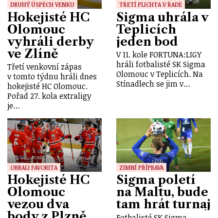
DRUHÝ ÚSPĚCH VENKU
TŘETÍ PLICHTA V ŘADĚ
Hokejisté HC
Sigma uhrála v
Olomouc
Teplicích
vyhráli derby
jeden bod
ve Zlíně
V 11. kole FORTUNA:LIGY
hráli fotbalisté SK Sigma
Třetí venkovní zápas
Olomouc v Teplicích. Na
v tomto týdnu hráli dnes
Stínadlech se jim v…
hokejisté HC Olomouc.
Pořad 27. kola extraligy
je…
OBRALI FAVORITA
ZIMNÍ PŘÍPRAVA
Hokejisté HC
Sigma poletí
Olomouc
na Maltu, bude
vezou dva
tam hrát turnaj
body z Plzně
Fotbalisté SK Sigma