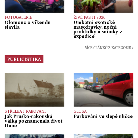
FOTOGALERIE
ŽIVÉ PASTI 2026
Olomouc o víkendu
Unikátní exotické
slavila
masožravky, noční
prohlídky a snímky z
expedice
VÍCE ČLÁNKŮ Z KATEGORIE ›
PUBLICISTIKA
STŘELBA I RABOVÁNÍ
GLOSA
Jak Prusko-rakouská
Parkování ve slepé uličce
válka poznamenala život
Hané