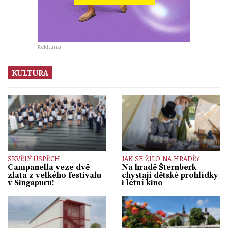
Reklama
KULTURA
SKVĚLÝ ÚSPĚCH
JAK SE ŽILO NA HRADĚ?
Campanella veze dvě
Na hradě Šternberk
zlata z velkého festivalu
chystají dětské prohlídky
v Singapuru!
i letní kino