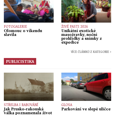
FOTOGALERIE
ŽIVÉ PASTI 2026
Olomouc o víkendu
Unikátní exotické
slavila
masožravky, noční
prohlídky a snímky z
expedice
VÍCE ČLÁNKŮ Z KATEGORIE ›
PUBLICISTIKA
STŘELBA I RABOVÁNÍ
GLOSA
Jak Prusko-rakouská
Parkování ve slepé uličce
válka poznamenala život