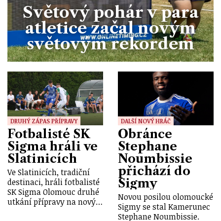
Světový pohár v para
atletice začal novým
světovým rekordem
DRUHÝ ZÁPAS PŘÍPRAVY
DALŠÍ NOVÝ HRÁČ
Fotbalisté SK
Obránce
Sigma hráli ve
Stephane
Slatinicích
Noumbissie
přichází do
Ve Slatinicích, tradiční
Sigmy
destinaci, hráli fotbalisté
SK Sigma Olomouc druhé
Novou posilou olomoucké
utkání přípravy na nový…
Sigmy se stal Kamerunec
Stephane Noumbissie.