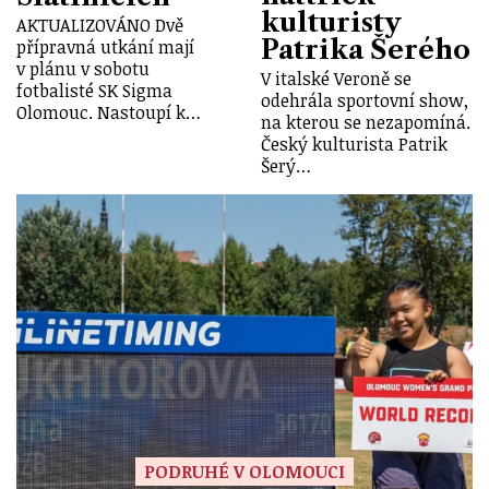
kulturisty
AKTUALIZOVÁNO Dvě
Patrika Šerého
přípravná utkání mají
v plánu v sobotu
V italské Veroně se
fotbalisté SK Sigma
odehrála sportovní show,
Olomouc. Nastoupí k…
na kterou se nezapomíná.
Český kulturista Patrik
Šerý…
PODRUHÉ V OLOMOUCI