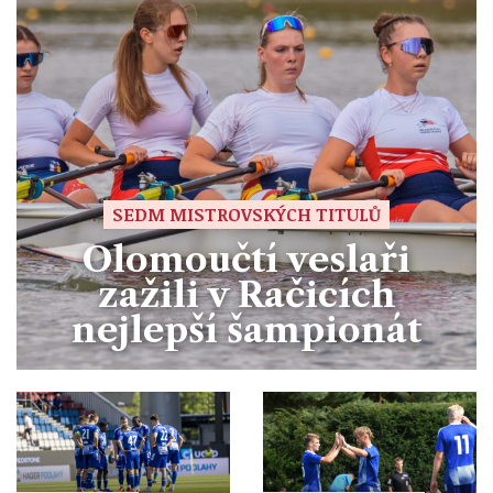
Divadlo
Kultura
Publicistika
Kraj
Fotbal
Zábava
Výstavy
Společnost
Ankety
Krimi
Hokej
Akce v regionu
Osobnosti
Sport
Glosy & Komentáře
Atletika
Zajímavosti
Film
SEDM MISTROVSKÝCH TITULŮ
Plavání
Ostatní
Olomoučtí veslaři
Cyklistika
zažili v Račicích
nejlepší šampionát
Motosport
Ostatní