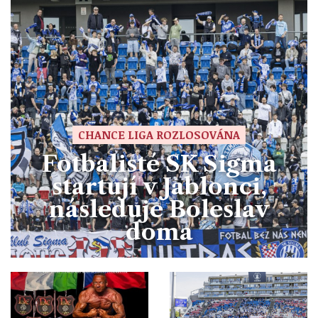
CHANCE LIGA ROZLOSOVÁNA
Fotbalisté SK Sigma
startují v Jablonci,
následuje Boleslav
doma