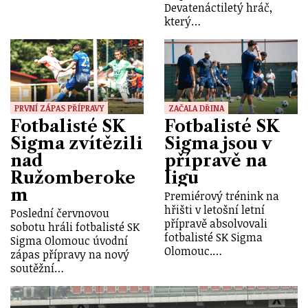
Devatenáctiletý hráč,
který…
PRVNÍ ZÁPAS PŘÍPRAVY
ZAČALA DŘINA
Fotbalisté SK
Fotbalisté SK
Sigma zvítězili
Sigma jsou v
nad
přípravě na
Ružomberoke
ligu
m
Premiérový trénink na
hřišti v letošní letní
Poslední červnovou
přípravě absolvovali
sobotu hráli fotbalisté SK
fotbalisté SK Sigma
Sigma Olomouc úvodní
Olomouc.…
zápas přípravy na nový
soutěžní…