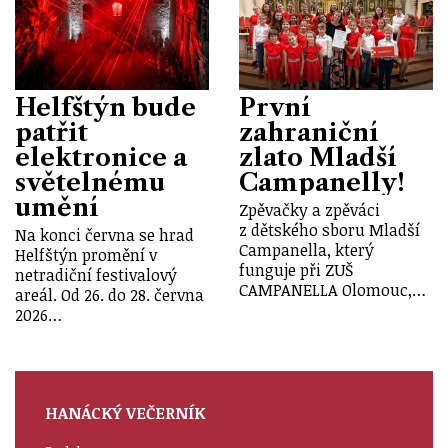
Helfštýn bude
První
patřit
zahraniční
elektronice a
zlato Mladší
světelnému
Campanelly!
umění
Zpěvačky a zpěváci
z dětského sboru Mladší
Na konci června se hrad
Campanella, který
Helfštýn promění v
funguje při ZUŠ
netradiční festivalový
CAMPANELLA Olomouc,…
areál. Od 26. do 28. června
2026…
HANÁCKÝ VEČERNÍK