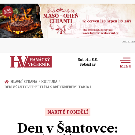
reklama
Sobota 8.8.
Soběslav
MENU
Zprávy
›
›
HLAVNÍ STRANA
KULTURA
DEN V ŠANTOVCE: BETLÉM S BRÜCKNEREM, TARJA I…
Rozhovory
Olomouc
Kultura
Politika
Prostějov
NABITÉ PONDĚLÍ
Společnost
Hudba
Ekonomika
Den v Šantovce:
Přerov
Sport
Ženy