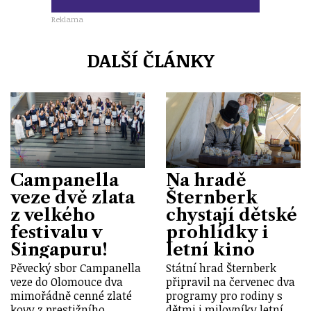
Reklama
DALŠÍ ČLÁNKY
Campanella
Na hradě
veze dvě zlata
Šternberk
z velkého
chystají dětské
festivalu v
prohlídky i
Singapuru!
letní kino
Pěvecký sbor Campanella
Státní hrad Šternberk
veze do Olomouce dva
připravil na červenec dva
mimořádně cenné zlaté
programy pro rodiny s
kovy z prestižního
dětmi i milovníky letní…