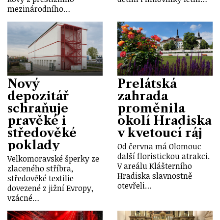
mezinárodního…
Nový
Prelátská
depozitář
zahrada
schraňuje
proměnila
pravěké i
okolí Hradiska
středověké
v kvetoucí ráj
poklady
Od června má Olomouc
další floristickou atrakci.
Velkomoravské šperky ze
V areálu Klášterního
zlaceného stříbra,
Hradiska slavnostně
středověké textilie
otevřeli…
dovezené z jižní Evropy,
vzácné…