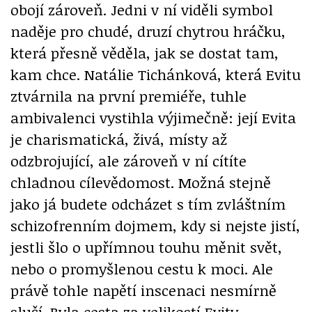
obojí zároveň. Jedni v ní viděli symbol
naděje pro chudé, druzí chytrou hráčku,
která přesně věděla, jak se dostat tam,
kam chce. Natálie Tichánková, která Evitu
ztvárnila na první premiéře, tuhle
ambivalenci vystihla výjimečně: její Evita
je charismatická, živá, místy až
odzbrojující, ale zároveň v ní cítíte
chladnou cílevědomost. Možná stejně
jako já budete odcházet s tím zvláštním
schizofrenním dojmem, kdy si nejste jistí,
jestli šlo o upřímnou touhu měnit svět,
nebo o promyšlenou cestu k moci. Ale
právě tohle napětí inscenaci nesmírně
sluší. Byla cesta za velikostí Evity