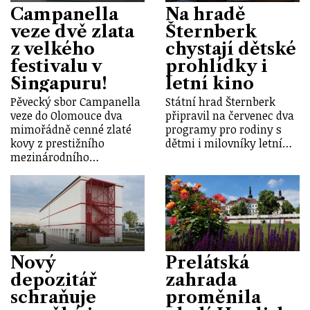
Campanella
Na hradě
veze dvě zlata
Šternberk
z velkého
chystají dětské
festivalu v
prohlídky i
Singapuru!
letní kino
Pěvecký sbor Campanella
Státní hrad Šternberk
veze do Olomouce dva
připravil na červenec dva
mimořádně cenné zlaté
programy pro rodiny s
kovy z prestižního
dětmi i milovníky letní…
mezinárodního…
Nový
Prelátská
depozitář
zahrada
schraňuje
proměnila