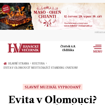
reklama
Čtvrtek 6.8.
Oldřiška
MENU
Zprávy
›
›
HLAVNÍ STRANA
KULTURA
EVITA V OLOMOUCI? NEUTICHAJÍCÍ STANDING OVATION!
Rozhovory
Olomouc
Kultura
Politika
Prostějov
SLAVNÝ MUZIKÁL VYPRODANÝ
Společnost
Hudba
Ekonomika
Evita v Olomouci?
Přerov
Sport
Ženy