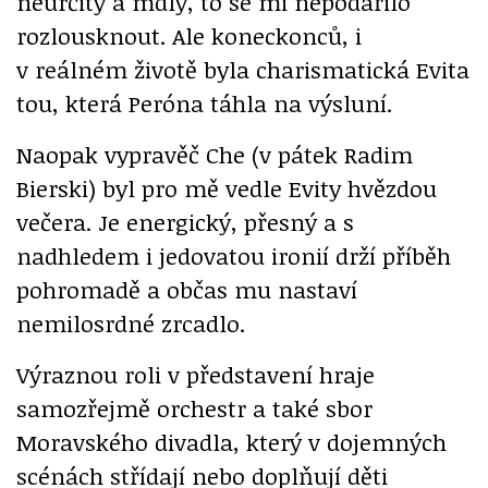
neurčitý a mdlý, to se mi nepodařilo
rozlousknout. Ale koneckonců, i
v reálném životě byla charismatická Evita
tou, která Peróna táhla na výsluní.
Naopak vypravěč Che (v pátek Radim
Bierski) byl pro mě vedle Evity hvězdou
večera. Je energický, přesný a s
nadhledem i jedovatou ironií drží příběh
pohromadě a občas mu nastaví
nemilosrdné zrcadlo.
Výraznou roli v představení hraje
samozřejmě orchestr a také sbor
Moravského divadla, který v dojemných
scénách střídají nebo doplňují děti