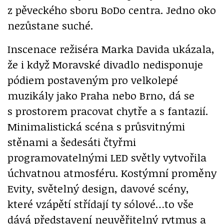
z pěveckého sboru BoDo centra. Jedno oko
nezůstane suché.
Inscenace režiséra Marka Davida ukázala,
že i když Moravské divadlo nedisponuje
pódiem postaveným pro velkolepé
muzikály jako Praha nebo Brno, dá se
s prostorem pracovat chytře a s fantazií.
Minimalistická scéna s průsvitnými
stěnami a šedesáti čtyřmi
programovatelnými LED světly vytvořila
úchvatnou atmosféru. Kostýmní proměny
Evity, světelný design, davové scény,
které vzápětí střídají ty sólové…to vše
dává představení neuvěřitelný rytmus a