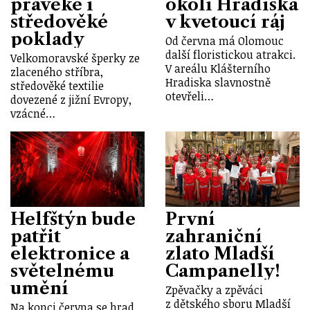
pravěké i
okolí Hradiska
středověké
v kvetoucí ráj
poklady
Od června má Olomouc
další floristickou atrakci.
Velkomoravské šperky ze
V areálu Klášterního
zlaceného stříbra,
Hradiska slavnostně
středověké textilie
otevřeli…
dovezené z jižní Evropy,
vzácné…
Helfštýn bude
První
patřit
zahraniční
elektronice a
zlato Mladší
světelnému
Campanelly!
umění
Zpěvačky a zpěváci
z dětského sboru Mladší
Na konci června se hrad