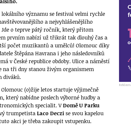
alšího.
 lokálního významu se festival velmi rychle
jnavštěvovanějšího a nejvyhlášenějšího
 Jde o teprve pátý ročník, který přitom
em prvním nabízí už třikrát tak dlouhý čas a
ětší počet muzikantů a umělců! Olomouc díky
adatele Štěpána Havrana i jeho následovníků
emá v České republice obdoby. Ulice a náměstí
se na tři dny stanou živým organismem
h diváků.
Reklam
u Olomouc (o)žije letos startuje výjimečně
, který nabídne poslech výborné hudby a
tronomických specialit. V
Domě U Parku
ový trumpetista
Laco Deczi
se svou kapelou
tuto akci je třeba zakoupit vstupenku.