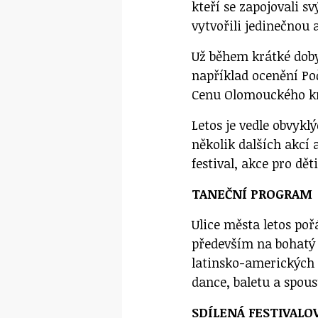
kteří se zapojovali 
vytvořili jedinečnou a
Už během krátké doby 
například ocenění Po
Cenu Olomouckého kra
Letos je vedle obvyk
několik dalších akcí
festival, akce pro dět
TANEČNÍ PROGRAM
Ulice města letos poř
především na bohatý 
latinsko-amerických
dance, baletu a spous
SDÍLENÁ FESTIVALO