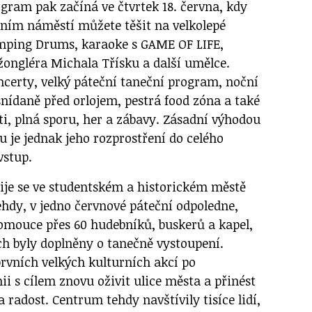
gram pak začíná ve čtvrtek 18. června, kdy
rním náměstí můžete těšit na velkolepé
umping Drums, karaoke s GAME OF LIFE,
žongléra Michala Třísku a další umělce.
certy, velký páteční taneční program, noční
snídaně před orlojem, pestrá food zóna a také
ti, plná sporu, her a zábavy. Zásadní výhodou
 je jednak jeho rozprostření do celého
vstup.
žije se ve studentském a historickém městě
ehdy, v jedno červnové páteční odpoledne,
omouce přes 60 hudebníků, buskerů a kapel,
ch byly doplněny o tanečně vystoupení.
prvních velkých kulturních akcí po
i s cílem znovu oživit ulice města a přinést
 radost. Centrum tehdy navštívily tisíce lidí,