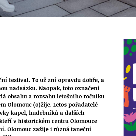
ční festival. To už zní opravdu dobře, a
nou nadsázku. Naopak, toto označení
á obsahu a rozsahu letošního ročníku
m Olomouc (o)žije. Letos pořadatelé
ovky kapel, hudebníků a dalších
kteří v historickém centru Olomouce
í. Olomouc zažije i různá taneční