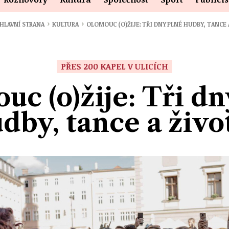
›
›
HLAVNÍ STRANA
KULTURA
OLOMOUC (O)ŽIJE: TŘI DNY PLNÉ HUDBY, TANCE
PŘES 200 KAPEL V ULICÍCH
uc (o)žije: Tři dn
dby, tance a živo