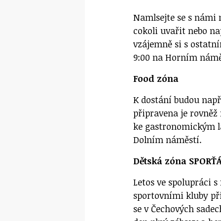
Namlsejte se s námi n
cokoli uvařit nebo n
vzájemně si s ostatní
9:00 na Horním náměs
Food zóna
K dostání budou napří
připravena je rovněž
ke gastronomickým l
Dolním náměstí.
Dětská zóna SPORŤ
Letos ve spolupráci 
sportovními kluby při
se v Čechových sadech