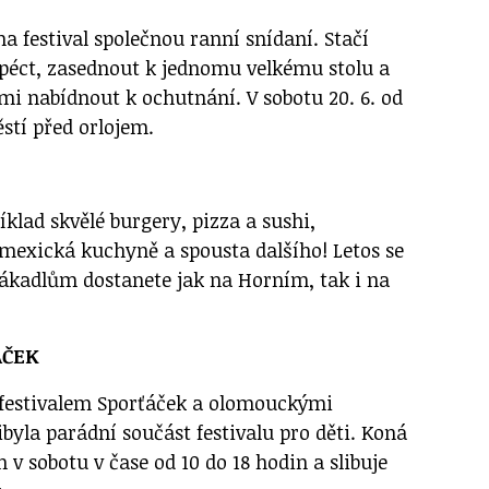
a festival společnou ranní snídaní. Stačí
apéct, zasednout k jednomu velkému stolu a
mi nabídnout k ochutnání. V sobotu 20. 6. od
tí před orlojem.
klad skvělé burgery, pizza a sushi,
 mexická kuchyně a spousta dalšího! Letos se
ákadlům dostanete jak na Horním, tak i na
ÁČEK
s festivalem Sporťáček a olomouckými
byla parádní součást festivalu pro děti. Koná
 v sobotu v čase od 10 do 18 hodin a slibuje