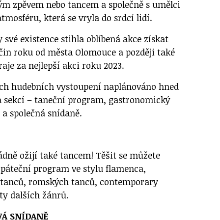
svým zpěvem nebo tancem a společně s umělci
tmosféru, která se vryla do srdcí lidí.
své existence stihla oblíbená akce získat
čin roku od města Olomouce a později také
je za nejlepší akci roku 2023.
lých hudebních vystoupení naplánováno hned
 a sekcí – taneční program, gastronomický
i a společná snídaně.
ádně ožijí také tancem! Těšit se můžete
páteční program ve stylu flamenca,
 tanců, romských tanců, contemporary
ty dalších žánrů.
VÁ SNÍDANĚ