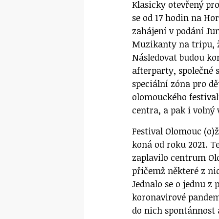
Klasicky otevřený pro
se od 17 hodin na Ho
zahájení v podání J
Muzikanty na tripu, 
Následovat budou kon
afterparty, společné 
speciální zóna pro dě
olomouckého festivalu
centra, a pak i volný 
Festival Olomouc (o)
koná od roku 2021. T
zaplavilo centrum Ol
přičemž některé z ni
Jednalo se o jednu z 
koronavirové pandemi
do nich spontánnost a