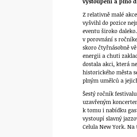
vystoupení a plno d
Z relativně malé akce
vyšvihl do pozice ne
eventu široko daleko.
v porovnání s ročník
skoro čtyřnásobně v
energii a chuti zakl
dostala akci, která n
historického města 
plným umělců a jejic
Šestý ročník festival
uzavřeným koncertem
k tomu i nabídku gas
vystoupí slavný jazz
Celula New York. Na 