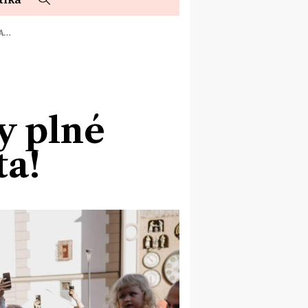
 A…
y plné
ta!