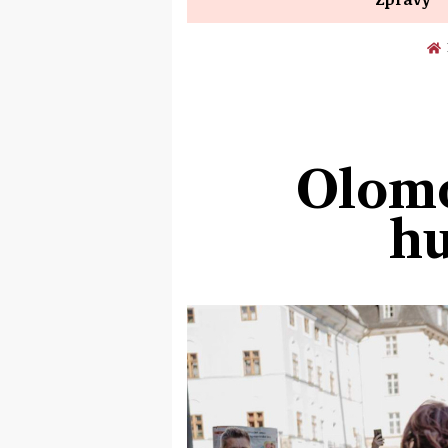
Olomo
hu