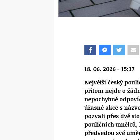
18. 06. 2026 - 15:37
Největší český pouli
přitom nejde o žád
nepochybně odpovíd
úžasné akce s názve
pozvali přes dvě st
pouličních umělců, 
předvedou své uměn