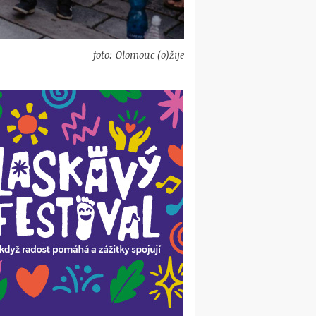
foto: Olomouc (o)žije