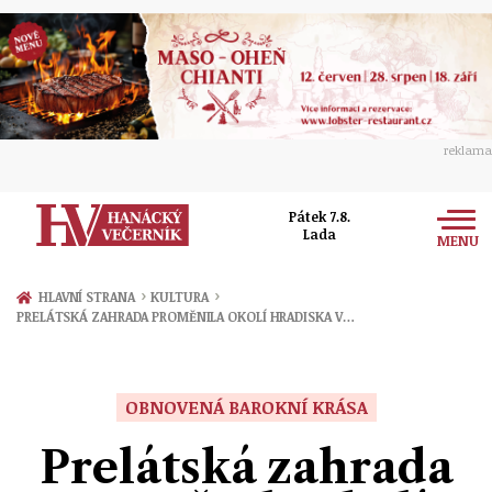
reklama
Pátek 7.8.
Lada
MENU
Zprávy
›
›
HLAVNÍ STRANA
KULTURA
PRELÁTSKÁ ZAHRADA PROMĚNILA OKOLÍ HRADISKA V…
Rozhovory
Olomouc
Kultura
Politika
Prostějov
OBNOVENÁ BAROKNÍ KRÁSA
Společnost
Hudba
Ekonomika
Prelátská zahrada
Přerov
Sport
Ženy