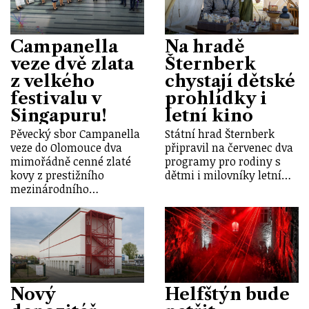
Campanella
Na hradě
veze dvě zlata
Šternberk
z velkého
chystají dětské
festivalu v
prohlídky i
Singapuru!
letní kino
Pěvecký sbor Campanella
Státní hrad Šternberk
veze do Olomouce dva
připravil na červenec dva
mimořádně cenné zlaté
programy pro rodiny s
kovy z prestižního
dětmi i milovníky letní…
mezinárodního…
Nový
Helfštýn bude