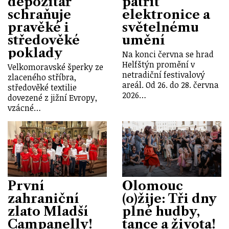
depozitář
patřit
schraňuje
elektronice a
pravěké i
světelnému
středověké
umění
poklady
Na konci června se hrad
Helfštýn promění v
Velkomoravské šperky ze
netradiční festivalový
zlaceného stříbra,
areál. Od 26. do 28. června
středověké textilie
2026…
dovezené z jižní Evropy,
vzácné…
První
Olomouc
zahraniční
(o)žije: Tři dny
zlato Mladší
plné hudby,
Campanelly!
tance a života!