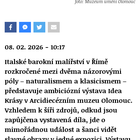
foto: Muzeum umění Olomouc
08. 02. 2026 - 10:17
Italské barokní malířství v Římě
rozkročené mezi dvěma názorovými
póly – naturalismem a klasicismem –
představuje ambiciózní výstava Idea
Krásy v Arcidiecézním muzeu Olomouc.
Vzhledem k šíři zdrojů, odkud jsou
zapůjčena vystavená díla, jde o
mimořádnou událost a šanci vidět
slavné obrazy v jedné expozici. Výstavu