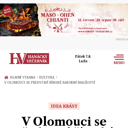
reklama
Pátek 7.8.
Lada
MENU
Zprávy
›
›
HLAVNÍ STRANA
KULTURA
V OLOMOUCI SE PŘEDSTAVÍ ŘÍMSKÉ BAROKNÍ MALÍŘSTVÍ
Rozhovory
Olomouc
Kultura
Politika
Prostějov
IDEA KRÁSY
Společnost
Hudba
Ekonomika
V Olomouci se
Přerov
Sport
Ženy