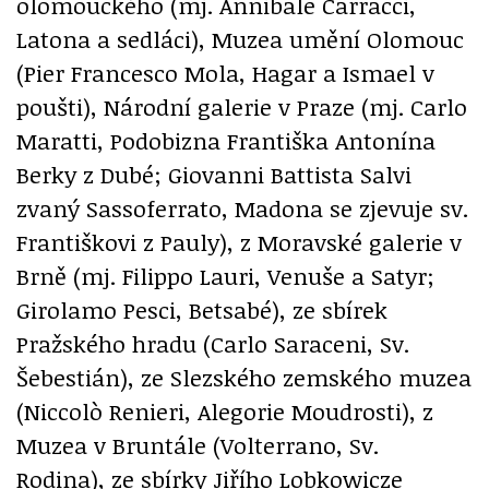
olomouckého (mj. Annibale Carracci,
Latona a sedláci), Muzea umění Olomouc
(Pier Francesco Mola, Hagar a Ismael v
poušti), Národní galerie v Praze (mj. Carlo
Maratti, Podobizna Františka Antonína
Berky z Dubé; Giovanni Battista Salvi
zvaný Sassoferrato, Madona se zjevuje sv.
Františkovi z Pauly), z Moravské galerie v
Brně (mj. Filippo Lauri, Venuše a Satyr;
Girolamo Pesci, Betsabé), ze sbírek
Pražského hradu (Carlo Saraceni, Sv.
Šebestián), ze Slezského zemského muzea
(Niccolò Renieri, Alegorie Moudrosti), z
Muzea v Bruntále (Volterrano, Sv.
Rodina), ze sbírky Jiřího Lobkowicze