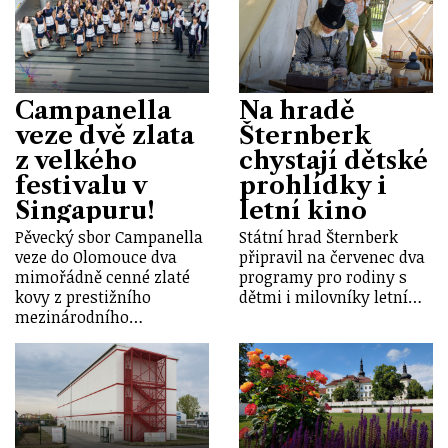
Campanella
Na hradě
veze dvě zlata
Šternberk
z velkého
chystají dětské
festivalu v
prohlídky i
Singapuru!
letní kino
Pěvecký sbor Campanella
Státní hrad Šternberk
veze do Olomouce dva
připravil na červenec dva
mimořádně cenné zlaté
programy pro rodiny s
kovy z prestižního
dětmi i milovníky letní…
mezinárodního…