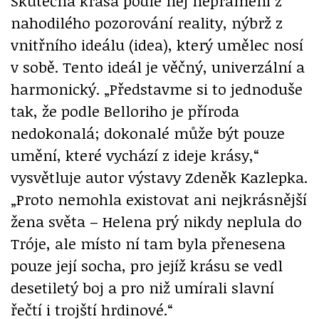
Skutečná krása podle něj nepramení z
nahodilého pozorování reality, nýbrž z
vnitřního ideálu (idea), který umělec nosí
v sobě. Tento ideál je věčný, univerzální a
harmonický. „Představme si to jednoduše
tak, že podle Belloriho je příroda
nedokonalá; dokonalé může být pouze
umění, které vychází z ideje krásy,“
vysvětluje autor výstavy Zdeněk Kazlepka.
„Proto nemohla existovat ani nejkrásnější
žena světa – Helena prý nikdy neplula do
Tróje, ale místo ní tam byla přenesena
pouze její socha, pro jejíž krásu se vedl
desetiletý boj a pro niž umírali slavní
řečtí i trojští hrdinové.“