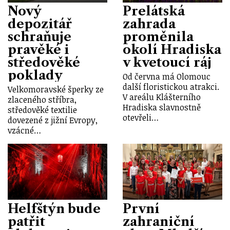
Nový
Prelátská
depozitář
zahrada
schraňuje
proměnila
pravěké i
okolí Hradiska
středověké
v kvetoucí ráj
poklady
Od června má Olomouc
další floristickou atrakci.
Velkomoravské šperky ze
V areálu Klášterního
zlaceného stříbra,
Hradiska slavnostně
středověké textilie
otevřeli…
dovezené z jižní Evropy,
vzácné…
Helfštýn bude
První
patřit
zahraniční