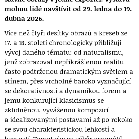
mohou lidé navštívit od 29. ledna do 19.
dubna 2026.
Více než čtyři desítky obrazů a kreseb ze
17. a 18. století chronologicky přibližují
vývoj daného tématu: od naturalismu,
jenž zobrazoval nepřikrášlenou realitu
často podtrženou dramatickým světlem a
stínem, přes vrcholné baroko vyznačující
se dekorativností a dynamikou forem a
jemu konkurující klasicismus se
zklidněnou, vyváženou kompozicí
a idealizovanými postavami až po rokoko
se svou charakteristickou lehkostí a
hravostí. Tematicky se výběr exponátů