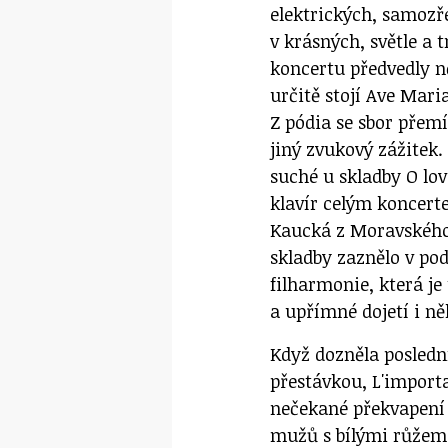
elektrických, samozř
v krásných, světle a
koncertu předvedly n
určitě stojí Ave Mari
Z pódia se sbor přemí
jiný zvukový zážitek.
suché u skladby O lov
klavír celým koncert
Kaucká z Moravského 
skladby zaznělo v pod
filharmonie, která je
a upřímné dojetí i ně
Když dozněla posledn
přestávkou, L'importan
nečekané překvapení 
mužů s bílými růžemi