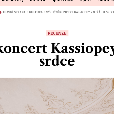
›
›
HLAVNÍ STRANA
KULTURA
VÝROČNÍ KONCERT KASSIOPEY ZAHŘÁL U SRDC
RECENZE
koncert Kassiopey
srdce