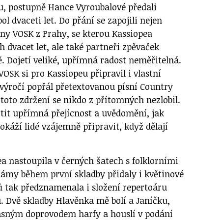
ou, postupně Hance Vyroubalové předali
l dvaceti let. Do přání se zapojili nejen
iny VOSK z Prahy, se kterou Kassiopea
h dvacet let, ale také partneři zpěvaček
. Dojetí veliké, upřímná radost neměřitelná.
VOSK si pro Kassiopeu připravil i vlastní
 výročí popřál přetextovanou písní Country
toto zdržení se nikdo z přítomných nezlobil.
ítit upřímná přejícnost a uvědomění, jak
káží lidé vzájemně připravit, když dělají
a nastoupila v černých šatech s folklorními
ámy během první skladby přidaly i květinové
 tak předznamenala i složení repertoáru
. Dvě skladby Hlavěnka mě bolí a Janíčku,
asným doprovodem harfy a houslí v podání