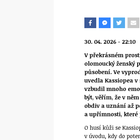
30. 04. 2026 - 22:10
V překrásném prostř
olomoucký ženský pě
působení. Ve vypro
uvedla Kassiopea v 
vzbudil mnoho emocí
být, věřím, že v ně
obdiv a uznání až p
a upřímnosti, které
O husí kůži se Kass
v úvodu, kdy do potem