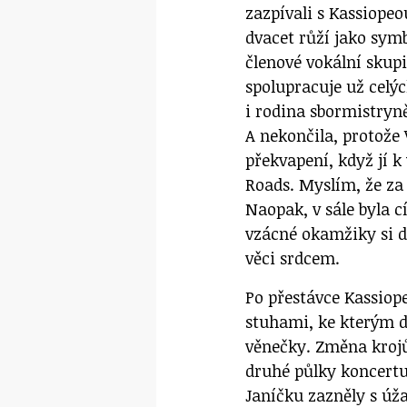
zazpívali s Kassiope
dvacet růží jako symbo
členové vokální skup
spolupracuje už celýc
i rodina sbormistryně
A nekončila, protože 
překvapení, když jí k
Roads. Myslím, že za 
Naopak, v sále byla c
vzácné okamžiky si do
věci srdcem.
Po přestávce Kassiope
stuhami, ke kterým d
věnečky. Změna krojů
druhé půlky koncertu
Janíčku zazněly s úž