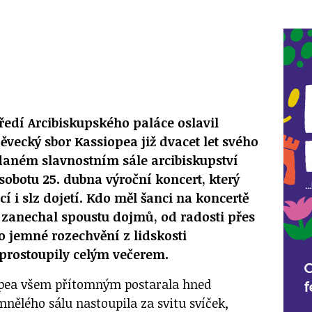
edí Arcibiskupského paláce oslavil
vecký sbor Kassiopea již dvacet let svého
daném slavnostním sále arcibiskupství
sobotu 25. dubna výroční koncert, který
 i slz dojetí. Kdo měl šanci na koncertě
m zanechal spoustu dojmů, od radosti přes
o jemné rozechvění z lidskosti
 prostoupily celým večerem.
iopea všem přítomným postarala hned
nělého sálu nastoupila za svitu svíček,