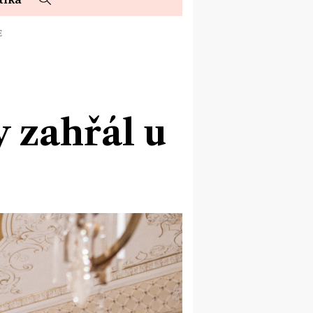
E
 zahřál u