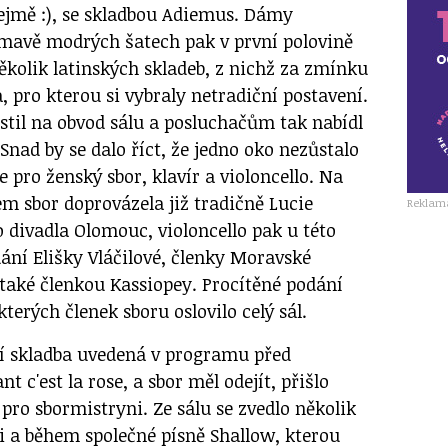
ejmě :), se skladbou Adiemus. Dámy
 tmavě modrých šatech pak v první polovině
ěkolik latinských skladeb, z nichž za zmínku
a, pro kterou si vybraly netradiční postavení.
stil na obvod sálu a posluchačům tak nabídl
 Snad by se dalo říct, že jedno oko nezůstalo
e pro ženský sbor, klavír a violoncello. Na
em sbor doprovázela již tradičně Lucie
Reklam
divadla Olomouc, violoncello pak u této
ání Elišky Vláčilové, členky Moravské
 také členkou Kassiopey. Procítěné podání
kterých členek sboru oslovilo celý sál.
í skladba uvedená v programu před
t c'est la rose, a sbor měl odejít, přišlo
pro sbormistryni. Ze sálu se zvedlo několik
 a během společné písně Shallow, kterou