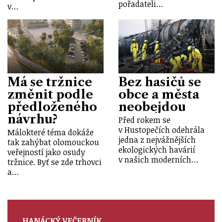
pořadateli…
v…
Má se tržnice
Bez hasičů se
změnit podle
obce a města
předloženého
neobejdou
návrhu?
Před rokem se
v Hustopečích odehrála
Málokteré téma dokáže
jedna z nejvážnějších
tak zahýbat olomouckou
ekologických havárií
veřejností jako osudy
v našich moderních…
tržnice. Byť se zde trhovci
a…
HANÁCKÝ VEČERNÍK