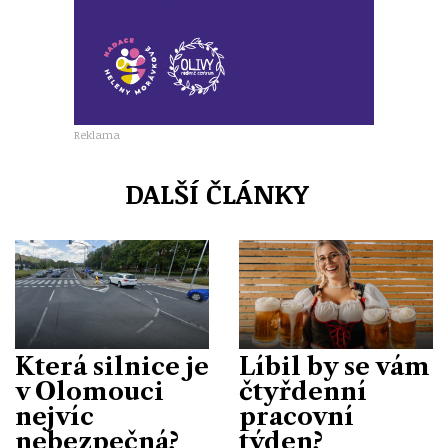
Reklama
DALŠÍ ČLÁNKY
Která silnice je
Líbil by se vám
v Olomouci
čtyřdenní
nejvíc
pracovní
nebezpečná?
týden?