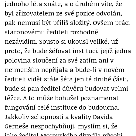
jednoho léta znáte, a o druhém víte, že
byl zřizovatelem ze své pozice odvolán,
pak nemusí být příliš složitý. Ovšem práci
staronovému řediteli rozhodně
nezávidím. Sousto si ukousl veliké, už
proto, že bude šéfovat instituci, jejíž jedna
polovina sloučení za své zatím ani v
nejmenším nepřijala a bude-li v novém
řediteli vidět stále šéfa jen té druhé části,
bude si pan ředitel důvěru budovat velmi
těžce. A to může bohužel poznamenat
fungování celé instituce do budoucna.
Jakkoliv schopnosti a kvality Davida
Gerneše nezpochybňuji, myslím si, že
jako ředitel Moravského divadla působí