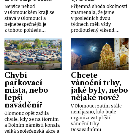
Nejvíce nehod
Příjemná shoda okolností
v Olomouckém kraji se
znamenala, že jsme
stává v Olomouci a
v posledních dvou
nejnebezpečnější je
týdnech měli vždy
z tohoto pohledu…
prodloužený víkend.…
Chybí
Chcete
parkovací
vánoční trhy,
místa, nebo
jaké byly, nebo
lepší
nějaké nové?
navádění?
V Olomouci zatím stále
není jasno, kdo bude
Olomouc opět zažila
organizovat příští
chvíle, kdy se na Horním
vánoční trhy.
a Dolním náměstí konala
Dosavadnímu
velká společenská akce a