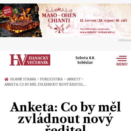
reklama
Sobota 8.8.
Soběslav
MENU
Zprávy
›
›
›
HLAVNÍ STRANA
PUBLICISTIKA
ANKETY
ANKETA: CO BY MĚL ZVLÁDNOUT NOVÝ ŘEDITEL…
Rozhovory
Olomouc
Kultura
Anketa: Co by měl
Politika
Prostějov
Společnost
zvládnout nový
Hudba
Ekonomika
Přerov
Sport
ředitel
Ženy