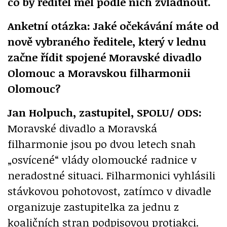
co by ředitel měl podle nich zvládnout.
Anketní otázka: Jaké očekávání máte od
nově vybraného ředitele, který v lednu
začne řídit spojené Moravské divadlo
Olomouc a Moravskou filharmonii
Olomouc?
Jan Holpuch, zastupitel, SPOLU/ ODS:
Moravské divadlo a Moravská
filharmonie jsou po dvou letech snah
„osvícené“ vlády olomoucké radnice v
neradostné situaci. Filharmonici vyhlásili
stávkovou pohotovost, zatímco v divadle
organizuje zastupitelka za jednu z
koaličních stran podpisovou protiakci.