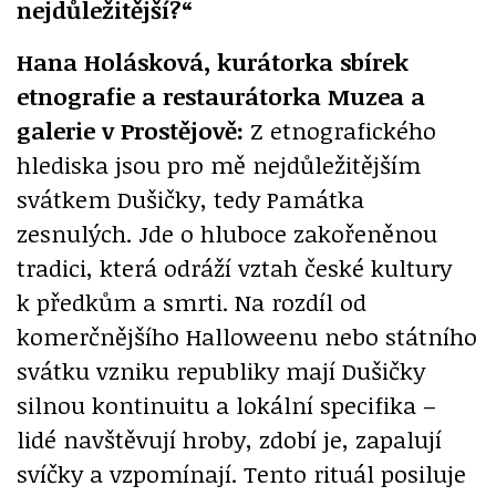
nejdůležitější?“
Hana Holásková, kurátorka sbírek
etnografie a restaurátorka Muzea a
galerie v Prostějově:
Z etnografického
hlediska jsou pro mě nejdůležitějším
svátkem Dušičky, tedy Památka
zesnulých. Jde o hluboce zakořeněnou
tradici, která odráží vztah české kultury
k předkům a smrti. Na rozdíl od
komerčnějšího Halloweenu nebo státního
svátku vzniku republiky mají Dušičky
silnou kontinuitu a lokální specifika –
lidé navštěvují hroby, zdobí je, zapalují
svíčky a vzpomínají. Tento rituál posiluje