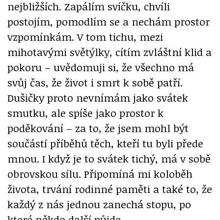
nejbližších. Zapálím svíčku, chvíli
postojím, pomodlím se a nechám prostor
vzpomínkám. V tom tichu, mezi
mihotavými světýlky, cítím zvláštní klid a
pokoru – uvědomuji si, že všechno má
svůj čas, že život i smrt k sobě patří.
Dušičky proto nevnímám jako svátek
smutku, ale spíše jako prostor k
poděkování – za to, že jsem mohl být
součástí příběhů těch, kteří tu byli přede
mnou. I když je to svátek tichý, má v sobě
obrovskou sílu. Připomíná mi koloběh
života, trvání rodinné paměti a také to, že
každý z nás jednou zanechá stopu, po
které někdo další půjde.