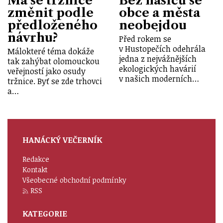
Má se tržnice
Bez hasičů se
změnit podle
obce a města
předloženého
neobejdou
návrhu?
Před rokem se
v Hustopečích odehrála
Málokteré téma dokáže
jedna z nejvážnějších
tak zahýbat olomouckou
ekologických havárií
veřejností jako osudy
v našich moderních…
tržnice. Byť se zde trhovci
a…
HANÁCKÝ VEČERNÍK
Redakce
Kontakt
Všeobecné obchodní podmínky
RSS
KATEGORIE