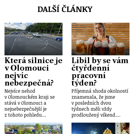
DALŠÍ ČLÁNKY
Která silnice je
Líbil by se vám
v Olomouci
čtyřdenní
nejvíc
pracovní
nebezpečná?
týden?
Nejvíce nehod
Příjemná shoda okolností
v Olomouckém kraji se
znamenala, že jsme
stává v Olomouci a
v posledních dvou
nejnebezpečnější je
týdnech měli vždy
z tohoto pohledu…
prodloužený víkend.…