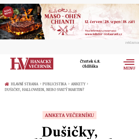
reklama
Čtvrtek 6.8.
Oldřiška
MENU
Zprávy
›
›
›
HLAVNÍ STRANA
PUBLICISTIKA
ANKETY
DUŠIČKY, HALLOWEEN, NEBO SVATÝ MARTIN?
Rozhovory
Olomouc
Kultura
Politika
Prostějov
ANKETA VEČERNÍKU
Společnost
Hudba
Ekonomika
Dušičky,
Přerov
Sport
Ženy