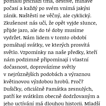
pomalu přichází tma, deštivé, mlhavé
počasí a každý po svém vnímá jakýsi
zánik. Naštěstí ne věčný, ale cyklický.
Zkušenost nás učí, že opět vyjde slunce,
přijde jaro, ale do té doby musíme
vydržet. Nám lidem v tomto období
pomáhají svátky, ve kterých prosvítá
světlo. Vzpomínky na naše předky, kteří
nám podzimně připomínají i vlastní
dočasnost, doprovázíme světly
v nejrůznějších podobách a výraznou
květinovou výzdobou hrobů. Proč?
Dušičky, oficiálně Památka zesnulých,
patří ke svátkům obecně dodržovaným a
jeho uctívání má dlouhou historii. Mladší