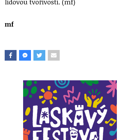
lidovou tvořivostí. (mf)
mf