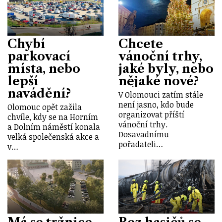
Chybí
Chcete
parkovací
vánoční trhy,
místa, nebo
jaké byly, nebo
lepší
nějaké nové?
navádění?
V Olomouci zatím stále
není jasno, kdo bude
Olomouc opět zažila
organizovat příští
chvíle, kdy se na Horním
vánoční trhy.
a Dolním náměstí konala
Dosavadnímu
velká společenská akce a
pořadateli…
v…