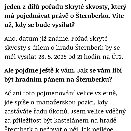
jeden z dílů pořadu Skryté skvosty, který
má pojednávat právě o Šternberku. Víte
už, kdy se bude vysílat?
Ano, datum již známe. Pořad Skryté
skvosty s dílem o hradu Šternberk by se
měl vysílat 28. 5. 2025 od 21 hodin na ČT2.
Ale pojďme ještě k vám. Jak se vám líbí
být hradním pánem na Šternberku?
Ač zní toto pojmenování velice vzletně,
jde spíše o manažerskou pozici, kdy
zastáváte řadu úkonů. Jsem velice vděčný
za příležitost být kastelánem na hradě
Šternberk a pečovat o něj, jak nejlépe