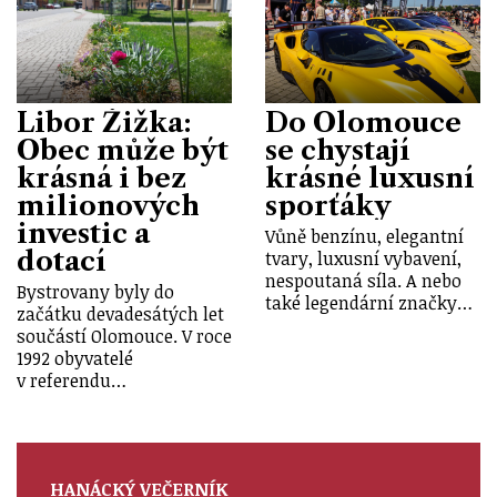
Libor Žižka:
Do Olomouce
Obec může být
se chystají
krásná i bez
krásné luxusní
milionových
sporťáky
investic a
Vůně benzínu, elegantní
dotací
tvary, luxusní vybavení,
nespoutaná síla. A nebo
Bystrovany byly do
také legendární značky…
začátku devadesátých let
součástí Olomouce. V roce
1992 obyvatelé
v referendu…
HANÁCKÝ VEČERNÍK