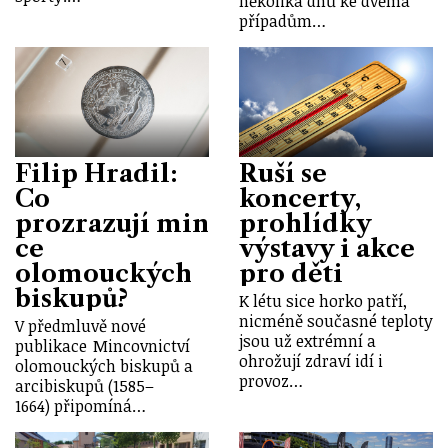
několika dnů ke dvěma
případům…
Filip Hradil:
Ruší se
Co
koncerty,
prozrazují min
prohlídky
ce
výstavy i akce
olomouckých
pro děti
biskupů?
K létu sice horko patří,
nicméně současné teploty
V předmluvě nové
jsou už extrémní a
publikace Mincovnictví
ohrožují zdraví idí i
olomouckých biskupů a
provoz…
arcibiskupů (1585–
1664) připomíná…