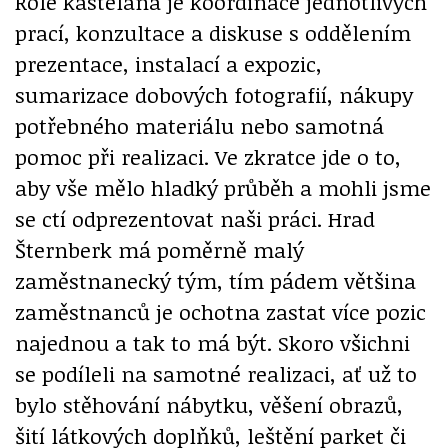
Role kastelána je koordinace jednotlivých
prací, konzultace a diskuse s oddělením
prezentace, instalací a expozic,
sumarizace dobových fotografií, nákupy
potřebného materiálu nebo samotná
pomoc při realizaci. Ve zkratce jde o to,
aby vše mělo hladký průběh a mohli jsme
se ctí odprezentovat naši práci. Hrad
Šternberk má poměrně malý
zaměstnanecký tým, tím pádem většina
zaměstnanců je ochotna zastat více pozic
najednou a tak to má být. Skoro všichni
se podíleli na samotné realizaci, ať už to
bylo stěhování nábytku, věšení obrazů,
šití látkových doplňků, leštění parket či