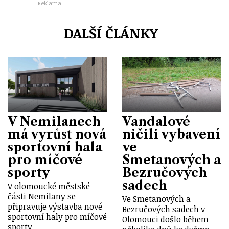
Reklama
DALŠÍ ČLÁNKY
V Nemilanech
Vandalové
má vyrůst nová
ničili vybavení
sportovní hala
ve
pro míčové
Smetanových a
sporty
Bezručových
sadech
V olomoucké městské
části Nemilany se
Ve Smetanových a
připravuje výstavba nové
Bezručových sadech v
sportovní haly pro míčové
Olomouci došlo během
sporty.…