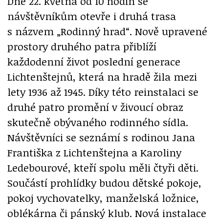
Dne 22. května od 10 hodin se
návštěvníkům otevře i druhá trasa
s názvem „Rodinný hrad“. Nově upravené
prostory druhého patra přiblíží
každodenní život poslední generace
Lichtenštejnů, která na hradě žila mezi
lety 1936 až 1945. Díky této reinstalaci se
druhé patro promění v živoucí obraz
skutečně obývaného rodinného sídla.
Návštěvníci se seznámí s rodinou Jana
Františka z Lichtenštejna a Karoliny
Ledebourové, kteří spolu měli čtyři děti.
Součástí prohlídky budou dětské pokoje,
pokoj vychovatelky, manželská ložnice,
oblékárna či pánský klub. Nová instalace