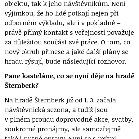
objektu, tak k jeho návštěvníkům. Není
výjimkou, že ho lidé potkají nejen při
odborném výkladu, ale i v pokladně –
právě přímý kontakt s veřejností považuje
za důležitou součást své práce. O tom, co
nový okruh přinese a jaké další plány se
hradu rýsují, bude následující rozhovor.
Pane kasteláne, co se nyní děje na hradě
Šternberk?
Na hradě Šternberk již od 1. 3. začala
návštěvnická sezona, a tudíž jsou
v plném proudu doprovodné akce, svatby,
soukromé pronájmy, ale samozřejmě
také i nutné opravy. Nyní se s mými