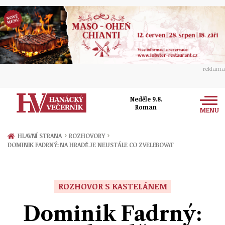
reklama
Neděle 9.8.
Roman
MENU
Zprávy
›
›
HLAVNÍ STRANA
ROZHOVORY
DOMINIK FADRNÝ: NA HRADĚ JE NEUSTÁLE CO ZVELEBOVAT
Rozhovory
Olomouc
Kultura
Politika
Prostějov
ROZHOVOR S KASTELÁNEM
Společnost
Hudba
Ekonomika
Dominik Fadrný:
Přerov
Sport
Ženy