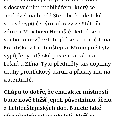
s dosavadním mobiliářem, který se
nacházel na hradě Šternberk, ale také i
s nově vypůjčenými obrazy ze Státního
zámku Mnichovo Hradiště. Jedná se o
soubor obrazů vztahující se k rodině Jana
Františka z Lichtenštejna. Mimo jiné byly
vypůjčeny i dětské postele ze zámku
Lešná u Zlína. Tyto předměty tak doplnily
druhý prohlídkový okruh a přidaly mu na
autenticitě.
Chápu to dobře, že charakter místností
bude nově bližší jejich původnímu účelu
z lichtenštejnských dob. Budete také
více přibližovat osudy lidí, kteří je