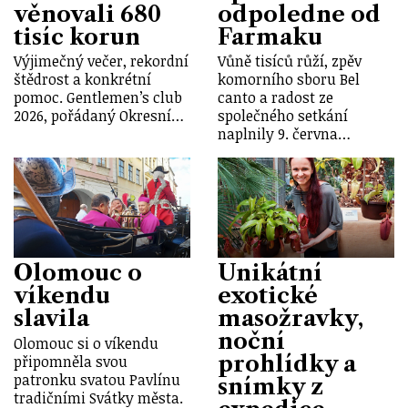
věnovali 680
odpoledne od
tisíc korun
Farmaku
Výjimečný večer, rekordní
Vůně tisíců růží, zpěv
štědrost a konkrétní
komorního sboru Bel
pomoc. Gentlemen’s club
canto a radost ze
2026, pořádaný Okresní…
společného setkání
naplnily 9. června…
Olomouc o
Unikátní
víkendu
exotické
slavila
masožravky,
noční
Olomouc si o víkendu
prohlídky a
připomněla svou
patronku svatou Pavlínu
snímky z
tradičními Svátky města.