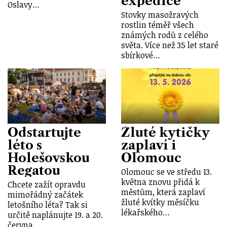
expedice
Oslavy…
Stovky masožravých
rostlin téměř všech
známých rodů z celého
světa. Více než 35 let staré
sbírkové…
Odstartujte
Žluté kytičky
léto s
zaplaví i
Holešovskou
Olomouc
Regatou
Olomouc se ve středu 13.
května znovu přidá k
Chcete zažít opravdu
městům, která zaplaví
mimořádný začátek
žluté kvítky měsíčku
letošního léta? Tak si
lékařského…
určitě naplánujte 19. a 20.
června…