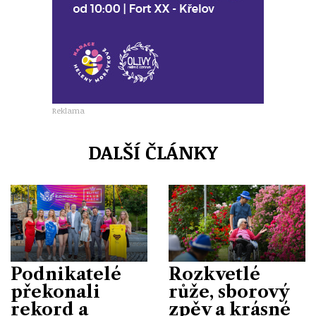
Reklama
DALŠÍ ČLÁNKY
Podnikatelé
Rozkvetlé
překonali
růže, sborový
rekord a
zpěv a krásné