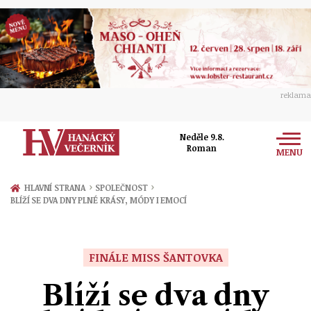
reklama
Neděle 9.8.
Roman
MENU
Zprávy
›
›
HLAVNÍ STRANA
SPOLEČNOST
BLÍŽÍ SE DVA DNY PLNÉ KRÁSY, MÓDY I EMOCÍ
Rozhovory
Olomouc
Kultura
Politika
Prostějov
FINÁLE MISS ŠANTOVKA
Společnost
Hudba
Ekonomika
Blíží se dva dny
Přerov
Sport
Ženy