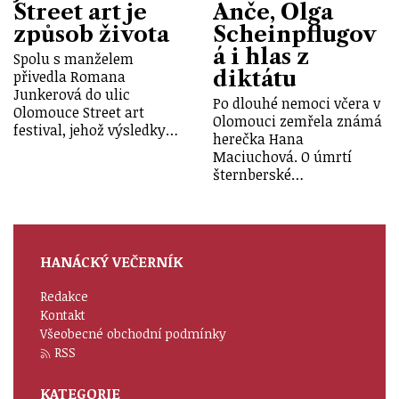
Street art je
Anče, Olga
způsob života
Scheinpflugov
á i hlas z
Spolu s manželem
diktátu
přivedla Romana
Junkerová do ulic
Po dlouhé nemoci včera v
Olomouce Street art
Olomouci zemřela známá
festival, jehož výsledky…
herečka Hana
Maciuchová. O úmrtí
šternberské…
HANÁCKÝ VEČERNÍK
Redakce
Kontakt
Všeobecné obchodní podmínky
RSS
KATEGORIE