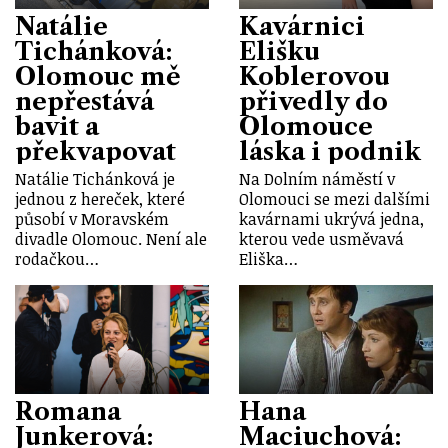
Natálie
Kavárnici
Tichánková:
Elišku
Olomouc mě
Koblerovou
nepřestává
přivedly do
bavit a
Olomouce
překvapovat
láska i podnik
Natálie Tichánková je
Na Dolním náměstí v
jednou z hereček, které
Olomouci se mezi dalšími
působí v Moravském
kavárnami ukrývá jedna,
divadle Olomouc. Není ale
kterou vede usměvavá
rodačkou…
Eliška…
Romana
Hana
Junkerová:
Maciuchová: