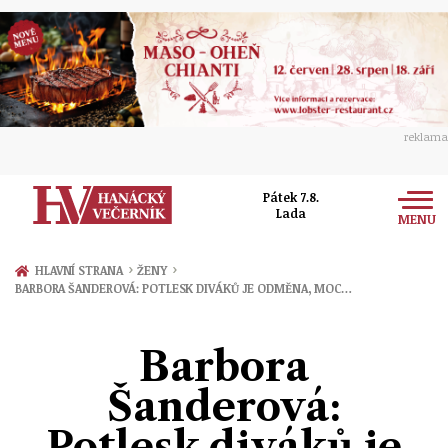
reklama
Pátek 7.8.
Lada
MENU
Zprávy
›
›
HLAVNÍ STRANA
ŽENY
BARBORA ŠANDEROVÁ: POTLESK DIVÁKŮ JE ODMĚNA, MOC…
Rozhovory
Olomouc
Kultura
Barbora
Politika
Prostějov
Společnost
Šanderová:
Hudba
Ekonomika
Přerov
Sport
Potlesk diváků je
Ženy