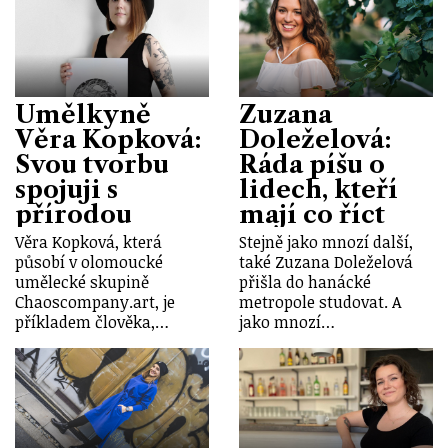
Umělkyně
Zuzana
Věra Kopková:
Doleželová:
Svou tvorbu
Ráda píšu o
spojuji s
lidech, kteří
přírodou
mají co říct
Věra Kopková, která
Stejně jako mnozí další,
působí v olomoucké
také Zuzana Doleželová
umělecké skupině
přišla do hanácké
Chaoscompany.art, je
metropole studovat. A
příkladem člověka,…
jako mnozí…