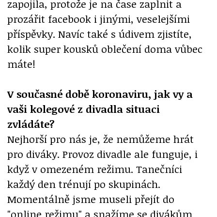
zapojila, protože je na čase zaplnit a
prozářit facebook i jinými, veselejšími
příspěvky. Navíc také s údivem zjistíte,
kolik super kousků oblečení doma vůbec
máte!
V současné době koronaviru, jak vy a
vaši kolegové z divadla situaci
zvládáte?
Nejhorší pro nás je, že nemůžeme hrát
pro diváky. Provoz divadle ale funguje, i
když v omezeném režimu. Tanečníci
každý den trénují po skupinách.
Momentálně jsme museli přejít do
"online režimu" a snažíme se divákům