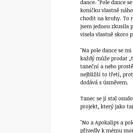
dance. "Pole dance se
koníčku vlastně náho
chodit na kruhy. To m
jsem jednou zkusila p
visela vlastně skoro p
"Na pole dance se mi 
každý může prodat „to 
taneční a nebo prost
nejbližší to třetí, pr
dodává s úsměvem.
Tanec se jí stal osud
projekt, který jako t
"No a Apokalips a po
přivedly k mému mom