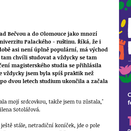
nad Bečvou a do Olomouce jako mnozí
niverzitu Palackého - ruštinu. Říká, že i
době asi není úplně populární, má východ
tam chvíli studovat a vždycky se tam
čení magisterského studia se přihlásila
le vždycky jsem byla spíš praktik než
m po dvou letech studium ukončila a začala
ala mojí srdcovkou, takže jsem tu zůstala,"
ilena Sotolářová.
ještě stále, netradiční koníček, jde o pole