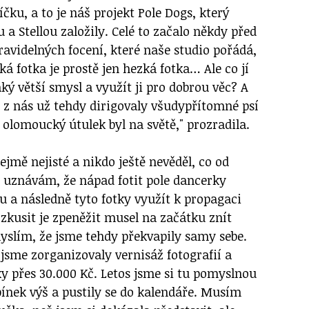
ku, a to je náš projekt Pole Dogs, který
 a Stellou založily. Celé to začalo někdy před
avidelných focení, které naše studio pořádá,
ká fotka je prostě jen hezká fotka… Ale co jí
aký větší smysl a využít ji pro dobrou věc? A
y z nás už tehdy dirigovaly všudypřítomné psí
 olomoucký útulek byl na světě," prozradila.
jmě nejisté a nikdo ještě nevěděl, co od
c uznávám, že nápad fotit pole dancerky
ku a následně tyto fotky využít k propagaci
 zkusit je zpeněžit musel na začátku znít
myslím, že jsme tehdy překvapily samy sebe.
jsme zorganizovaly vernisáž fotografií a
ky přes 30.000 Kč. Letos jsme si tu pomyslnou
pínek výš a pustily se do kalendáře. Musím