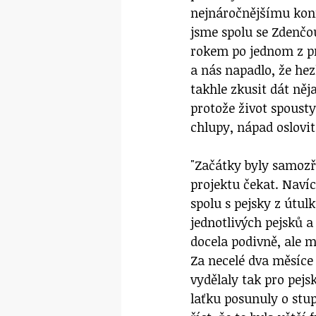
nejnáročnějšímu koníč
jsme spolu se Zdenčou
rokem po jednom z pr
a nás napadlo, že hez
takhle zkusit dát něj
protože život spoust
chlupy, nápad oslovit
"Začátky byly samozře
projektu čekat. Naví
spolu s pejsky z útul
jednotlivých pejsků a
docela podivně, ale 
Za necelé dva měsíce 
vydělaly tak pro pejs
laťku posunuly o stu