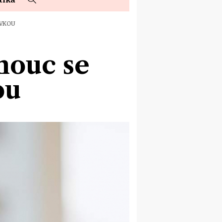
OVKOU
mouc se
ou