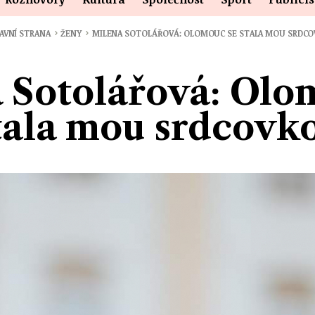
›
›
AVNÍ STRANA
ŽENY
MILENA SOTOLÁŘOVÁ: OLOMOUC SE STALA MOU SRDC
 Sotolářová: Olo
tala mou srdcovk