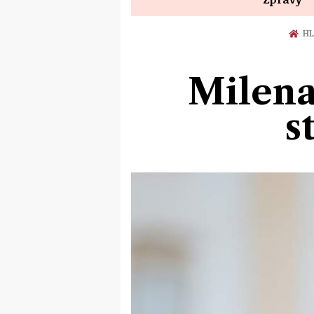
HL
Milena
s