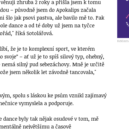
 věnuji zhruba 2 roky a přišla jsem k tomu
dou – původně jsem do Apokalips začala
i šlo jak psovi pastva, ale bavilo mě to. Pak
ole dance a od té doby už jsem na tyčce
ořád," říká Sotolářová.
Reklam
líbí, že je to komplexní sport, ve kterém
svoje“ – ať už je to spíš silový typ, ohebný,
ě nemá silný pud sebezáchovy. Mně je určitě
otože jsem několik let závodně tancovala,"
ovým, spolu s láskou ke psům vznikl zajímavý
anečnice vymyslela a podporuje.
le dance byly tak nějak osudové v tom, mě
entálně největšímu a časově