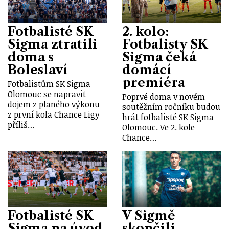
Fotbalisté SK
2. kolo:
Sigma ztratili
Fotbalisty SK
doma s
Sigma čeká
Boleslaví
domácí
premiéra
Fotbalistům SK Sigma
Olomouc se napravit
Poprvé doma v novém
dojem z planého výkonu
soutěžním ročníku budou
z první kola Chance Ligy
hrát fotbalisté SK Sigma
příliš…
Olomouc. Ve 2. kole
Chance…
Fotbalisté SK
V Sigmě
Sigma na úvod
skončili