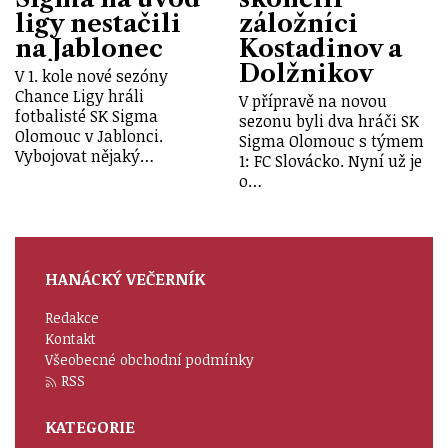
ligy nestačili
záložníci
na Jablonec
Kostadinov a
Dolžnikov
V 1. kole nové sezóny
Chance Ligy hráli
V přípravě na novou
fotbalisté SK Sigma
sezonu byli dva hráči SK
Olomouc v Jablonci.
Sigma Olomouc s týmem
Vybojovat nějaký…
1: FC Slovácko. Nyní už je
o…
HANÁCKÝ VEČERNÍK
Redakce
Kontakt
Všeobecné obchodní podmínky
RSS
KATEGORIE