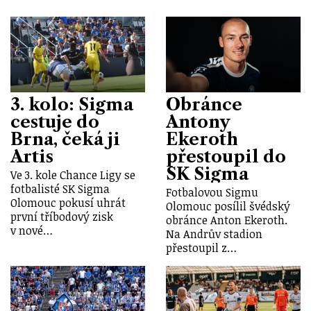
3. kolo: Sigma
Obránce
cestuje do
Antony
Brna, čeká ji
Ekeroth
Artis
přestoupil do
SK Sigma
Ve 3. kole Chance Ligy se
fotbalisté SK Sigma
Fotbalovou Sigmu
Olomouc pokusí uhrát
Olomouc posílil švédský
první tříbodový zisk
obránce Anton Ekeroth.
v nové…
Na Andrův stadion
přestoupil z…