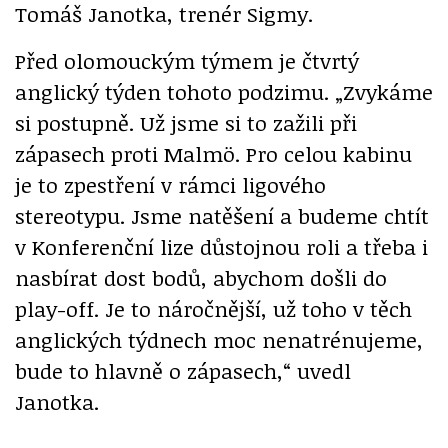
Tomáš Janotka, trenér Sigmy.
Před olomouckým týmem je čtvrtý
anglický týden tohoto podzimu. „Zvykáme
si postupně. Už jsme si to zažili při
zápasech proti Malmö. Pro celou kabinu
je to zpestření v rámci ligového
stereotypu. Jsme natěšení a budeme chtít
v Konferenční lize důstojnou roli a třeba i
nasbírat dost bodů, abychom došli do
play-off. Je to náročnější, už toho v těch
anglických týdnech moc nenatrénujeme,
bude to hlavně o zápasech,“ uvedl
Janotka.