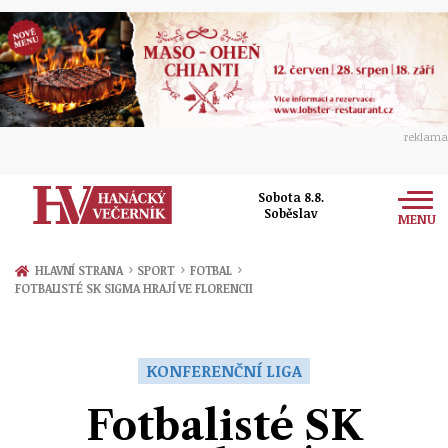
reklama
Sobota 8.8.
Soběslav
MENU
Zprávy
›
›
›
HLAVNÍ STRANA
SPORT
FOTBAL
FOTBALISTÉ SK SIGMA HRAJÍ VE FLORENCII
Rozhovory
Olomouc
Kultura
Politika
Prostějov
KONFERENČNÍ LIGA
Společnost
Hudba
Ekonomika
Fotbalisté SK
Přerov
Sport
Ženy