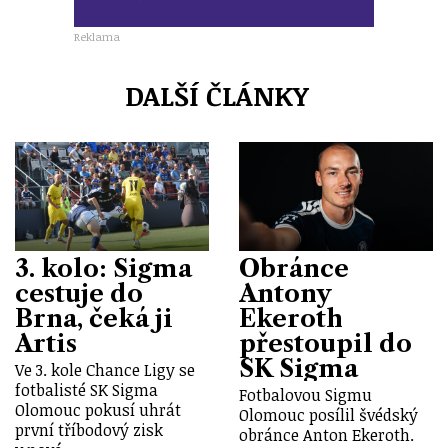
Reklama
DALŠÍ ČLÁNKY
3. kolo: Sigma
Obránce
cestuje do
Antony
Brna, čeká ji
Ekeroth
Artis
přestoupil do
SK Sigma
Ve 3. kole Chance Ligy se
fotbalisté SK Sigma
Fotbalovou Sigmu
Olomouc pokusí uhrát
Olomouc posílil švédský
první tříbodový zisk
obránce Anton Ekeroth.