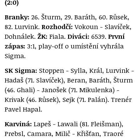
(2:0)
Branky:
26. Šturm, 29. Baráth, 60. Růsek,
82. Lurvink.
Rozhodčí:
Vokoun - Slavíček,
Dohnálek.
ŽK:
Fiala.
Diváci:
6539.
První
zápas:
3:1, play-off o umístění vyhrála
Sigma.
SK Sigma:
Stoppen - Sylla, Král, Lurvink -
Hadaš (71. Slavíček), Beran, Baráth, Šturm
(46. Ghali) - Janošek (71. Mikulenka) -
Krivak (46. Růsek), Sejk (71. Palán). Trenér
Pavel Hapal.
Karviná:
Lapeš - Lawali (81. Fleišman),
Prebsl, Camara, Milič - Křišťan, Traoré