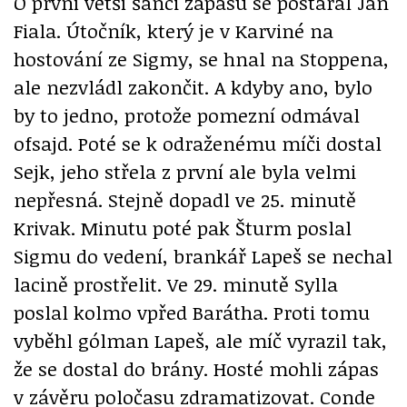
O první větší šanci zápasu se postaral Jan
Fiala. Útočník, který je v Karviné na
hostování ze Sigmy, se hnal na Stoppena,
ale nezvládl zakončit. A kdyby ano, bylo
by to jedno, protože pomezní odmával
ofsajd. Poté se k odraženému míči dostal
Sejk, jeho střela z první ale byla velmi
nepřesná. Stejně dopadl ve 25. minutě
Krivak. Minutu poté pak Šturm poslal
Sigmu do vedení, brankář Lapeš se nechal
lacině prostřelit. Ve 29. minutě Sylla
poslal kolmo vpřed Barátha. Proti tomu
vyběhl gólman Lapeš, ale míč vyrazil tak,
že se dostal do brány. Hosté mohli zápas
v závěru poločasu zdramatizovat. Conde