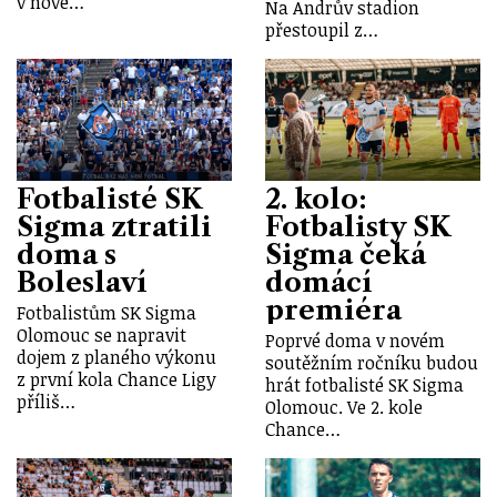
v nové…
Na Andrův stadion
přestoupil z…
Fotbalisté SK
2. kolo:
Sigma ztratili
Fotbalisty SK
doma s
Sigma čeká
Boleslaví
domácí
premiéra
Fotbalistům SK Sigma
Olomouc se napravit
Poprvé doma v novém
dojem z planého výkonu
soutěžním ročníku budou
z první kola Chance Ligy
hrát fotbalisté SK Sigma
příliš…
Olomouc. Ve 2. kole
Chance…