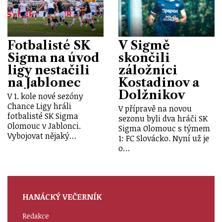
Fotbalisté SK
V Sigmě
Sigma na úvod
skončili
ligy nestačili
záložníci
na Jablonec
Kostadinov a
Dolžnikov
V 1. kole nové sezóny
Chance Ligy hráli
V přípravě na novou
fotbalisté SK Sigma
sezonu byli dva hráči SK
Olomouc v Jablonci.
Sigma Olomouc s týmem
Vybojovat nějaký…
1: FC Slovácko. Nyní už je
o…
HANÁCKÝ VEČERNÍK
Redakce