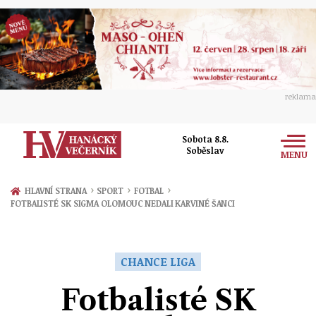
reklama
Sobota 8.8.
Soběslav
MENU
Zprávy
›
›
›
HLAVNÍ STRANA
SPORT
FOTBAL
FOTBALISTÉ SK SIGMA OLOMOUC NEDALI KARVINÉ ŠANCI
Rozhovory
Olomouc
Kultura
Politika
Prostějov
CHANCE LIGA
Společnost
Hudba
Ekonomika
Fotbalisté SK
Přerov
Sport
Ženy