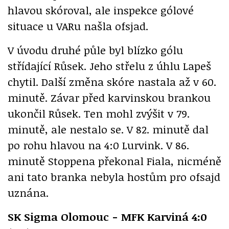
hlavou skóroval, ale inspekce gólové
situace u VARu našla ofsjad.
V úvodu druhé půle byl blízko gólu
střídající Růsek. Jeho střelu z úhlu Lapeš
chytil. Další změna skóre nastala až v 60.
minutě. Závar před karvinskou brankou
ukončil Růsek. Ten mohl zvýšit v 79.
minutě, ale nestalo se. V 82. minutě dal
po rohu hlavou na 4:0 Lurvink. V 86.
minutě Stoppena překonal Fiala, nicméně
ani tato branka nebyla hostům pro ofsajd
uznána.
SK Sigma Olomouc - MFK Karviná 4:0