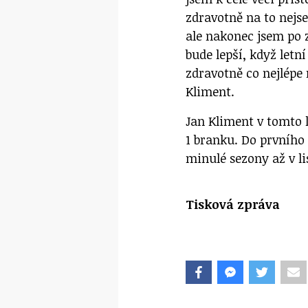
zdravotně na to nejs
ale nakonec jsem po z
bude lepší, když letn
zdravotně co nejlépe 
Kliment.
Jan Kliment v tomto l
1 branku. Do prvního
minulé sezony až v l
Tisková zpráva