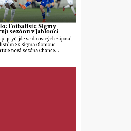
olo: Fotbalisté Sigmy
tují sezónu v Jablonci
 je pryč, jde se do ostrých zápasů.
listům SK Sigma Olomouc
rtuje nová sezóna Chance…