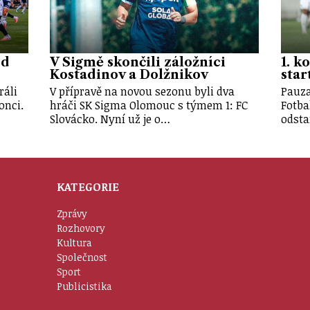
od
V Sigmě skončili záložníci
1. k
Kostadinov a Dolžnikov
star
ráli
V přípravě na novou sezonu byli dva
Pauza
onci.
hráči SK Sigma Olomouc s týmem 1: FC
Fotba
Slovácko. Nyní už je o…
odsta
KATEGORIE
Zprávy
Rozhovory
Kultura
Společnost
Sport
Publicistika