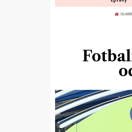
HLAVN
Fotbal
o