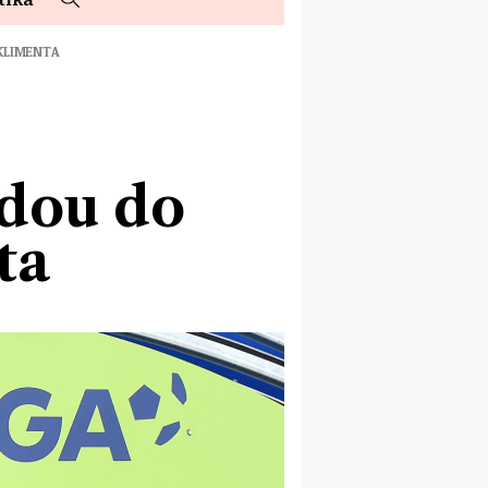
 KLIMENTA
jdou do
ta