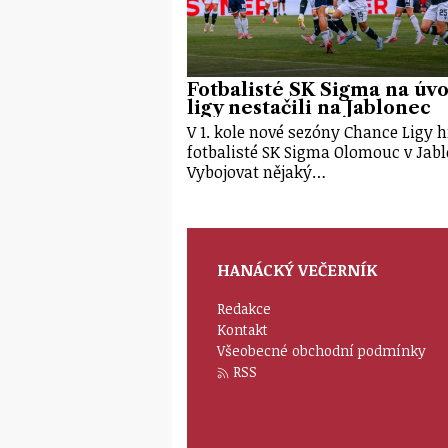
Fotbalisté SK Sigma na úv
ligy nestačili na Jablonec
V 1. kole nové sezóny Chance Ligy h
fotbalisté SK Sigma Olomouc v Jabl
Vybojovat nějaký…
HANÁCKÝ VEČERNÍK
Redakce
Kontakt
Všeobecné obchodní podmínky
RSS