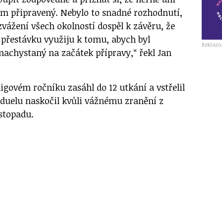
em připravený. Nebylo to snadné rozhodnutí,
vážení všech okolností dospěl k závěru, že
í přestávku využiju k tomu, abych byl
Reklam
nachystaný na začátek přípravy,“ řekl Jan
igovém ročníku zasáhl do 12 utkání a vstřelil
 duelu naskočil kvůli vážnému zranění z
istopadu.