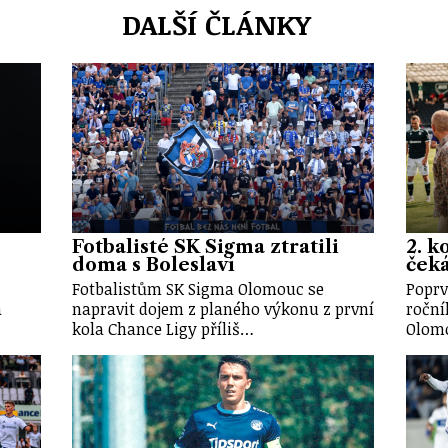
DALŠÍ ČLÁNKY
Fotbalisté SK Sigma ztratili
2. k
doma s Boleslaví
ček
Fotbalistům SK Sigma Olomouc se
Poprv
a
napravit dojem z planého výkonu z první
roční
kola Chance Ligy příliš…
Olomo