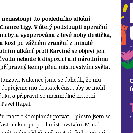
t nenastoupí do posledního utkání
Chance Ligy. V úterý podstoupil operační
mu byla vyoperována z levé nohy destička,
a kost po vážném zranění z minulé
otním utkání proti Karviné se objeví jen
důvodu nebude k dispozici ani národnímu
 přípravný kemp před mistrovstvím světa.
Honzovi. Nakonec jsme se dohodli, že mu
a dopřejeme mu dostatek času, aby se mohl
ádku a připravit se maximálně na letní
r Pavel Hapal.
du moct o šampionát porvat. I přesto jsem se
čast na kempu před mistrovstvím. Musel
toupit zodpovědně a přiznat si, že herně ani