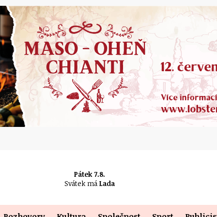
Pátek 7.8.
Svátek má
Lada
Rozhovory
Kultura
Společnost
Sport
Publicis