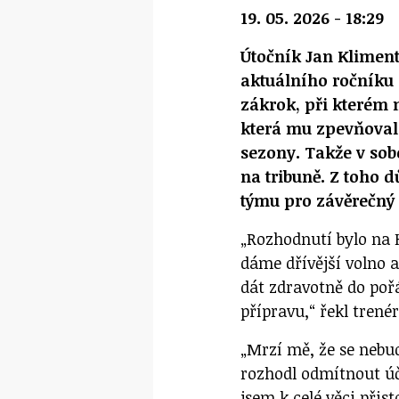
19. 05. 2026 - 18:29
Útočník Jan Klimen
aktuálního ročníku 
zákrok, při kterém 
která mu zpevňoval
sezony. Takže v sob
na tribuně. Z toho 
týmu pro závěrečný
„Rozhodnutí bylo na 
dáme dřívější volno 
dát zdravotně do poř
přípravu,“ řekl trené
„Mrzí mě, že se nebu
rozhodl odmítnout ú
jsem k celé věci přis