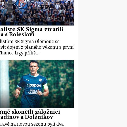
alisté SK Sigma ztratili
 s Boleslaví
listům SK Sigma Olomouc se
vit dojem z planého výkonu z první
Chance Ligy příliš…
gmě skončili záložníci
adinov a Dolžnikov
pravě na novou sezonu byli dva