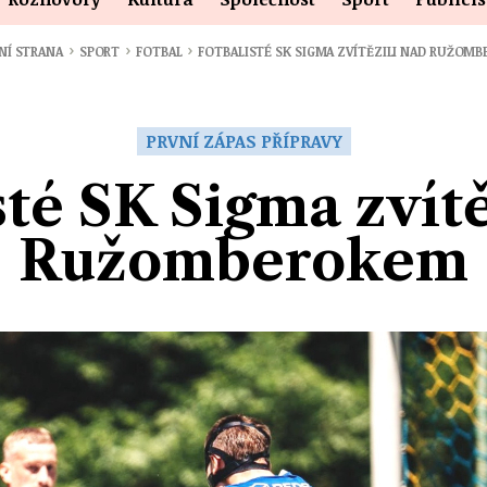
›
›
›
NÍ STRANA
SPORT
FOTBAL
FOTBALISTÉ SK SIGMA ZVÍTĚZILI NAD RUŽOM
PRVNÍ ZÁPAS PŘÍPRAVY
sté SK Sigma zvítě
Ružomberokem