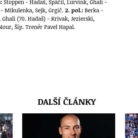
:
Stoppen - Hadaš, Spáčil, Lurvink, Ghali -
- Mikulenka, Sejk, Grgič.
2. pol.:
Berka -
, Ghali (70. Hadaš) - Krivak, Jezierski,
Nour, Šíp. Trenér Pavel Hapal.
DALŠÍ ČLÁNKY