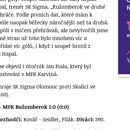
apal, trenér SK Sigma. „Ružomberok ve druhé
 hráče. Podle prvních dat, které mám k
 půle naopak běžecky náročnější než ta druhá.
půli s míčem přehrávali, ale nevytvořili jsme
měně stran už toho bylo mnohem víc a
idat víc gólů, i když i soupeř hrozil z
l Hapal.
 objevil i útočník Jan Fiala, který byl
ostování v MFK Karviná.
Reklam
hraje SK Sigma Olomouc proti Skalici ve
.00).
 MFK Ružomberok 1:0 (0:0)
ozhodčí:
Kovář - Seidler, Filák.
Diváci:
390.