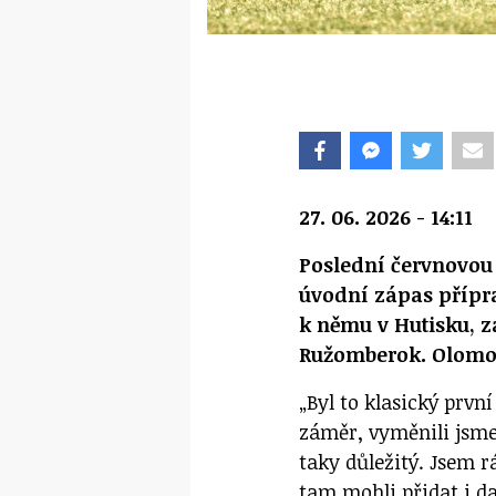
27. 06. 2026 - 14:11
Poslední červnovou 
úvodní zápas přípra
k němu v Hutisku, z
Ružomberok. Olomouč
„Byl to klasický prvn
záměr, vyměnili jsme
taky důležitý. Jsem rá
tam mohli přidat i da