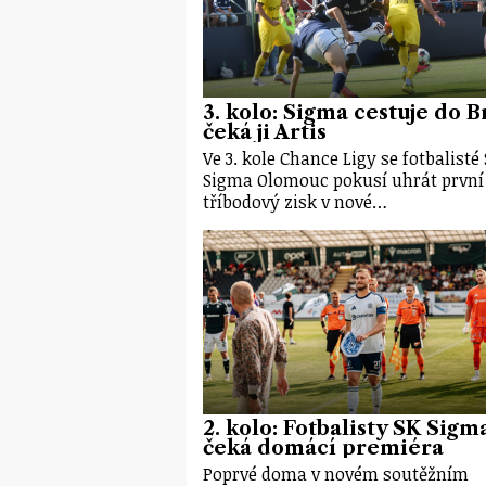
3. kolo: Sigma cestuje do B
čeká ji Artis
Ve 3. kole Chance Ligy se fotbalisté
Sigma Olomouc pokusí uhrát první
tříbodový zisk v nové…
2. kolo: Fotbalisty SK Sigm
čeká domácí premiéra
Poprvé doma v novém soutěžním