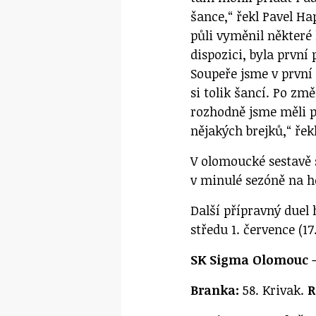
šance,“ řekl Pavel H
půli vyměnil některé
dispozici, byla první
Soupeře jsme v první 
si tolik šancí. Po z
rozhodně jsme měli př
nějakých brejků,“ řek
V olomoucké sestavě se
v minulé sezóně na h
Další přípravný duel 
středu 1. července (17
SK Sigma Olomouc –
Branka:
58. Krivak.
R