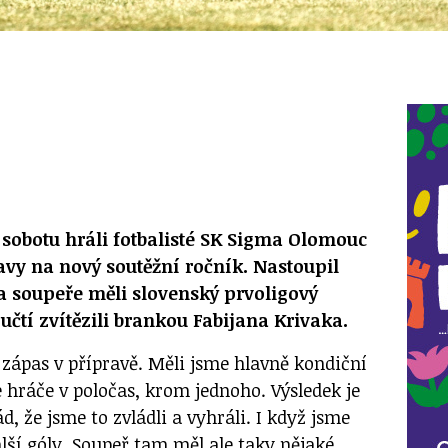
sobotu hráli fotbalisté SK Sigma Olomouc
vy na nový soutěžní ročník. Nastoupil
a soupeře měli slovenský prvoligový
tí zvítězili brankou Fabijana Krivaka.
í zápas v přípravě. Měli jsme hlavně kondiční
 hráče v poločas, krom jednoho. Výsledek je
d, že jsme to zvládli a vyhráli. I když jsme
lší góly. Soupeř tam měl ale taky nějaké