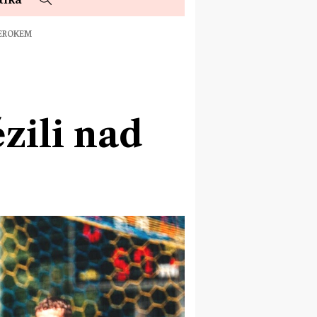
BEROKEM
zili nad