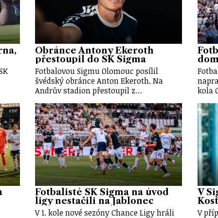
rna,
Obránce Antony Ekeroth
Fotb
přestoupil do SK Sigma
doma
 SK
Fotbalovou Sigmu Olomouc posílil
Fotba
švédský obránce Anton Ekeroth. Na
napra
Andrův stadion přestoupil z…
kola 
a
Fotbalisté SK Sigma na úvod
V Si
ligy nestačili na Jablonec
Kost
V 1. kole nové sezóny Chance Ligy hráli
V pří