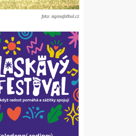
foto: sigmafotbal.cz