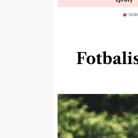
HLAV
Fotbali