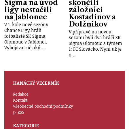
Sigma na úvod
skončili
ligy nestačili
záložníci
na Jablonec
Kostadinov a
Dolžnikov
V 1. kole nové sezóny
Chance Ligy hráli
V přípravě na novou
fotbalisté SK Sigma
sezonu byli dva hráči SK
Olomouc v Jablonci.
Sigma Olomouc s týmem
Vybojovat nějaký…
1: FC Slovácko. Nyní už je
o…
HANÁCKÝ VEČERNÍK
Redakce
Kontakt
Všeobecné obchodní podmínky
RSS
KATEGORIE