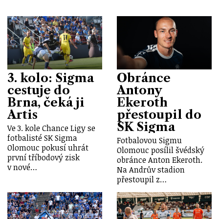
3. kolo: Sigma
Obránce
cestuje do
Antony
Brna, čeká ji
Ekeroth
Artis
přestoupil do
SK Sigma
Ve 3. kole Chance Ligy se
fotbalisté SK Sigma
Fotbalovou Sigmu
Olomouc pokusí uhrát
Olomouc posílil švédský
první tříbodový zisk
obránce Anton Ekeroth.
v nové…
Na Andrův stadion
přestoupil z…