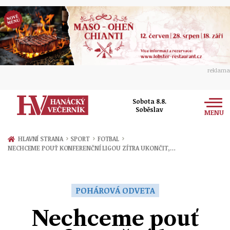
reklama
Sobota 8.8.
Soběslav
MENU
Zprávy
›
›
›
HLAVNÍ STRANA
SPORT
FOTBAL
NECHCEME POUŤ KONFERENČNÍ LIGOU ZÍTRA UKONČIT,…
Rozhovory
Olomouc
Kultura
Politika
Prostějov
POHÁROVÁ ODVETA
Společnost
Hudba
Ekonomika
Nechceme pouť
Přerov
Sport
Ženy