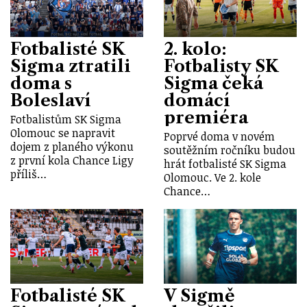
Fotbalisté SK
2. kolo:
Sigma ztratili
Fotbalisty SK
doma s
Sigma čeká
Boleslaví
domácí
premiéra
Fotbalistům SK Sigma
Olomouc se napravit
Poprvé doma v novém
dojem z planého výkonu
soutěžním ročníku budou
z první kola Chance Ligy
hrát fotbalisté SK Sigma
příliš…
Olomouc. Ve 2. kole
Chance…
Fotbalisté SK
V Sigmě