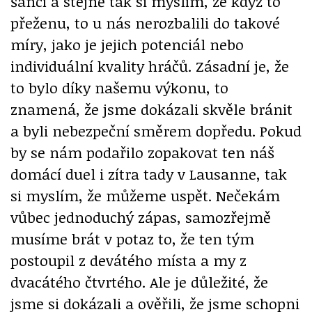
šancí a stejně tak si myslím, že když to
přeženu, to u nás nerozbalili do takové
míry, jako je jejich potenciál nebo
individuální kvality hráčů. Zásadní je, že
to bylo díky našemu výkonu, to
znamená, že jsme dokázali skvěle bránit
a byli nebezpeční směrem dopředu. Pokud
by se nám podařilo zopakovat ten náš
domácí duel i zítra tady v Lausanne, tak
si myslím, že můžeme uspět. Nečekám
vůbec jednoduchý zápas, samozřejmě
musíme brát v potaz to, že ten tým
postoupil z devátého místa a my z
dvacátého čtvrtého. Ale je důležité, že
jsme si dokázali a ověřili, že jsme schopni