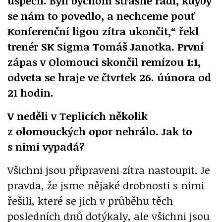
úspěch. Byli bychom strašně rádi, kdyby
se nám to povedlo, a nechceme pouť
Konferenční ligou zítra ukončit,“ řekl
trenér SK Sigma Tomáš Janotka. První
zápas v Olomouci skončil remízou 1:1,
odveta se hraje ve čtvrtek 26. úúnora od
21 hodin.
V neděli v Teplicích několik
z olomouckých opor nehrálo. Jak to
s nimi vypadá?
Všichni jsou připraveni zítra nastoupit. Je
pravda, že jsme nějaké drobnosti s nimi
řešili, které se jich v průběhu těch
posledních dnů dotýkaly, ale všichni jsou