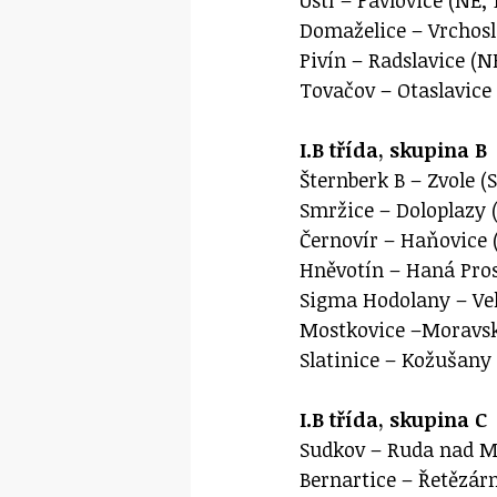
Domaželice – Vrchosla
Pivín – Radslavice (NE
Tovačov – Otaslavice 
I.B třída, skupina B
Šternberk B – Zvole (S
Smržice – Doloplazy (
Černovír – Haňovice (
Hněvotín – Haná Prost
Sigma Hodolany – Vel
Mostkovice –Moravsk
Slatinice – Kožušany 
I.B třída, skupina C
Sudkov – Ruda nad Mo
Bernartice – Řetězárn