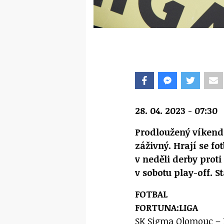
28. 04. 2023 - 07:30
Prodloužený víkend
záživný. Hrají se f
v neděli derby prot
v sobotu play-off. St
FOTBAL
FORTUNA:LIGA
SK Sigma Olomouc – F