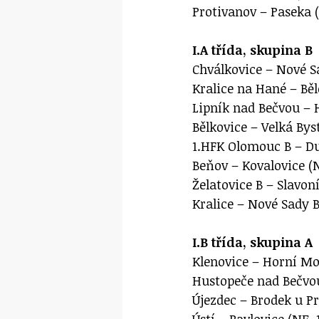
Protivanov – Paseka (
I.A třída, skupina B
Chválkovice – Nové Sa
Kralice na Hané – Běl
Lipník nad Bečvou – H
Bělkovice – Velká Byst
1.HFK Olomouc B – Du
Beňov – Kovalovice (N
Želatovice B – Slavoní
Kralice – Nové Sady B
I.B třída, skupina A
Klenovice – Horní Moš
Hustopeče nad Bečvou
Újezdec – Brodek u Pr
Ústí – Pavlovice (NE, 