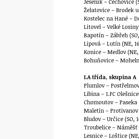
Jeseník – Čechovice (
Želatovice – Brodek u
Kostelec na Hané – Do
Litovel – Velké Losiny
Rapotín – Zábřeh (SO,
Lipová – Lutín (NE, 1
Konice – Medlov (NE, 
Bohuňovice – Mohelni
I.A třída, skupina A
Plumlov – Postřelmov 
Libina – 1.FC Olešnice
Chomoutov – Paseka (
Maletín – Protivanov 
Bludov – Určice (SO, 1
Troubelice – Náměšť 
Lesnice – Loštice (NE,