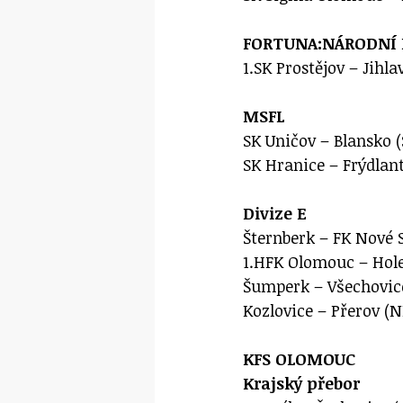
FORTUNA:NÁRODNÍ 
1.SK Prostějov – Jihla
MSFL
SK Uničov – Blansko (
SK Hranice – Frýdlant
Divize E
Šternberk – FK Nové S
1.HFK Olomouc – Holeš
Šumperk – Všechovice
Kozlovice – Přerov (N
KFS OLOMOUC
Krajský přebor