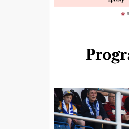
H
Progr