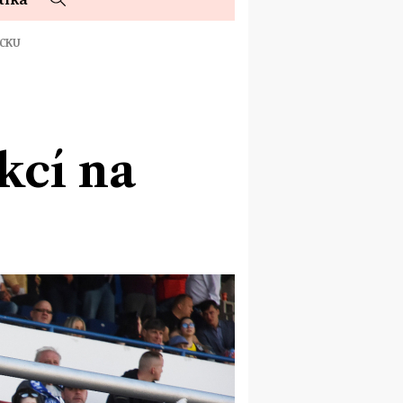
UCKU
kcí na