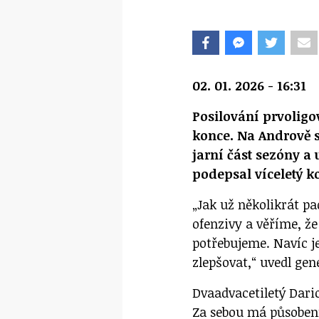
02. 01. 2026 - 16:31
Posilování prvolig
konce. Na Andrově s
jarní část sezóny a 
podepsal víceletý k
„Jak už několikrát pa
ofenzivy a věříme, ž
potřebujeme. Navíc je
zlepšovat,“ uvedl ge
Dvaadvacetiletý Dario
Za sebou má působení