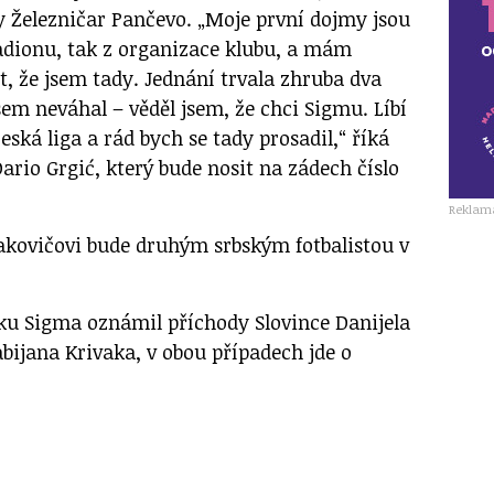
y Železničar Pančevo. „Moje první dojmy jsou
tadionu, tak z organizace klubu, a mám
, že jsem tady. Jednání trvala zhruba dva
jsem neváhal – věděl jsem, že chci Sigmu. Líbí
česká liga a rád bych se tady prosadil,“ říká
rio Grgić, který bude nosit na zádech číslo
Reklam
akovičovi bude druhým srbským fotbalistou v
ku Sigma oznámil příchody Slovince Danijela
bijana Krivaka, v obou případech jde o