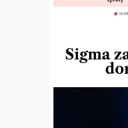
HLAV
Sigma za
dor