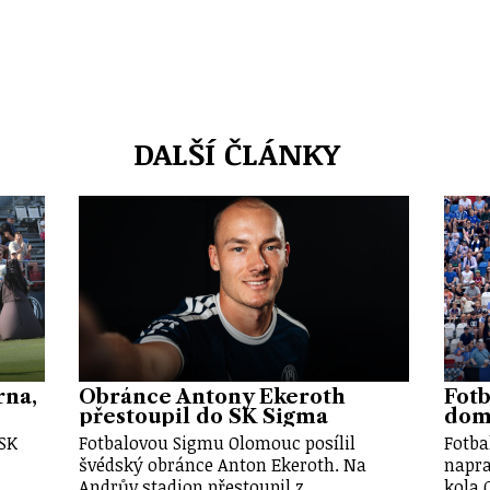
DALŠÍ ČLÁNKY
rna,
Obránce Antony Ekeroth
Fotb
přestoupil do SK Sigma
doma
 SK
Fotbalovou Sigmu Olomouc posílil
Fotba
švédský obránce Anton Ekeroth. Na
napra
Andrův stadion přestoupil z…
kola 