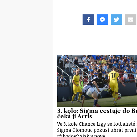
3. kolo: Sigma cestuje do B
čeká ji Artis
Ve 3. kole Chance Ligy se fotbalisté
Sigma Olomouc pokusí uhrát první
tříbodový zisk v nové…