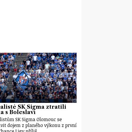
alisté SK Sigma ztratili
 s Boleslaví
listům SK Sigma Olomouc se
vit dojem z planého výkonu z první
Chance Ligy příliš…