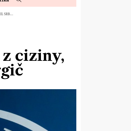
ZIL SRB…
z ciziny,
rgič