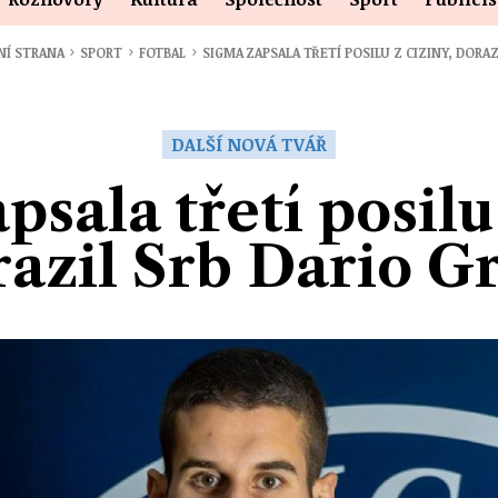
›
›
›
NÍ STRANA
SPORT
FOTBAL
SIGMA ZAPSALA TŘETÍ POSILU Z CIZINY, DORA
DALŠÍ NOVÁ TVÁŘ
psala třetí posilu 
azil Srb Dario G