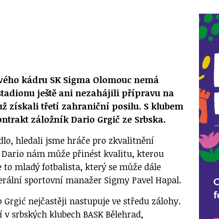
ového kádru SK Sigma Olomouc nemá
tadionu ještě ani nezahájili přípravu na
už získali třetí zahraniční posilu. S klubem
ontrakt záložník Dario Grgič ze Srbska.
dlo, hledali jsme hráče pro zkvalitnění
e Dario nám může přinést kvalitu, kterou
 to mladý fotbalista, který se může dále
nerální sportovní manažer Sigmy Pavel Hapal.
 Grgić nejčastěji nastupuje ve středu zálohy.
 v srbských klubech BASK Bělehrad,