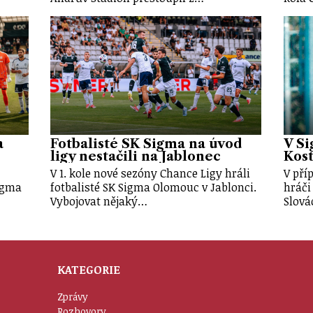
a
Fotbalisté SK Sigma na úvod
V Si
ligy nestačili na Jablonec
Kost
V 1. kole nové sezóny Chance Ligy hráli
V pří
Sigma
fotbalisté SK Sigma Olomouc v Jablonci.
hráči
Vybojovat nějaký…
Slová
KATEGORIE
Zprávy
Rozhovory