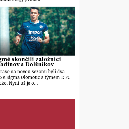
gmě skončili záložníci
adinov a Dolžnikov
pravě na novou sezonu byli dva
 SK Sigma Olomouc s týmem 1: FC
cko. Nyní už je o…