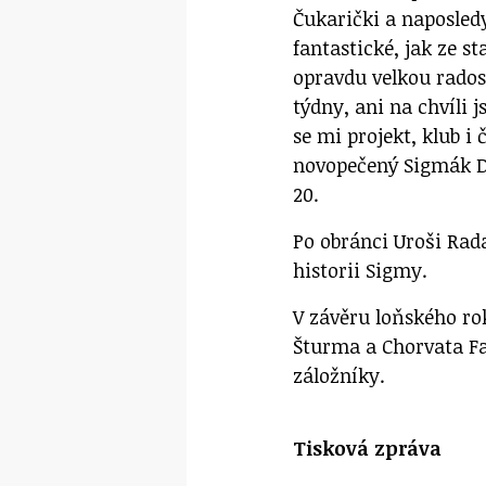
Čukarički a naposled
fantastické, jak ze s
opravdu velkou radost
týdny, ani na chvíli 
se mi projekt, klub i 
novopečený Sigmák Da
20.
Po obránci Uroši Rad
historii Sigmy.
V závěru loňského ro
Šturma a Chorvata Fa
záložníky.
Tisková zpráva