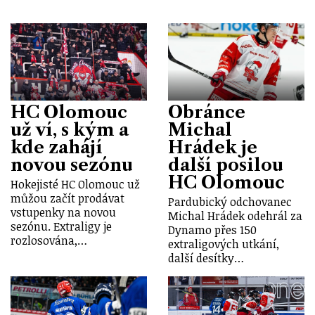
HC Olomouc
Obránce
už ví, s kým a
Michal
kde zahájí
Hrádek je
novou sezónu
další posilou
HC Olomouc
Hokejisté HC Olomouc už
můžou začít prodávat
Pardubický odchovanec
vstupenky na novou
Michal Hrádek odehrál za
sezónu. Extraligy je
Dynamo přes 150
rozlosována,…
extraligových utkání,
další desítky…