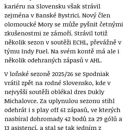
kariéru na Slovensku však strávil
zejména v Banské Bystrici. Nový člen
olomoucké Mory se může pyšnit četnými
zkušenostmi ze zámoří. Strávil totiž
několik sezon v soutěži ECHL, převážně v
týmu Indy Fuel. Na svém kontě má ale i
několik odehraných zápasů v AHL.
V loňské sezoně 2025/26 se Spodniak
vrátil zpět na rodné Slovensko, kde v
nejvyšší soutěži oblékal dres Dukly
Michalovce. Za uplynulou sezonu stihl
odehrát i s play off 61 zápasů, ve kterých
nasbíral dohromady 42 bodů za 29 gólů a
13 asistencí, a stal se tak jedním z