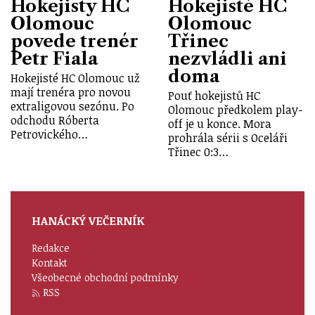
Hokejisty HC
Hokejisté HC
Olomouc
Olomouc
povede trenér
Třinec
Petr Fiala
nezvládli ani
doma
Hokejisté HC Olomouc už
mají trenéra pro novou
Pouť hokejistů HC
extraligovou sezónu. Po
Olomouc předkolem play-
odchodu Róberta
off je u konce. Mora
Petrovického…
prohrála sérii s Oceláři
Třinec 0:3…
HANÁCKÝ VEČERNÍK
Redakce
Kontakt
Všeobecné obchodní podmínky
RSS