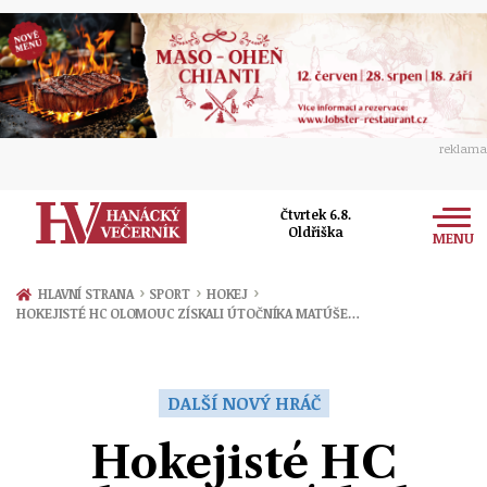
reklama
Čtvrtek 6.8.
Oldřiška
MENU
Zprávy
›
›
›
HLAVNÍ STRANA
SPORT
HOKEJ
HOKEJISTÉ HC OLOMOUC ZÍSKALI ÚTOČNÍKA MATÚŠE…
Rozhovory
Olomouc
Kultura
Politika
Prostějov
DALŠÍ NOVÝ HRÁČ
Společnost
Hudba
Ekonomika
Hokejisté HC
Přerov
Sport
Ženy