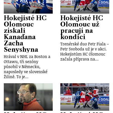
Hokejisté HC
Hokejisté HC
Olomouc
Olomouc už
získali
pracují na
Kanaďana
kondici
Zacha
Trenérské duo Petr Fiala –
Senyshyna
Petr Svoboda už je v akci.
Hokejistům HC Olomouc
Hrával v NHL za Boston a
začala příprava na…
Ottawu, tři sezóny
působil v Německu,
naposledy ve slovenské
Žilině. To je…