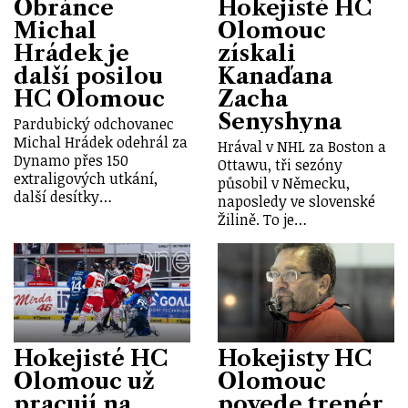
Obránce
Hokejisté HC
Michal
Olomouc
Hrádek je
získali
další posilou
Kanaďana
HC Olomouc
Zacha
Senyshyna
Pardubický odchovanec
Michal Hrádek odehrál za
Hrával v NHL za Boston a
Dynamo přes 150
Ottawu, tři sezóny
extraligových utkání,
působil v Německu,
další desítky…
naposledy ve slovenské
Žilině. To je…
Hokejisté HC
Hokejisty HC
Olomouc už
Olomouc
pracují na
povede trenér