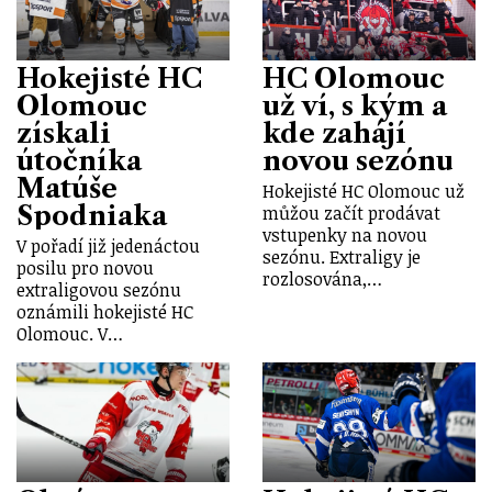
Hokejisté HC
HC Olomouc
Olomouc
už ví, s kým a
získali
kde zahájí
útočníka
novou sezónu
Matúše
Hokejisté HC Olomouc už
Spodniaka
můžou začít prodávat
vstupenky na novou
V pořadí již jedenáctou
sezónu. Extraligy je
posilu pro novou
rozlosována,…
extraligovou sezónu
oznámili hokejisté HC
Olomouc. V…