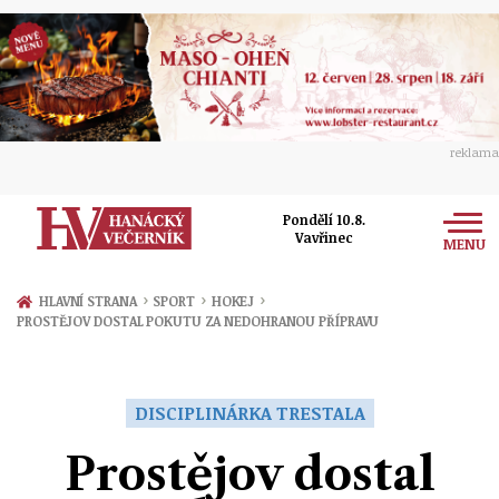
reklama
Pondělí 10.8.
Vavřinec
MENU
Zprávy
›
›
›
HLAVNÍ STRANA
SPORT
HOKEJ
PROSTĚJOV DOSTAL POKUTU ZA NEDOHRANOU PŘÍPRAVU
Rozhovory
Olomouc
Kultura
Politika
Prostějov
DISCIPLINÁRKA TRESTALA
Společnost
Hudba
Ekonomika
Prostějov dostal
Přerov
Sport
Ženy