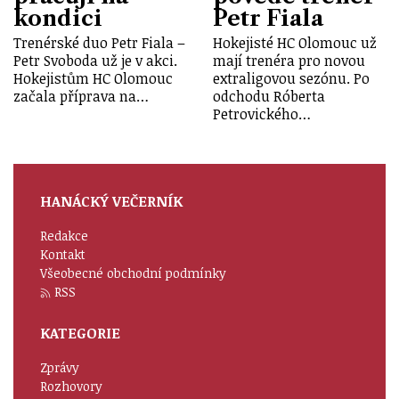
kondici
Petr Fiala
Trenérské duo Petr Fiala –
Hokejisté HC Olomouc už
Petr Svoboda už je v akci.
mají trenéra pro novou
Hokejistům HC Olomouc
extraligovou sezónu. Po
začala příprava na…
odchodu Róberta
Petrovického…
HANÁCKÝ VEČERNÍK
Redakce
Kontakt
Všeobecné obchodní podmínky
RSS
KATEGORIE
Zprávy
Rozhovory