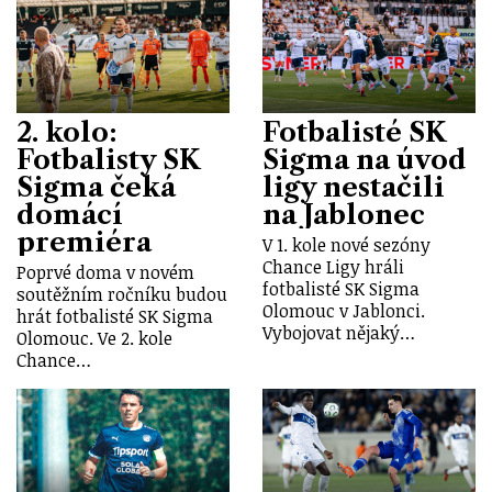
2. kolo:
Fotbalisté SK
Fotbalisty SK
Sigma na úvod
Sigma čeká
ligy nestačili
domácí
na Jablonec
premiéra
V 1. kole nové sezóny
Chance Ligy hráli
Poprvé doma v novém
fotbalisté SK Sigma
soutěžním ročníku budou
Olomouc v Jablonci.
hrát fotbalisté SK Sigma
Vybojovat nějaký…
Olomouc. Ve 2. kole
Chance…