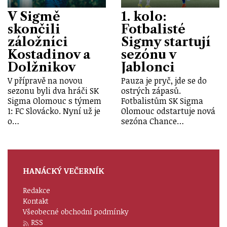
V Sigmě
1. kolo:
skončili
Fotbalisté
záložníci
Sigmy startují
Kostadinov a
sezónu v
Dolžnikov
Jablonci
V přípravě na novou
Pauza je pryč, jde se do
sezonu byli dva hráči SK
ostrých zápasů.
Sigma Olomouc s týmem
Fotbalistům SK Sigma
1: FC Slovácko. Nyní už je
Olomouc odstartuje nová
o…
sezóna Chance…
HANÁCKÝ VEČERNÍK
Redakce
Kontakt
Všeobecné obchodní podmínky
RSS