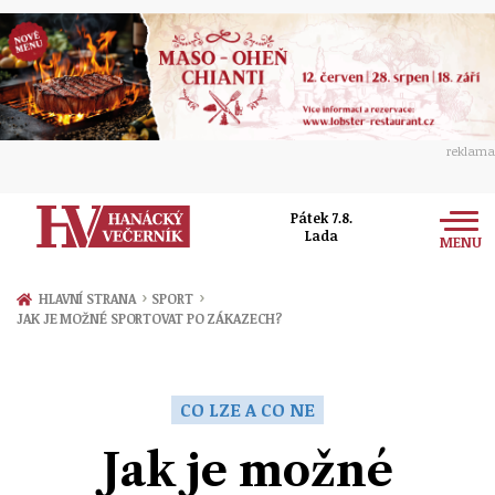
reklama
Pátek 7.8.
Lada
MENU
Zprávy
›
›
HLAVNÍ STRANA
SPORT
JAK JE MOŽNÉ SPORTOVAT PO ZÁKAZECH?
Rozhovory
Olomouc
Kultura
Politika
Prostějov
CO LZE A CO NE
Společnost
Hudba
Ekonomika
Jak je možné
Přerov
Sport
Ženy