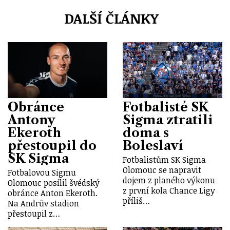
DALŠÍ ČLÁNKY
Obránce
Fotbalisté SK
Antony
Sigma ztratili
Ekeroth
doma s
přestoupil do
Boleslaví
SK Sigma
Fotbalistům SK Sigma
Olomouc se napravit
Fotbalovou Sigmu
dojem z planého výkonu
Olomouc posílil švédský
z první kola Chance Ligy
obránce Anton Ekeroth.
příliš…
Na Andrův stadion
přestoupil z…