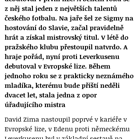
z něj stal jeden z největších talentů
českého fotbalu. Na jaře šel ze Sigmy na
hostování do Slavie, začal pravidelně
hrát a získal mistrovský titul. V létě do
pražského klubu přestoupil natvrdo. A
hraje pořád, nyní proti Leverkusenu
debutoval v Evropské lize. Během
jednoho roku se z prakticky neznámého
mladíka, kterému bude příští neděli
dvacet let, stala jedna z opor
úřadujícího mistra
David Zima nastoupil poprvé v kariéře v
Evropské lize, v Edenu proti německému
Leverkusenu byl v základní sestavě na