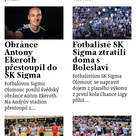
Obránce
Fotbalisté SK
Antony
Sigma ztratili
Ekeroth
doma s
přestoupil do
Boleslaví
SK Sigma
Fotbalistům SK Sigma
Olomouc se napravit
Fotbalovou Sigmu
dojem z planého výkonu
Olomouc posílil švédský
z první kola Chance Ligy
obránce Anton Ekeroth.
příliš…
Na Andrův stadion
přestoupil z…