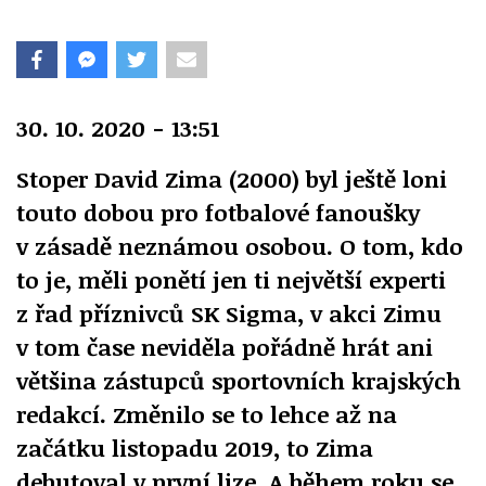
30. 10. 2020 - 13:51
Stoper David Zima (2000) byl ještě loni
touto dobou pro fotbalové fanoušky
v zásadě neznámou osobou. O tom, kdo
to je, měli ponětí jen ti největší experti
z řad příznivců SK Sigma, v akci Zimu
v tom čase neviděla pořádně hrát ani
většina zástupců sportovních krajských
redakcí. Změnilo se to lehce až na
začátku listopadu 2019, to Zima
debutoval v první lize. A během roku se