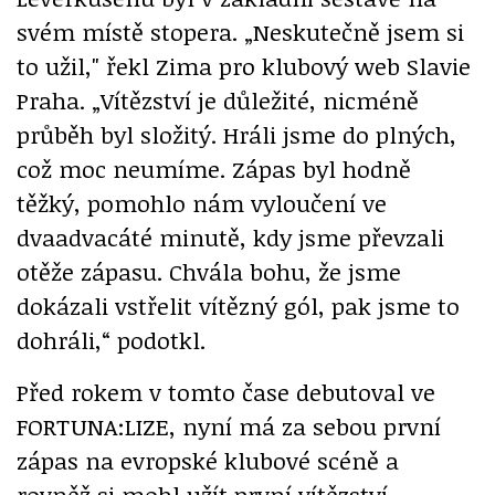
svém místě stopera. „Neskutečně jsem si
to užil," řekl Zima pro klubový web Slavie
Praha. „Vítězství je důležité, nicméně
průběh byl složitý. Hráli jsme do plných,
což moc neumíme. Zápas byl hodně
těžký, pomohlo nám vyloučení ve
dvaadvacáté minutě, kdy jsme převzali
otěže zápasu. Chvála bohu, že jsme
dokázali vstřelit vítězný gól, pak jsme to
dohráli,“ podotkl.
Před rokem v tomto čase debutoval ve
FORTUNA:LIZE, nyní má za sebou první
zápas na evropské klubové scéně a
rovněž si mohl užít první vítězství