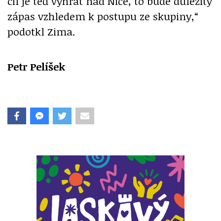
cíl je teď vyhrát nad Nice, to bude důležitý
zápas vzhledem k postupu ze skupiny,“
podotkl Zima.
Petr Pelíšek