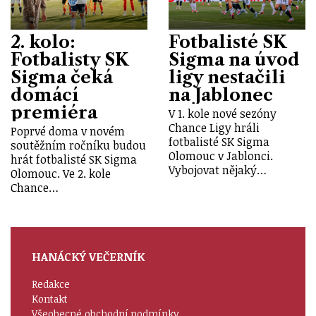
2. kolo:
Fotbalisté SK
Fotbalisty SK
Sigma na úvod
Sigma čeká
ligy nestačili
domácí
na Jablonec
premiéra
V 1. kole nové sezóny
Chance Ligy hráli
Poprvé doma v novém
fotbalisté SK Sigma
soutěžním ročníku budou
Olomouc v Jablonci.
hrát fotbalisté SK Sigma
Vybojovat nějaký…
Olomouc. Ve 2. kole
Chance…
HANÁCKÝ VEČERNÍK
Redakce
Kontakt
Všeobecné obchodní podmínky