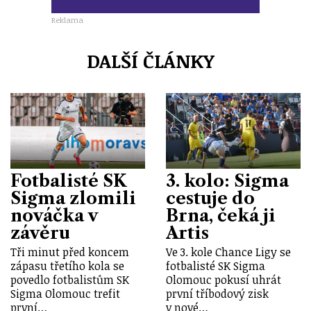
Reklama
DALŠÍ ČLÁNKY
Fotbalisté SK
3. kolo: Sigma
Sigma zlomili
cestuje do
nováčka v
Brna, čeká ji
závěru
Artis
Tři minut před koncem
Ve 3. kole Chance Ligy se
zápasu třetího kola se
fotbalisté SK Sigma
povedlo fotbalistům SK
Olomouc pokusí uhrát
Sigma Olomouc trefit
první tříbodový zisk
první…
v nové…