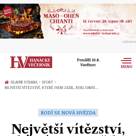
reklama
Pondělí 10.8.
Vavřinec
MENU
Zprávy
›
›
HLAVNÍ STRANA
SPORT
NEJVĚTŠÍ VÍTĚZSTVÍ, KTERÉ JSEM ZAŽIL, ŘEKL DAVID…
Rozhovory
Olomouc
Kultura
Politika
Prostějov
RODÍ SE NOVÁ HVĚZDA
Společnost
Hudba
Ekonomika
Největší vítězství,
Přerov
Sport
Ženy