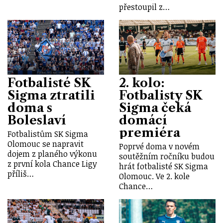
přestoupil z…
Fotbalisté SK
2. kolo:
Sigma ztratili
Fotbalisty SK
doma s
Sigma čeká
Boleslaví
domácí
premiéra
Fotbalistům SK Sigma
Olomouc se napravit
Poprvé doma v novém
dojem z planého výkonu
soutěžním ročníku budou
z první kola Chance Ligy
hrát fotbalisté SK Sigma
příliš…
Olomouc. Ve 2. kole
Chance…