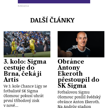
Reklama
DALŠÍ ČLÁNKY
3. kolo: Sigma
Obránce
cestuje do
Antony
Brna, čeká ji
Ekeroth
Artis
přestoupil do
SK Sigma
Ve 3. kole Chance Ligy se
fotbalisté SK Sigma
Fotbalovou Sigmu
Olomouc pokusí uhrát
Olomouc posílil švédský
první tříbodový zisk
obránce Anton Ekeroth.
v nové…
Na Andrův stadion