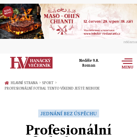
reklama
Neděle 9.8.
Roman
MENU
Zprávy
›
›
HLAVNÍ STRANA
SPORT
PROFESIONÁLNÍ FOTBAL TENTO VÍKEND JEŠTĚ NEBUDE
Rozhovory
Olomouc
Kultura
Politika
Prostějov
JEDNÁNÍ BEZ ÚSPĚCHU
Společnost
Hudba
Ekonomika
Profesionální
Přerov
Sport
Ženy