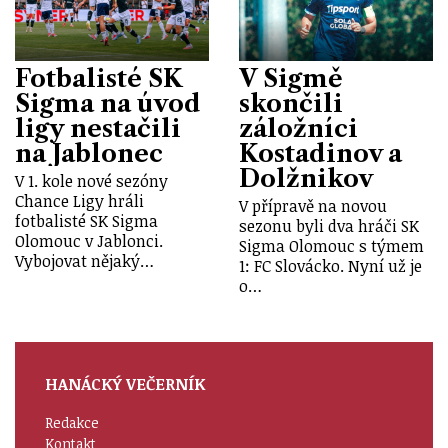
Fotbalisté SK
V Sigmě
Sigma na úvod
skončili
ligy nestačili
záložníci
na Jablonec
Kostadinov a
Dolžnikov
V 1. kole nové sezóny
Chance Ligy hráli
V přípravě na novou
fotbalisté SK Sigma
sezonu byli dva hráči SK
Olomouc v Jablonci.
Sigma Olomouc s týmem
Vybojovat nějaký…
1: FC Slovácko. Nyní už je
o…
HANÁCKÝ VEČERNÍK
Redakce
Kontakt