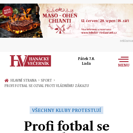
reklama
Pátek 7.8.
Lada
MENU
Zprávy
›
›
HLAVNÍ STRANA
SPORT
PROFI FOTBAL SE OZVAL PROTI VLÁDNÍMU ZÁKAZU
Rozhovory
Olomouc
Kultura
Politika
Prostějov
VŠECHNY KLUBY PROTESTUJÍ
Společnost
Hudba
Ekonomika
Profi fotbal se
Přerov
Sport
Ženy