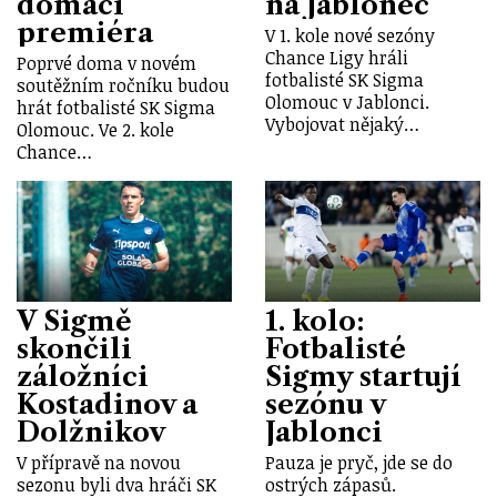
domácí
na Jablonec
premiéra
V 1. kole nové sezóny
Chance Ligy hráli
Poprvé doma v novém
fotbalisté SK Sigma
soutěžním ročníku budou
Olomouc v Jablonci.
hrát fotbalisté SK Sigma
Vybojovat nějaký…
Olomouc. Ve 2. kole
Chance…
V Sigmě
1. kolo:
skončili
Fotbalisté
záložníci
Sigmy startují
Kostadinov a
sezónu v
Dolžnikov
Jablonci
V přípravě na novou
Pauza je pryč, jde se do
sezonu byli dva hráči SK
ostrých zápasů.