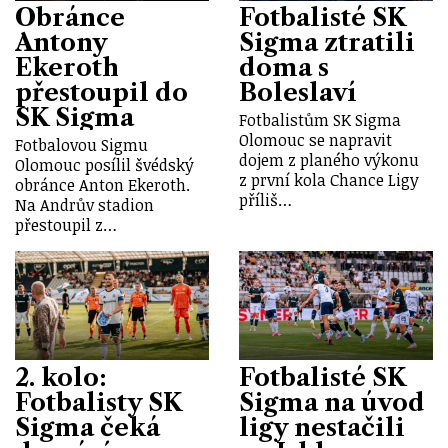
Obránce
Fotbalisté SK
Antony
Sigma ztratili
Ekeroth
doma s
přestoupil do
Boleslaví
SK Sigma
Fotbalistům SK Sigma
Olomouc se napravit
Fotbalovou Sigmu
dojem z planého výkonu
Olomouc posílil švédský
z první kola Chance Ligy
obránce Anton Ekeroth.
příliš…
Na Andrův stadion
přestoupil z…
2. kolo:
Fotbalisté SK
Fotbalisty SK
Sigma na úvod
Sigma čeká
ligy nestačili