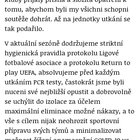
tomu, abychom byli my všichni schopni
soutěže dohrát. Až na jednotky utkání se
tak podařilo.
V aktuální sezóně dodržujeme striktní
hygienická pravidla protokolu Ligové
fotbalové asociace a protokolu Return to
play UEFA, absolvujeme před každým
utkáním PCR testy, častokrát jsme byli
nuceni své nejbližší opustit a dobrovolně
se uchýlit do izolace za účelem
maximální eliminace možné nákazy, a to
vše s cílem nijak neohrozit sportovní
přípravu svých týmů a minimalizovat
možnost šíření onemocnění COVID-19 ve