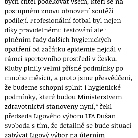
bych chtěl poděkovat všem, kteří se na
postupném znovu obnovení soutěží
podílejí. Profesionální fotbal byl nejen
díky pravidelnému testování ale i
plněním řady dalších hygienických
opatření od začátku epidemie nejdál v
rámci sportovního prostředí v Česku.
Kluby plnily velmi přísné podmínky po
mnoho měsíců, a proto jsme přesvědčeni,
že budeme schopni splnit i hygienické
podmínky, které budou Ministerstvem
zdravotnictví stanoveny nyní,“ řekl
předseda Ligového výboru LFA Dušan
Svoboda s tím, že detailně se bude situací
zabývat Ligový výbor na úterním