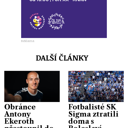
Reklama
DALŠÍ ČLÁNKY
Obránce
Fotbalisté SK
Antony
Sigma ztratili
Ekeroth
doma s