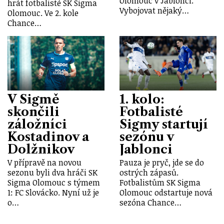
Olomouc v Jablonci.
hrát fotbalisté SK Sigma
Vybojovat nějaký…
Olomouc. Ve 2. kole
Chance…
V Sigmě
1. kolo:
skončili
Fotbalisté
záložníci
Sigmy startují
Kostadinov a
sezónu v
Dolžnikov
Jablonci
V přípravě na novou
Pauza je pryč, jde se do
sezonu byli dva hráči SK
ostrých zápasů.
Sigma Olomouc s týmem
Fotbalistům SK Sigma
1: FC Slovácko. Nyní už je
Olomouc odstartuje nová
o…
sezóna Chance…