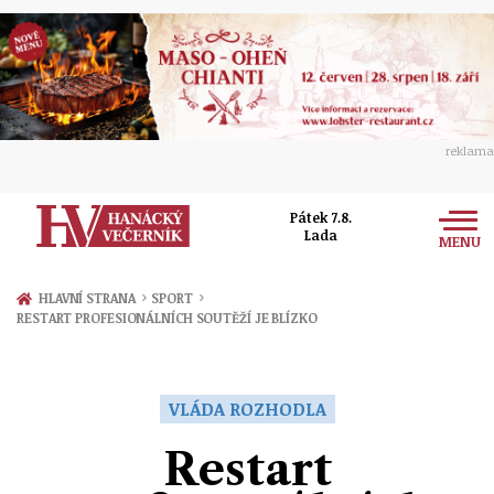
reklama
Pátek 7.8.
Lada
MENU
Zprávy
›
›
HLAVNÍ STRANA
SPORT
RESTART PROFESIONÁLNÍCH SOUTĚŽÍ JE BLÍZKO
Rozhovory
Olomouc
Kultura
Politika
Prostějov
VLÁDA ROZHODLA
Společnost
Hudba
Ekonomika
Restart
Přerov
Sport
Ženy