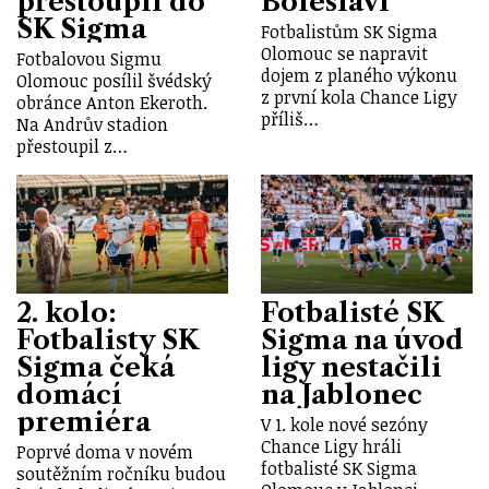
přestoupil do
Boleslaví
SK Sigma
Fotbalistům SK Sigma
Olomouc se napravit
Fotbalovou Sigmu
dojem z planého výkonu
Olomouc posílil švédský
z první kola Chance Ligy
obránce Anton Ekeroth.
příliš…
Na Andrův stadion
přestoupil z…
2. kolo:
Fotbalisté SK
Fotbalisty SK
Sigma na úvod
Sigma čeká
ligy nestačili
domácí
na Jablonec
premiéra
V 1. kole nové sezóny
Chance Ligy hráli
Poprvé doma v novém
fotbalisté SK Sigma
soutěžním ročníku budou