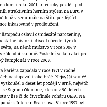
a konci roku 2001, o tři roky později pod
lnili atraktivním herním stylem na Euru v
čili až v semifinále na štítu pozdějších
ance inkasované v prodloužení.
v listopadu oslavil osmdesáté narozeniny,
ostatné historii přivedl národní tým k
í světa, na němž mužstvo v roce 2006 v
 základní skupině. Poslední velkou akcí pro
ký šampionát v roce 2008.
á kariéra započala v roce 1971 v rodné
vách nastupoval i jako hráč. Nejvyšší soutěž
 vyzkoušel o deset let později v Brně, největší
l se Sigmou Olomouc, kterou v 90. letech
u v lize či do čtvrtfinále Poháru UEFA. Na
pohár s Interem Bratislava. V roce 1997 byl