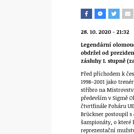
28. 10. 2020 - 21:32
Legendární olomouc
obdržel od preziden
zásluhy I. stupně (za
Před příchodem k česk
1998–2001 jako trenér
stříbro na Mistrovstv
především v Sigmě Ol
čtvrtfinále Poháru UE
Brückner postoupil 
šampionáty, o které h
reprezentační mužstv