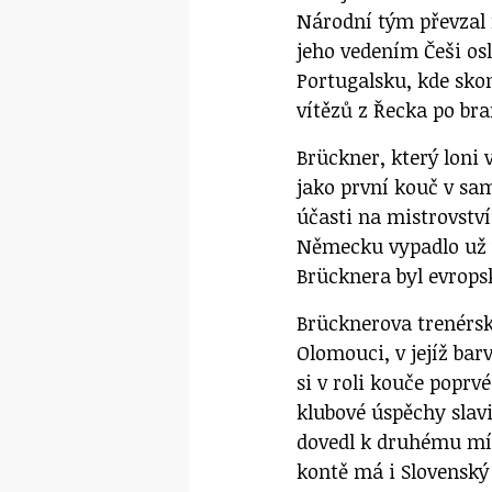
Národní tým převzal n
jeho vedením Češi os
Portugalsku, kde skon
vítězů z Řecka po br
Brückner, který loni 
jako první kouč v sam
účasti na mistrovstv
Německu vypadlo už v
Brücknera byl evrops
Brücknerova trenérsk
Olomouci, v jejíž bar
si v roli kouče poprvé
klubové úspěchy slavi
dovedl k druhému míst
kontě má i Slovenský 