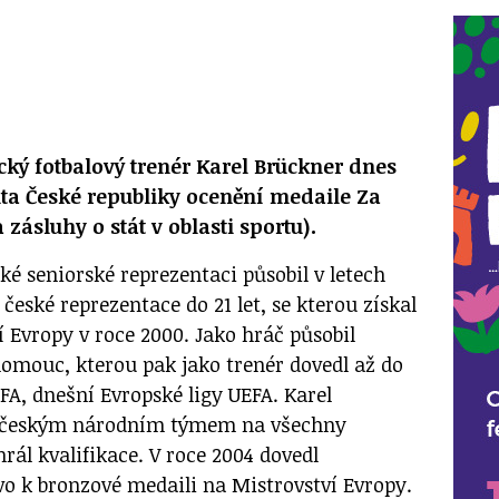
ký fotbalový trenér Karel Brückner dnes
ta České republiky ocenění medaile Za
 zásluhy o stát v oblasti sportu).
é seniorské reprezentaci působil v letech
 české reprezentace do 21 let, se kterou získal
í Evropy v roce 2000. Jako hráč působil
omouc, kterou pak jako trenér dovedl až do
FA, dnešní Evropské ligy UEFA. Karel
s českým národním týmem na všechny
rál kvalifikace. V roce 2004 dovedl
o k bronzové medaili na Mistrovství Evropy.