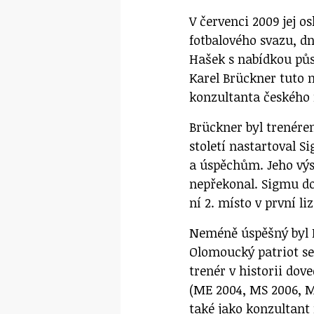
V červenci 2009 jej 
fotbalového svazu, dn
Hašek s nabídkou půs
Karel Brückner tuto n
konzultanta českého
Brückner byl trenére
století nastartoval S
a úspěchům. Jeho vý
nepřekonal. Sigmu dov
ní 2. místo v první liz
Neméně úspěšný byl K
Olomoucký patriot se 
trenér v historii dov
(ME 2004, MS 2006, M
také jako konzultant