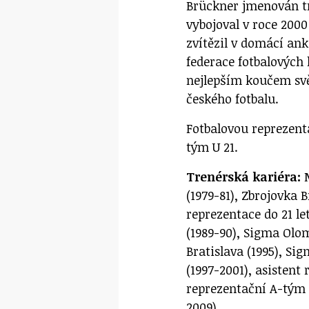
Brückner jmenován tr
vybojoval v roce 200
zvítězil v domácí an
federace fotbalových 
nejlepším koučem svět
českého fotbalu.
Fotbalovou reprezenta
tým U 21.
Trenérská kariéra:
M
(1979-81), Zbrojovka 
reprezentace do 21 let
(1989-90), Sigma Olom
Bratislava (1995), Si
(1997-2001), asistent
reprezentační A-tým 
2009).