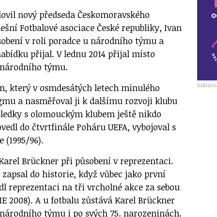
oslovil nový předseda Českomoravského
ešní Fotbalové asociace České republiky, Ivan
obení v roli poradce u národního týmu a
abídku přijal. V lednu 2014 přijal místo
 národního týmu.
Reklam
m, který v osmdesátých letech minulého
igmu a nasměřoval ji k dalšímu rozvoji klubu
sledky s olomouckým klubem ještě nikdo
edl do čtvrtfinále Poháru UEFA, vybojoval s
e (1995/96).
arel Brückner při působení v reprezentaci.
zapsal do historie, když vůbec jako první
edl reprezentaci na tři vrcholné akce za sebou
E 2008). A u fotbalu zůstává Karel Brückner
 národního týmu i po svých 75. narozeninách.