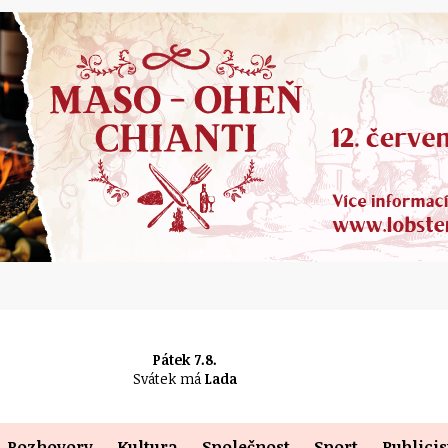
Pátek 7.8.
Svátek má
Lada
Rozhovory
Kultura
Společnost
Sport
Publicis