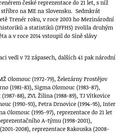
enérem české reprezentace do 21 let, s níž
0 stříbro na ME na Slovensku. Sedmkrát
ketě Trenér roku, v roce 2003 ho Mezinárodní
historiků a statistiků (IFFHS) zvolila druhým
a a v roce 2014 vstoupil do Síně slávy
ci vedl v 72 zápasech, dalších 41 pak národní
Ž Olomouc (1972-79), Železárny Prostějov
Brno (1981-83), Sigma Olomouc (1983-87),
 (1987-88), ZVL Žilina (1988-89), TJ Vítkovice
ouc (1990-93), Petra Drnovice (1994-95), Inter
gma Olomouc (1995-97), reprezentace do 21 let
 reprezentačního A-týmu (1998-2001),
(2001-2008), reprezentace Rakouska (2008-