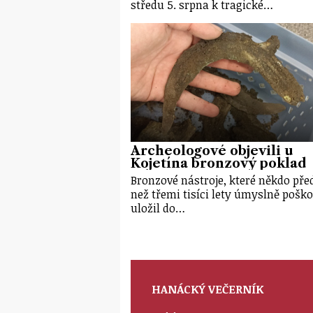
středu 5. srpna k tragické…
Archeologové objevili u
Kojetína bronzový poklad
Bronzové nástroje, které někdo před
než třemi tisíci lety úmyslně poško
uložil do…
HANÁCKÝ VEČERNÍK