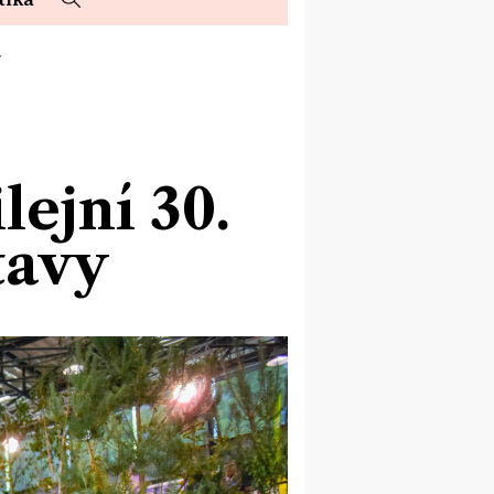
…
lejní 30.
tavy