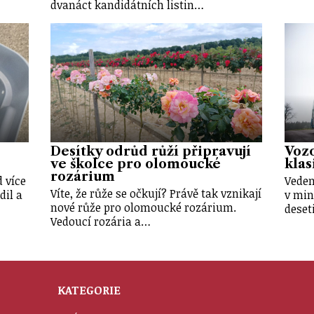
dvanáct kandidátních listin…
Desítky odrůd růží připravují
Vozo
ve školce pro olomoucké
klas
rozárium
 více
Veden
Víte, že růže se očkují? Právě tak vznikají
dil a
v min
nové růže pro olomoucké rozárium.
deset
Vedoucí rozária a…
KATEGORIE