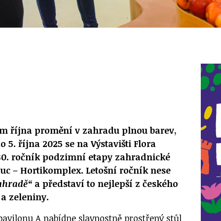
m října promění v zahradu plnou barev,
o 5. října 2025 se na Výstavišti Flora
 30. ročník podzimní etapy zahradnické
uc – Hortikomplex. Letošní ročník nese
ahradě“
a představí to nejlepší z českého
 a zeleniny.
pavilonu A nabídne slavnostně prostřený stůl