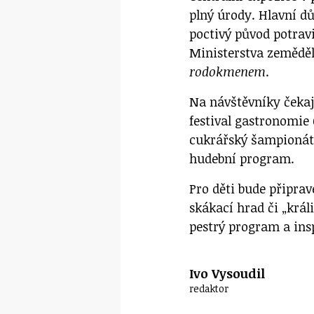
plný úrody. Hlavní dů
poctivý původ potravi
Ministerstva zeměděl
rodokmenem
.
Na návštěvníky čekají
festival gastronomi
cukrářský šampionát.
hudební program.
Pro děti bude připra
skákací hrad či „králi
pestrý program a insp
Ivo Vysoudil
redaktor