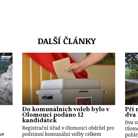
DALŠÍ ČLÁNKY
Do komunálních voleb bylo v
Při 
Olomouci podáno 12
dva 
kandidátek
Dva v
Registrační úřad v Olomouci obdržel pro
Olomo
ve
podzimní komunální volby celkem
požár