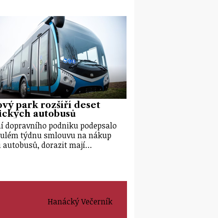
vý park rozšíří deset
ických autobusů
í dopravního podniku podepsalo
ulém týdnu smlouvu na nákup
i autobusů, dorazit mají…
Hanácký Večerník