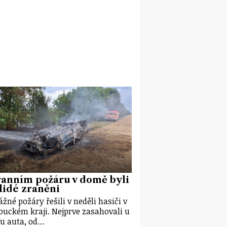
ranním požáru v domě byli
lidé zraněni
ážné požáry řešili v neděli hasiči v
uckém kraji. Nejprve zasahovali u
u auta, od…