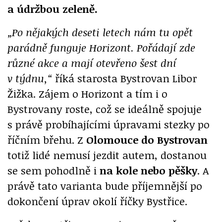
a údržbou zeleně.
„Po nějakých deseti letech nám tu opět
parádně funguje Horizont. Pořádají zde
různé akce a mají otevřeno šest dní
v týdnu,“
říká starosta Bystrovan Libor
Žižka. Zájem o Horizont a tím i o
Bystrovany roste, což se ideálně spojuje
s právě probíhajícími úpravami stezky po
říčním břehu. Z
Olomouce do Bystrovan
totiž lidé nemusí jezdit autem, dostanou
se sem pohodlně i
na kole nebo pěšky
. A
právě tato varianta bude příjemnější po
dokončení úprav okolí říčky Bystřice.