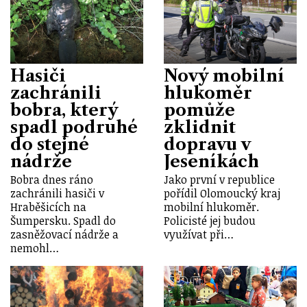
Hasiči
Nový mobilní
zachránili
hlukoměr
bobra, který
pomůže
spadl podruhé
zklidnit
do stejné
dopravu v
nádrže
Jeseníkách
Bobra dnes ráno
Jako první v republice
zachránili hasiči v
pořídil Olomoucký kraj
Hraběšicích na
mobilní hlukoměr.
Šumpersku. Spadl do
Policisté jej budou
zasněžovací nádrže a
využívat při…
nemohl…