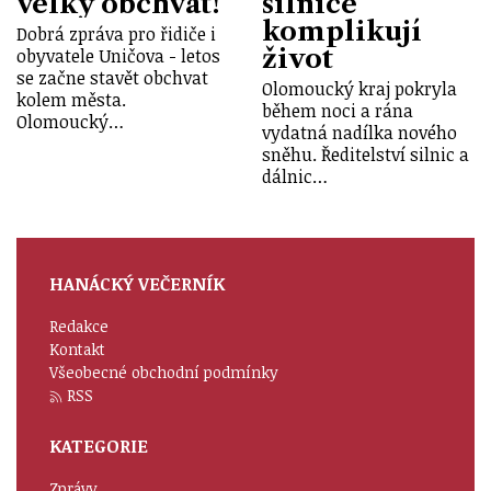
velký obchvat!
silnice
komplikují
Dobrá zpráva pro řidiče i
život
obyvatele Uničova - letos
se začne stavět obchvat
Olomoucký kraj pokryla
kolem města.
během noci a rána
Olomoucký…
vydatná nadílka nového
sněhu. Ředitelství silnic a
dálnic…
HANÁCKÝ VEČERNÍK
Redakce
Kontakt
Všeobecné obchodní podmínky
RSS
KATEGORIE
Zprávy