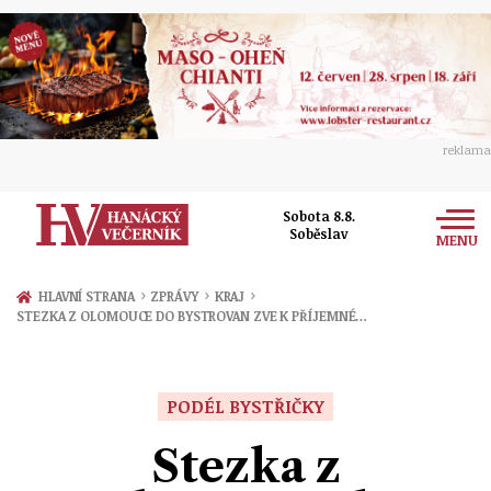
reklama
Sobota 8.8.
Soběslav
MENU
Zprávy
›
›
›
HLAVNÍ STRANA
ZPRÁVY
KRAJ
STEZKA Z OLOMOUCE DO BYSTROVAN ZVE K PŘÍJEMNÉ…
Rozhovory
Olomouc
Kultura
Politika
Prostějov
PODÉL BYSTŘIČKY
Společnost
Hudba
Ekonomika
Stezka z
Přerov
Sport
Ženy