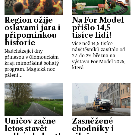
Region ožije
Na For Model
oslavami jara i
přišlo 14,5
připomínkou
tisíce lidí!
historie
Více než 14,5 tisíce
návštěvníků zavítalo od
Nadcházející dny
27. do 29. března na
přinesou v Olomouckém
výstavu For Model 2026,
kraji mimořádně bohatý
která…
program. Magická noc
pálení…
Uničov začne
Zasněžené
letos stavět
chodníky i