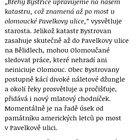
„Břehy Bystřice upravujeme na našem
katastru, což znamená až po most u
olomoucké Pavelkovy ulice,“
vysvětluje
starosta. Jelikož katastr Bystrovan
zasahuje skutečně až do Pavelkovy ulice
na Bělidlech, mohou Olomoučané
sledovat práce, které nehradí ani
neiniciuje Olomouc. Obec Bystrovany
postupně kácí divoké náletové džungle
a okolí řeky prosvětluje a pročišťuje,
přidává i nový mlatový chodníček.
Momentálně je na řadě úsek od
památníku amerických letců po most
v Pavelkově ulici.