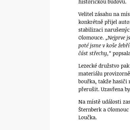
historickou budovu.
Velitel zásahu na mís
konkrétně přijel aut
stabilizaci narušenýc
Olomouce.
„Nejprve j
poté jsme v koše žeb
část střechy,“
popsala
Lezecké družstvo pak
materiálu provizorně 
bouřka, takže hasiči
přerušit. Uzavřena by
Na místě události zas
Šternberk a Olomouc 
Loučka.