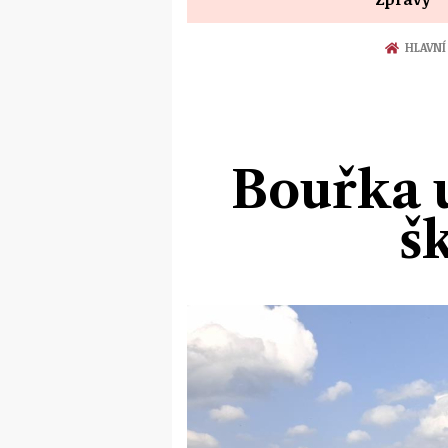
HLAVNÍ
Bouřka u
š