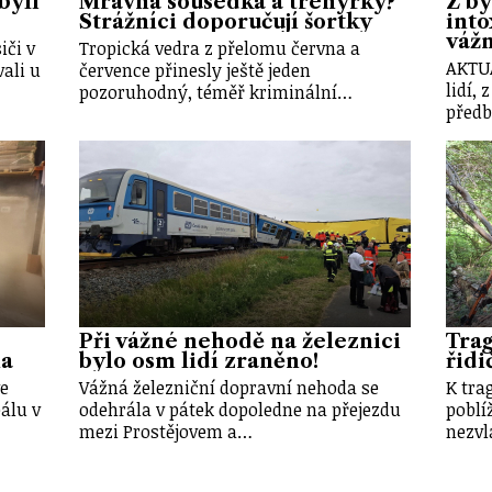
byli
Mravná sousedka a trenýrky?
Z bý
Strážníci doporučují šortky
into
váž
iči v
Tropická vedra z přelomu června a
AKTU
ali u
července přinesly ještě jeden
lidí, 
pozoruhodný, téměř kriminální…
předb
Při vážné nehodě na železnici
Trag
na
bylo osm lidí zraněno!
řidi
ve
Vážná železniční dopravní nehoda se
K tra
álu v
odehrála v pátek dopoledne na přejezdu
poblí
mezi Prostějovem a…
nezvl