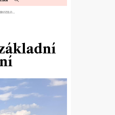
 HROZILO…
 základní
ní