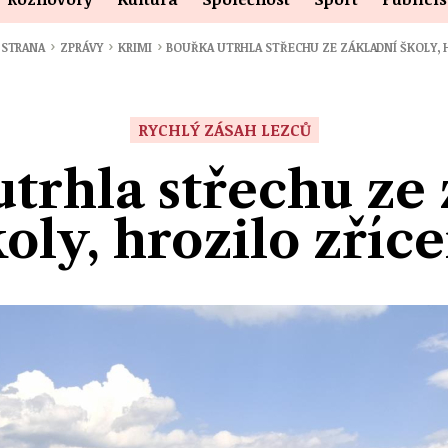
›
›
›
 STRANA
ZPRÁVY
KRIMI
BOUŘKA UTRHLA STŘECHU ZE ZÁKLADNÍ ŠKOLY,
RYCHLÝ ZÁSAH LEZCŮ
trhla střechu ze
koly, hrozilo zříce