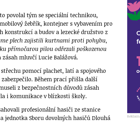
to povolal tým se speciální technikou,
omobilový žebřík, kontejner s vybavením pro
h konstrukcí a budov a lezecké družstvo z
sme plech zajistili kurtnami proti pohybu,
říku přímočarou pilou odřezali poškozenou
 zásah mluvčí Lucie Balážová.
 střechu pomocí plachet, latí a spojového
zabezpečilo. Během prací přišla další
 museli z bezpečnostních důvodů zásah
la i komunikace v blízkosti školy.
ahovali profesionální hasiči ze stanice
Reklam
a jednotka Sboru dovolných hasičů Dlouhá