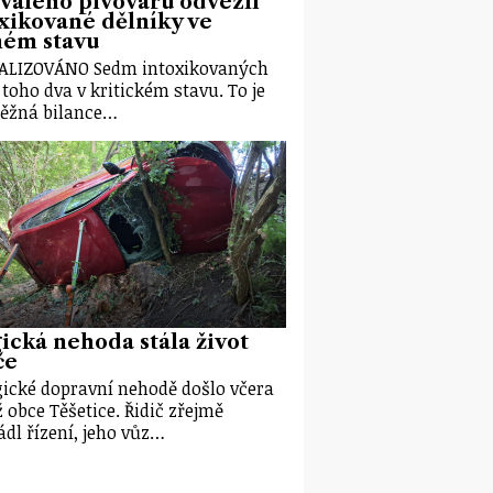
valého pivovaru odvezli
xikované dělníky ve
ném stavu
ALIZOVÁNO Sedm intoxikovaných
z toho dva v kritickém stavu. To je
ěžná bilance…
ická nehoda stála život
če
gické dopravní nehodě došlo včera
ž obce Těšetice. Řidič zřejmě
ádl řízení, jeho vůz…