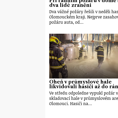
Při ranním požáru v domě 
dva lidé zraněni
Dva vážné požáry řešili v neděli has
Olomouckém kraji. Nejprve zasahov
požáru auta, od…
Oheň v průmyslové hale
likvidovali hasiči až do rá
Ve středu odpoledne vypukl požár 
skladovací hale v průmyslovém are
Olomouci. Hasiči na…