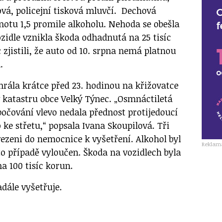
ová, policejní tisková mluvčí. Dechová
otu 1,5 promile alkoholu. Nehoda se obešla
ozidle vznikla škoda odhadnutá na 25 tisíc
 zjistili, že auto od 10. srpna nemá platnou
.
rála krátce před 23. hodinou na křižovatce
3 v katastru obce Velký Týnec. „Osmnáctiletá
bočování vlevo nedala přednost protijedoucí
 ke střetu,“ popsala Ivana Skoupilová. Tři
vezeni do nemocnice k vyšetření. Alkohol byl
Reklam
to případě vyloučen. Škoda na vozidlech byla
a 100 tisíc korun.
dále vyšetřuje.