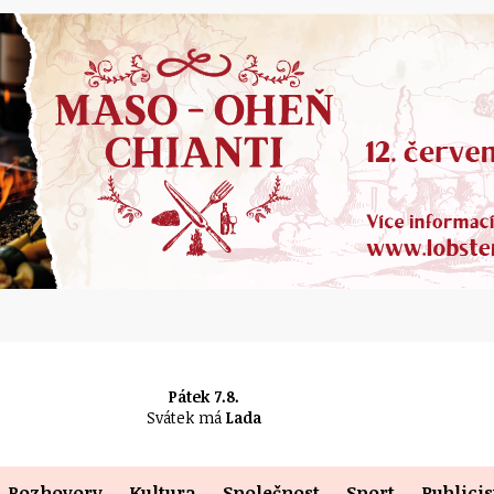
Pátek 7.8.
Svátek má
Lada
Rozhovory
Kultura
Společnost
Sport
Publicis