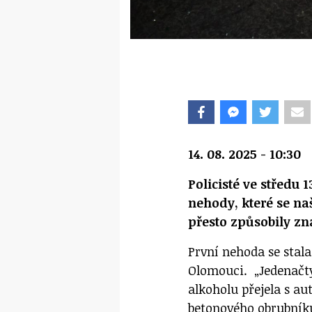
14. 08. 2025 - 10:30
Policisté ve středu 
nehody, které se naš
přesto způsobily z
První nehoda se stala
Olomouci. „Jedenačty
alkoholu přejela s a
betonového obrubníku