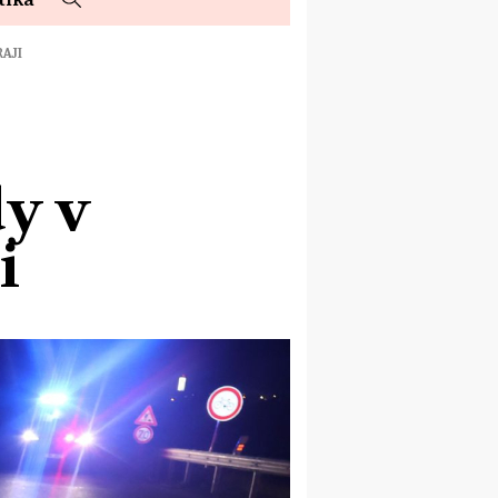
AJI
y v
i