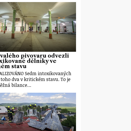
valého pivovaru odvezli
xikované dělníky ve
ném stavu
ALIZOVÁNO Sedm intoxikovaných
z toho dva v kritickém stavu. To je
ěžná bilance…