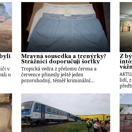
byli
Mravná sousedka a trenýrky?
Z bý
Strážníci doporučují šortky
into
váž
iči v
Tropická vedra z přelomu června a
AKTU
ali u
července přinesly ještě jeden
lidí, 
pozoruhodný, téměř kriminální…
předb