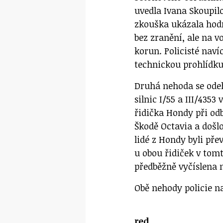
uvedla Ivana Skoupil
zkouška ukázala hodn
bez zranění, ale na v
korun. Policisté navíc
technickou prohlídku
Druhá nehoda se odeh
silnic I/55 a III/435
řidička Hondy při od
Škodě Octavia a došlo
lidé z Hondy byli pře
u obou řidiček v tom
předběžně vyčíslena n
Obě nehody policie na
red