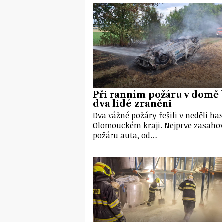
Při ranním požáru v domě 
dva lidé zraněni
Dva vážné požáry řešili v neděli has
Olomouckém kraji. Nejprve zasahov
požáru auta, od…