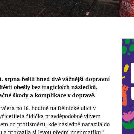
13. srpna řešili hned dvě vážnější dopravní
těstí obešly bez tragických následků,
načné škody a komplikace v dopravě.
 včera po 16. hodině na Dělnické ulici v
řicetiletá řidička pravděpodobně vlivem
utem do protisměru, kde následně narazila do
 a prorazila si levou přední pneumatiku,“