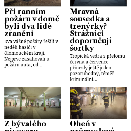
Při ranním
Mravná
požáru v domě
sousedka a
byli dva lidé
trenýrky?
zraněni
Strážníci
doporučují
Dva vážné požáry řešili v
šortky
neděli hasiči v
Olomouckém kraji.
Tropická vedra z přelomu
Nejprve zasahovali u
června a července
požáru auta, od…
přinesly ještě jeden
pozoruhodný, téměř
kriminální…
Z bývalého
Oheň v