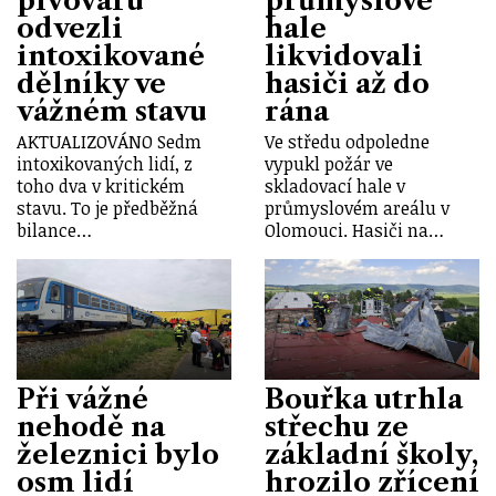
pivovaru
průmyslové
odvezli
hale
intoxikované
likvidovali
dělníky ve
hasiči až do
vážném stavu
rána
AKTUALIZOVÁNO Sedm
Ve středu odpoledne
intoxikovaných lidí, z
vypukl požár ve
toho dva v kritickém
skladovací hale v
stavu. To je předběžná
průmyslovém areálu v
bilance…
Olomouci. Hasiči na…
Při vážné
Bouřka utrhla
nehodě na
střechu ze
železnici bylo
základní školy,
osm lidí
hrozilo zřícení