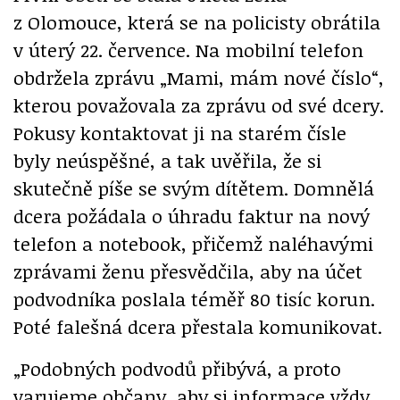
z Olomouce, která se na policisty obrátila
v úterý 22. července. Na mobilní telefon
obdržela zprávu „Mami, mám nové číslo“,
kterou považovala za zprávu od své dcery.
Pokusy kontaktovat ji na starém čísle
byly neúspěšné, a tak uvěřila, že si
skutečně píše se svým dítětem. Domnělá
dcera požádala o úhradu faktur na nový
telefon a notebook, přičemž naléhavými
zprávami ženu přesvědčila, aby na účet
podvodníka poslala téměř 80 tisíc korun.
Poté falešná dcera přestala komunikovat.
„Podobných podvodů přibývá, a proto
varujeme občany, aby si informace vždy