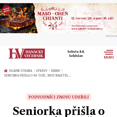
reklama
Sobota 8.8.
Soběslav
MENU
Zprávy
›
›
›
HLAVNÍ STRANA
ZPRÁVY
KRIMI
SENIORKA PŘIŠLA O 80 TISÍC, MUŽ NALETĚL…
Rozhovory
Olomouc
Kultura
Politika
Prostějov
PODVODNÍCI ZNOVU UDEŘILI
Společnost
Hudba
Ekonomika
Seniorka přišla o
Přerov
Sport
Ženy