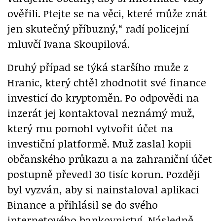
ověřili. Ptejte se na věci, které může znát
jen skutečný příbuzný,“ radí policejní
mluvčí Ivana Skoupilová.
Druhý případ se týká staršího muže z
Hranic, který chtěl zhodnotit své finance
investicí do kryptoměn. Po odpovědi na
inzerát jej kontaktoval neznámý muž,
který mu pomohl vytvořit účet na
investiční platformě. Muž zaslal kopii
občanského průkazu a na zahraniční účet
postupně převedl 30 tisíc korun. Později
byl vyzván, aby si nainstaloval aplikaci
Binance a přihlásil se do svého
internetového bankovnictví. Následně