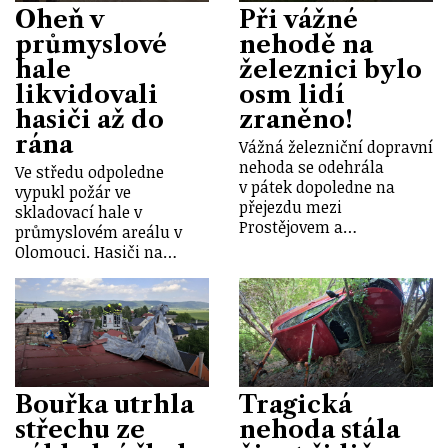
Oheň v
Při vážné
průmyslové
nehodě na
hale
železnici bylo
likvidovali
osm lidí
hasiči až do
zraněno!
rána
Vážná železniční dopravní
nehoda se odehrála
Ve středu odpoledne
v pátek dopoledne na
vypukl požár ve
přejezdu mezi
skladovací hale v
Prostějovem a…
průmyslovém areálu v
Olomouci. Hasiči na…
Bouřka utrhla
Tragická
střechu ze
nehoda stála