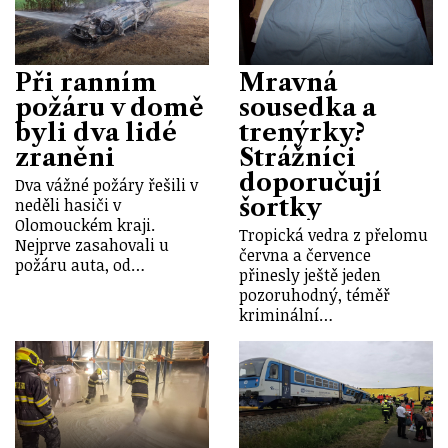
Při ranním
Mravná
požáru v domě
sousedka a
byli dva lidé
trenýrky?
zraněni
Strážníci
doporučují
Dva vážné požáry řešili v
šortky
neděli hasiči v
Olomouckém kraji.
Tropická vedra z přelomu
Nejprve zasahovali u
června a července
požáru auta, od…
přinesly ještě jeden
pozoruhodný, téměř
kriminální…