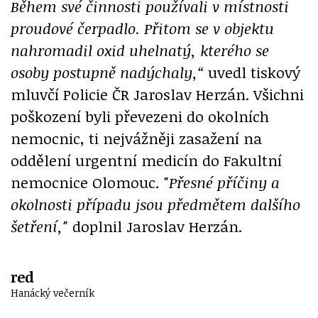
Během své činnosti používali v místnosti
proudové čerpadlo. Přitom se v objektu
nahromadil oxid uhelnatý, kterého se
osoby postupně nadýchaly,“
uvedl tiskový
mluvčí Policie ČR Jaroslav Herzán. Všichni
poškození byli převezeni do okolních
nemocnic, ti nejvážněji zasažení na
oddělení urgentní medicín do Fakultní
nemocnice Olomouc.
"Přesné příčiny a
okolnosti případu jsou předmětem dalšího
šetření,"
doplnil Jaroslav Herzán.
red
Hanácký večerník