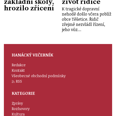
základní školy,
život řidiče
hrozilo zřícení
K tragické dopravní
nehodě došlo včera poblíž
obce Těšetice. Řidič
zřejmě nezvládl řízení,
jeho vůz…
HANÁCKÝ VEČERNÍK
Redakce
Kontakt
Všeobecné obchodní podmínky
RSS
KATEGORIE
Zprávy
Rozhovory
Kultura