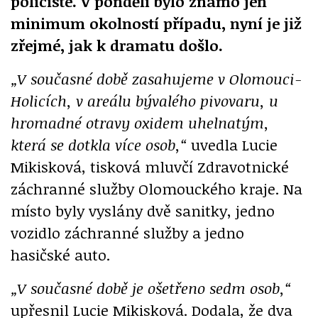
policisté. V pondělí bylo známo jen
minimum okolností případu, nyní je již
zřejmé, jak k dramatu došlo.
„V současné době zasahujeme v Olomouci-
Holicích, v areálu bývalého pivovaru, u
hromadné otravy oxidem uhelnatým,
která se dotkla více osob,“
uvedla Lucie
Mikisková, tisková mluvčí Zdravotnické
záchranné služby Olomouckého kraje. Na
místo byly vyslány dvě sanitky, jedno
vozidlo záchranné služby a jedno
hasičské auto.
„V současné době je ošetřeno sedm osob,“
upřesnil Lucie Mikisková. Dodala, že dva