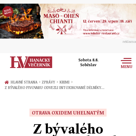
reklama
Sobota 8.8.
Soběslav
MENU
Zprávy
›
›
›
HLAVNÍ STRANA
ZPRÁVY
KRIMI
Z BÝVALÉHO PIVOVARU ODVEZLI INTOXIKOVANÉ DĚLNÍKY…
Rozhovory
Olomouc
Kultura
Politika
Prostějov
OTRAVA OXIDEM UHELNATÝM
Společnost
Hudba
Ekonomika
Z bývalého
Přerov
Sport
Ženy