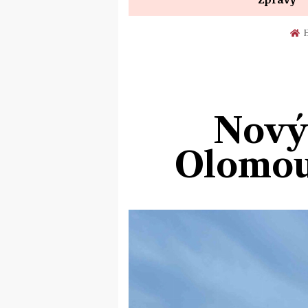
H
Nový
Olomou