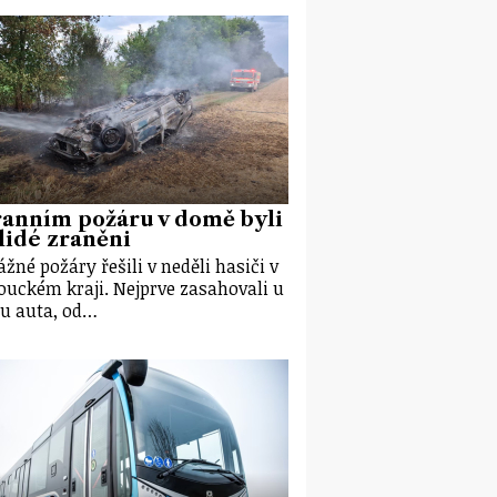
ranním požáru v domě byli
lidé zraněni
ážné požáry řešili v neděli hasiči v
uckém kraji. Nejprve zasahovali u
u auta, od…