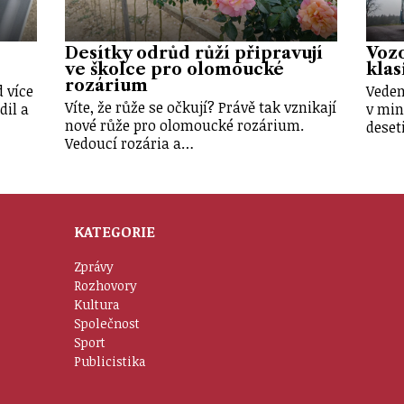
Desítky odrůd růží připravují
Vozo
ve školce pro olomoucké
klas
rozárium
 více
Veden
Víte, že růže se očkují? Právě tak vznikají
dil a
v min
nové růže pro olomoucké rozárium.
deset
Vedoucí rozária a…
KATEGORIE
Zprávy
Rozhovory
Kultura
Společnost
Sport
Publicistika