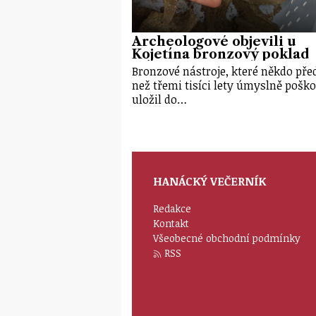
Archeologové objevili u
Kojetína bronzový poklad
Bronzové nástroje, které někdo před
než třemi tisíci lety úmyslně poško
uložil do…
HANÁCKÝ VEČERNÍK
Redakce
Kontakt
Všeobecné obchodní podmínky
RSS