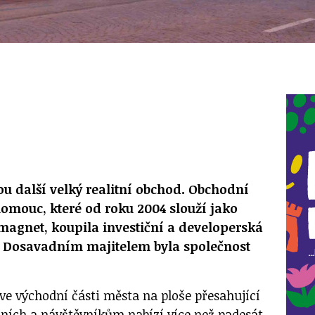
 další velký realitní obchod. Obchodní
omouc, které od roku 2004 slouží jako
magnet, koupila investiční a developerská
 Dosavadním majitelem byla společnost
ve východní části města na ploše přesahující
ečních a návštěvníkům nabízí více než padesát