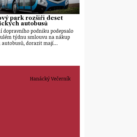
vý park rozšíří deset
ických autobusů
í dopravního podniku podepsalo
ulém týdnu smlouvu na nákup
i autobusů, dorazit mají…
Hanácký Večerník