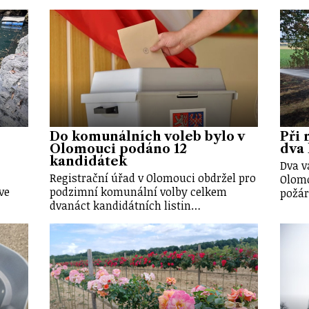
Do komunálních voleb bylo v
Při 
Olomouci podáno 12
dva 
kandidátek
Dva v
Registrační úřad v Olomouci obdržel pro
Olomo
ve
podzimní komunální volby celkem
požár
dvanáct kandidátních listin…