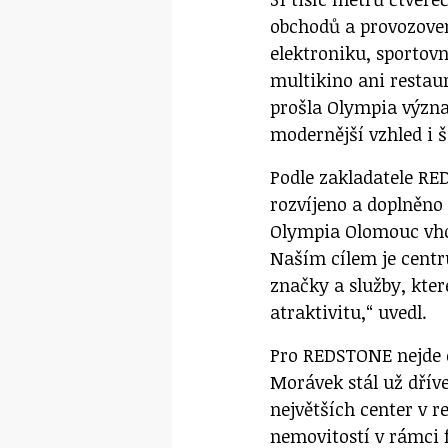
obchodů a provozove
elektroniku, sportov
multikino ani restaur
prošla Olympia význa
modernější vzhled i š
Podle zakladatele R
rozvíjeno a doplněno
Olympia Olomouc vhodn
Naším cílem je centr
značky a služby, kte
atraktivitu,“ uvedl.
Pro REDSTONE nejde o
Morávek stál už dřív
největších center v r
nemovitostí v rámci 