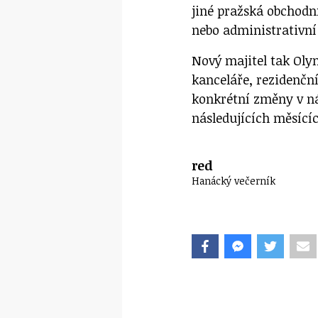
jiné pražská obchodn
nebo administrativní
Nový majitel tak Olym
kanceláře, rezidenčn
konkrétní změny v ná
následujících měsící
red
Hanácký večerník