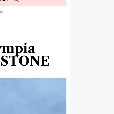
NA…
ympia
EDSTONE