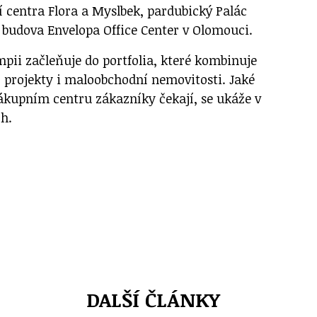
í centra Flora a Myslbek, pardubický Palác
 budova Envelopa Office Center v Olomouci.
pii začleňuje do portfolia, které kombinuje
í projekty i maloobchodní nemovitosti. Jaké
kupním centru zákazníky čekají, se ukáže v
ch.
DALŠÍ ČLÁNKY