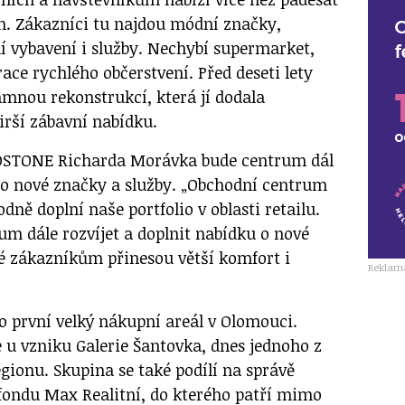
n. Zákazníci tu najdou módní značky,
ní vybavení i služby. Nechybí supermarket,
ace rychlého občerstvení. Před deseti lety
mnou rekonstrukcí, která jí dodala
irší zábavní nabídku.
EDSTONE Richarda Morávka bude centrum dál
 o nové značky a služby. „Obchodní centrum
ě doplní naše portfolio v oblasti retailu.
um dále rozvíjet a doplnit nabídku o nové
ré zákazníkům přinesou větší komfort i
Reklam
 první velký nákupní areál v Olomouci.
e u vzniku Galerie Šantovka, dnes jednoho z
egionu. Skupina se také podílí na správě
fondu Max Realitní, do kterého patří mimo