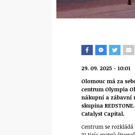
29. 09. 2025 - 10:01
Olomouc má za sebou
centrum Olympia Ol
nákupní a zábavní 
skupina REDSTONE.
Catalyst Capital.
Centrum se rozkládá 
31 tisíc metrů čtver