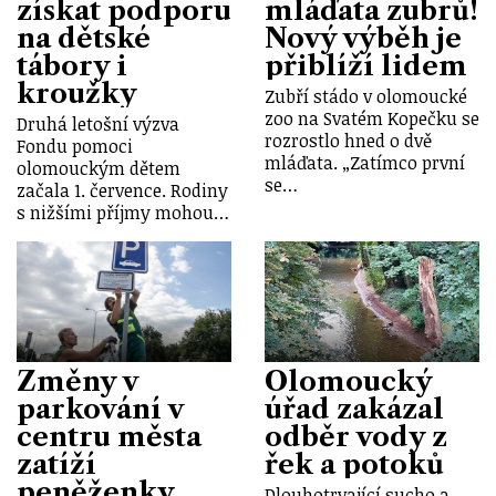
získat podporu
mláďata zubrů!
na dětské
Nový výběh je
tábory i
přiblíží lidem
kroužky
Zubří stádo v olomoucké
zoo na Svatém Kopečku se
Druhá letošní výzva
rozrostlo hned o dvě
Fondu pomoci
mláďata. „Zatímco první
olomouckým dětem
se…
začala 1. července. Rodiny
s nižšími příjmy mohou…
Změny v
Olomoucký
parkování v
úřad zakázal
centru města
odběr vody z
zatíží
řek a potoků
peněženky
Dlouhotrvající sucho a