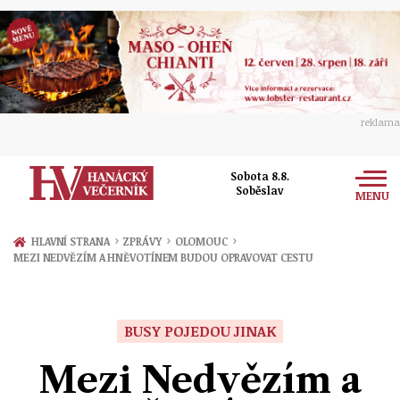
reklama
Sobota 8.8.
Soběslav
MENU
Zprávy
›
›
›
HLAVNÍ STRANA
ZPRÁVY
OLOMOUC
MEZI NEDVĚZÍM A HNĚVOTÍNEM BUDOU OPRAVOVAT CESTU
Rozhovory
Olomouc
Kultura
Politika
Prostějov
BUSY POJEDOU JINAK
Společnost
Hudba
Ekonomika
Mezi Nedvězím a
Přerov
Sport
Ženy