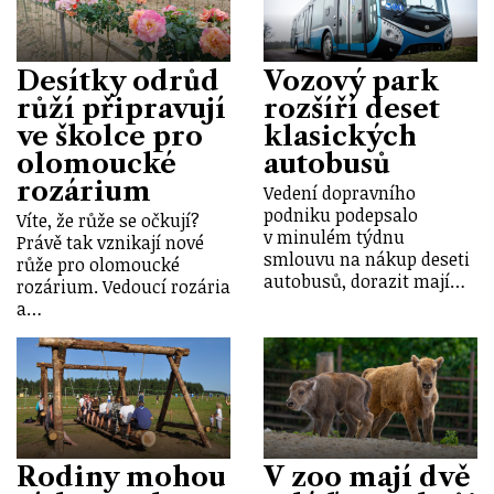
Desítky odrůd
Vozový park
růží připravují
rozšíří deset
ve školce pro
klasických
olomoucké
autobusů
rozárium
Vedení dopravního
podniku podepsalo
Víte, že růže se očkují?
v minulém týdnu
Právě tak vznikají nové
smlouvu na nákup deseti
růže pro olomoucké
autobusů, dorazit mají…
rozárium. Vedoucí rozária
a…
Rodiny mohou
V zoo mají dvě