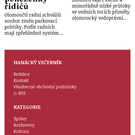
řidičů
mimořádně nízké průtoky
ve vodních tocích přiměly
Olomoučtí radní schválili
olomoucký vodoprávní…
soubor změn parkovací
politiky. Podle radních
mají zpřehlednit systém…
HANÁCKÝ VEČERNÍK
Redakce
Kontakt
Všeobecné obchodní podmínky
RSS
KATEGORIE
Zprávy
Rozhovory
Kultura