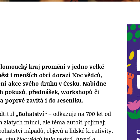
 Olomoucký kraj promění v jedno velké
měst i menších obcí dorazí Noc vědců,
ční akce svého druhu v Česku. Nabídne
ch pokusů, přednášek, workshopů či
a poprvé zavítá i do Jeseníku.
dtitul
„Bohatství“
– odkazuje na 700 let od
h zlatých mincí, ale téma autoři pojímají
ohatství nápadů, objevů a lidské kreativity.
e, aby Noc vědců byla pestrá, hravá a