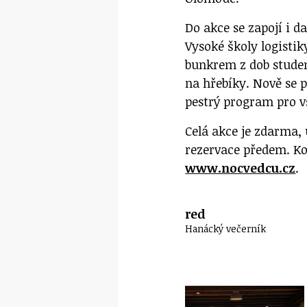
Do akce se zapojí i d
Vysoké školy logistik
bunkrem z dob studen
na hřebíky. Nově se 
pestrý program pro 
Celá akce je zdarma,
rezervace předem. K
www.nocvedcu.cz
.
red
Hanácký večerník