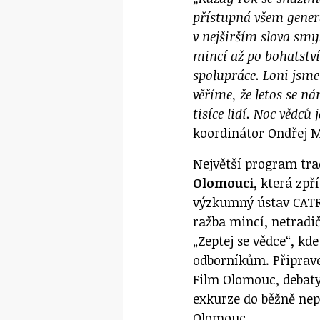
přístupná všem genera
v nejširším slova smy
mincí až po bohatství
spolupráce. Loni jsme 
věříme, že letos se n
tisíce lidí. Noc vědců
koordinátor Ondřej M
Největší program tr
Olomouci
, která zpř
výzkumný ústav CATRI
ražba mincí, netradič
„Zeptej se vědce“, kd
odborníkům. Připrave
Film Olomouc, debaty 
exkurze do běžně nep
Olomouc.