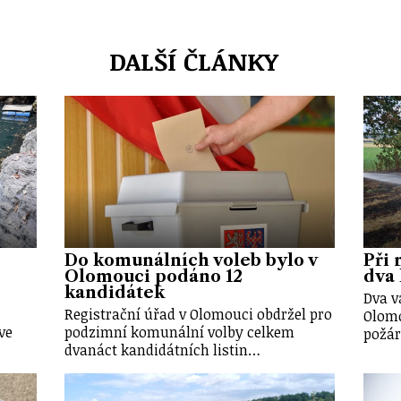
DALŠÍ ČLÁNKY
Do komunálních voleb bylo v
Při 
Olomouci podáno 12
dva 
kandidátek
Dva v
Registrační úřad v Olomouci obdržel pro
Olomo
ve
podzimní komunální volby celkem
požár
dvanáct kandidátních listin…