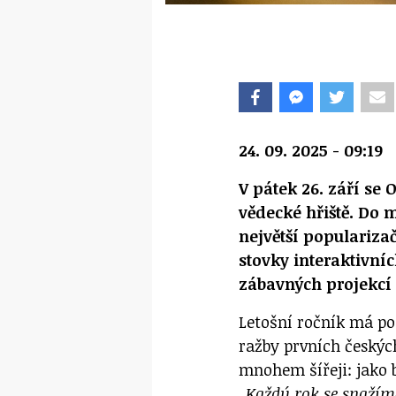
24. 09. 2025 - 09:19
V pátek 26. září se
vědecké hřiště. Do 
největší populariza
stovky interaktivní
zábavných projekcí 
Letošní ročník má po
ražby prvních českýc
mnohem šířeji: jako b
„Každý rok se snažím