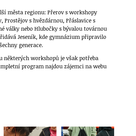
alší města regionu: Přerov s workshopy
y, Prostějov s hvězdárnou, Přáslavice s
é války nebo Hlubočky s bývalou továrnou
přidává Jeseník, kde gymnázium připravilo
všechny generace.
 u některých workshopů je však potřeba
ompletní program najdou zájemci na webu