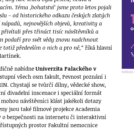
cím. Téma ‚bohatství‘ jsme proto letos pojali
slu – od historického odkazu českých zlatých
 nápadů, nejnovějších objevů, kreativity a
přivítali přes třináct tisíc návštěvníků a
ám podaří pro svět vědy znovu nadchnout
 je totiž především o nich a pro ně,“
říká hlavní
artínek.
adičně nabídne
Univerzita Palackého v
Reklam
ístupní všech osm fakult, Pevnost poznání i
N. Chystají se tvůrčí dílny, vědecké show,
ní divadelní inscenace i speciální formát
e mohou návštěvníci klást jakékoli dotazy
ny jsou také filmové projekce Academia
o bezpečnosti na internetu či interaktivní
řístupných prostor Fakultní nemocnice