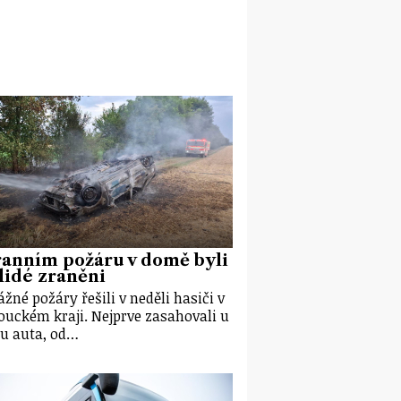
ranním požáru v domě byli
lidé zraněni
ážné požáry řešili v neděli hasiči v
uckém kraji. Nejprve zasahovali u
u auta, od…