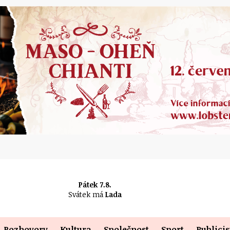
Pátek 7.8.
Svátek má
Lada
Rozhovory
Kultura
Společnost
Sport
Publicis