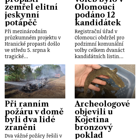
zemřel elitní
Olomouci
jeskynní
podáno 12
potápěč
kandidátek
Při mezinárodním
Registrační úřad v
průzkumném projektu v
Olomouci obdržel pro
Hranické propasti došlo
podzimní komunální
ve středu 5. srpna k
volby celkem dvanáct
tragické…
kandidátních listin…
Při ranním
Archeologové
požáru v domě
objevili u
byli dva lidé
Kojetína
zraněni
bronzový
poklad
Dva vážné požáry řešili v