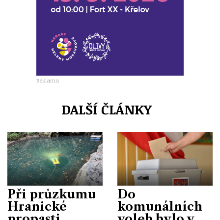
Reklama
DALŠÍ ČLÁNKY
Při průzkumu
Do
Hranické
komunálních
propasti
voleb bylo v