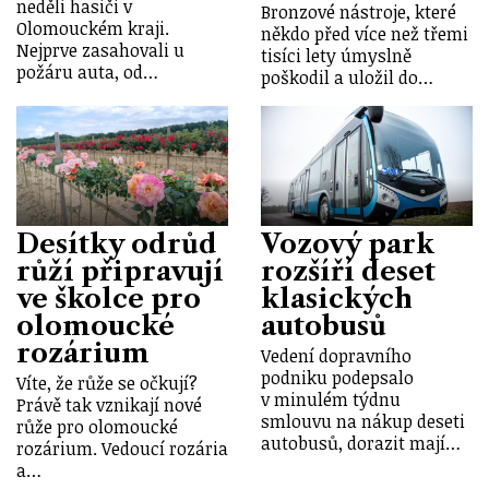
neděli hasiči v
Bronzové nástroje, které
Olomouckém kraji.
někdo před více než třemi
Nejprve zasahovali u
tisíci lety úmyslně
požáru auta, od…
poškodil a uložil do…
Desítky odrůd
Vozový park
růží připravují
rozšíří deset
ve školce pro
klasických
olomoucké
autobusů
rozárium
Vedení dopravního
podniku podepsalo
Víte, že růže se očkují?
v minulém týdnu
Právě tak vznikají nové
smlouvu na nákup deseti
růže pro olomoucké
autobusů, dorazit mají…
rozárium. Vedoucí rozária
a…