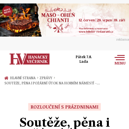
reklama
Pátek 7.8.
Lada
MENU
Zprávy
›
›
HLAVNÍ STRANA
ZPRÁVY
SOUTĚŽE, PĚNA I POŽÁRNÍ ÚTOK NA HORNÍM NÁMĚSTÍ -…
Rozhovory
Olomouc
Kultura
Politika
Prostějov
ROZLOUČENÍ S PRÁZDNINAMI
Společnost
Hudba
Ekonomika
Soutěže, pěna i
Přerov
Sport
Ženy