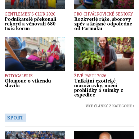
GENTLEMEN’S CLUB 2026
PRO CHVÁLKOVICKÉ SENIORY
Podnikatelé překonali
Rozkvetlé růže, sborový
rekord a věnovali 680
zpěv a krásné odpoledne
tisíc korun
od Farmaku
FOTOGALERIE
ŽIVÉ PASTI 2026
Olomouc o víkendu
Unikátní exotické
slavila
masožravky, noční
prohlídky a snímky z
expedice
VÍCE ČLÁNKŮ Z KATEGORIE ›
SPORT