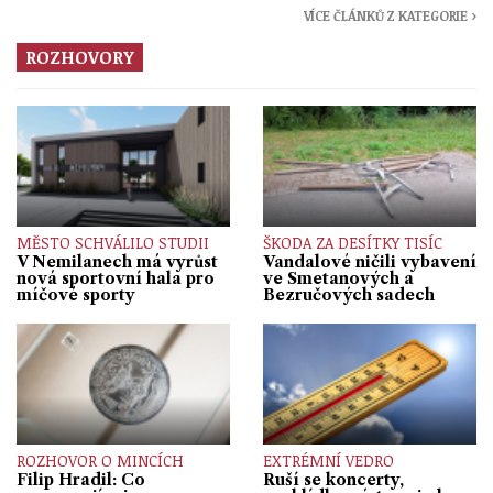
VÍCE ČLÁNKŮ Z KATEGORIE ›
ROZHOVORY
MĚSTO SCHVÁLILO STUDII
ŠKODA ZA DESÍTKY TISÍC
V Nemilanech má vyrůst
Vandalové ničili vybavení
nová sportovní hala pro
ve Smetanových a
míčové sporty
Bezručových sadech
ROZHOVOR O MINCÍCH
EXTRÉMNÍ VEDRO
Filip Hradil: Co
Ruší se koncerty,