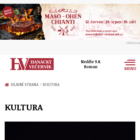
reklama
Neděle 9.8.
Roman
MENU
Zprávy
›
HLAVNÍ STRANA
KULTURA
Rozhovory
Olomouc
KULTURA
Kultura
Politika
Prostějov
Společnost
Hudba
Ekonomika
Přerov
Sport
Ženy