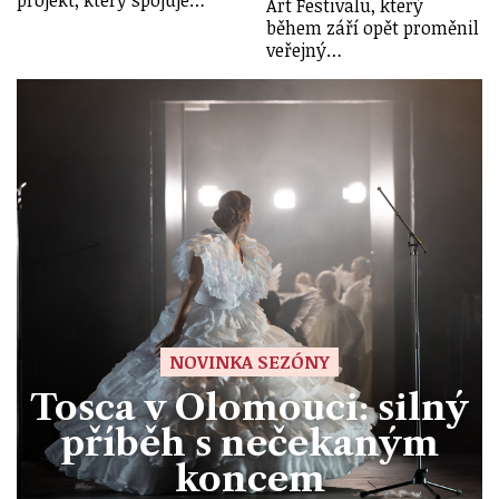
projekt, který spojuje…
Art Festivalu, který
během září opět proměnil
veřejný…
NOVINKA SEZÓNY
Tosca v Olomouci: silný
příběh s nečekaným
koncem