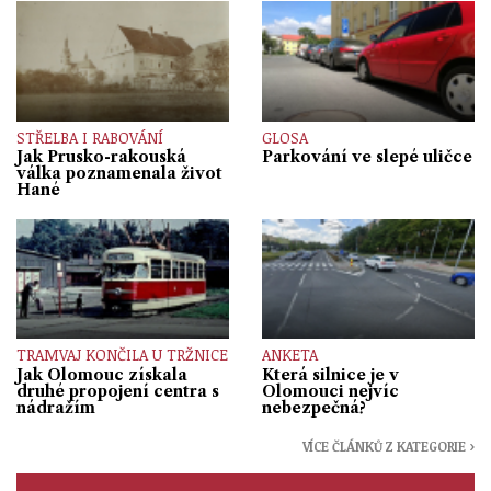
STŘELBA I RABOVÁNÍ
GLOSA
Jak Prusko-rakouská
Parkování ve slepé uličce
válka poznamenala život
Hané
TRAMVAJ KONČILA U TRŽNICE
ANKETA
Jak Olomouc získala
Která silnice je v
druhé propojení centra s
Olomouci nejvíc
nádražím
nebezpečná?
VÍCE ČLÁNKŮ Z KATEGORIE ›