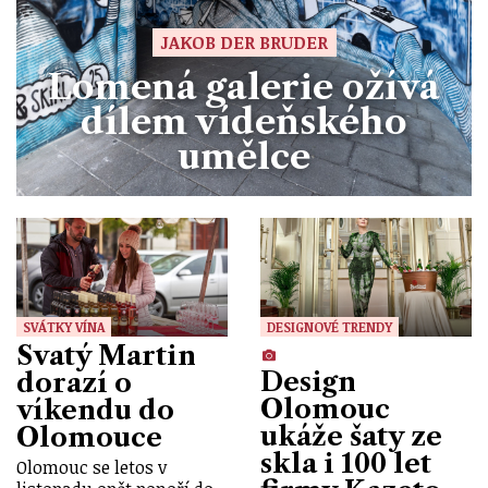
JAKOB DER BRUDER
Lomená galerie ožívá
dílem vídeňského
umělce
SVÁTKY VÍNA
DESIGNOVÉ TRENDY
Svatý Martin
Design
dorazí o
Olomouc
víkendu do
ukáže šaty ze
Olomouce
skla i 100 let
Olomouc se letos v