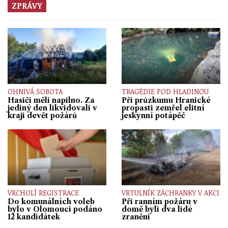
ZPRÁVY
OHNIVÁ SOBOTA
TRAGÉDIE POD HLADINOU
Hasiči měli napilno. Za
Při průzkumu Hranické
jediný den likvidovali v
propasti zemřel elitní
kraji devět požárů
jeskynní potápěč
VRCHOLÍ REGISTRACE
VRTULNÍK ZÁCHRANKY V AKCI
Do komunálních voleb
Při ranním požáru v
bylo v Olomouci podáno
domě byli dva lidé
12 kandidátek
zraněni