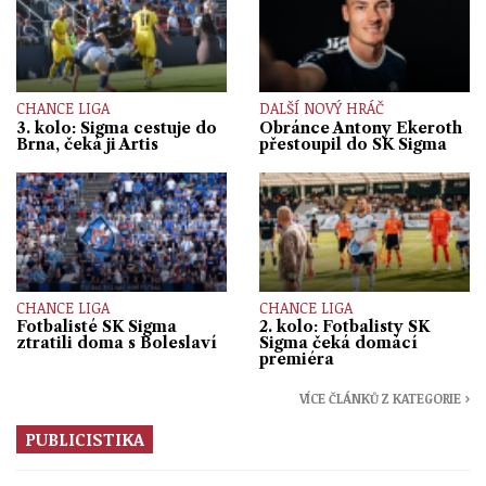
CHANCE LIGA
DALŠÍ NOVÝ HRÁČ
3. kolo: Sigma cestuje do
Obránce Antony Ekeroth
Brna, čeká ji Artis
přestoupil do SK Sigma
CHANCE LIGA
CHANCE LIGA
Fotbalisté SK Sigma
2. kolo: Fotbalisty SK
ztratili doma s Boleslaví
Sigma čeká domácí
premiéra
VÍCE ČLÁNKŮ Z KATEGORIE ›
PUBLICISTIKA