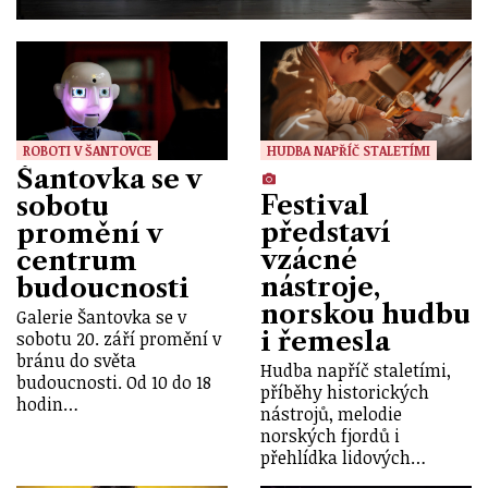
ROBOTI V ŠANTOVCE
HUDBA NAPŘÍČ STALETÍMI
Šantovka se v
Festival
sobotu
představí
promění v
vzácné
centrum
nástroje,
budoucnosti
norskou hudbu
Galerie Šantovka se v
i řemesla
sobotu 20. září promění v
bránu do světa
Hudba napříč staletími,
budoucnosti. Od 10 do 18
příběhy historických
hodin…
nástrojů, melodie
norských fjordů i
přehlídka lidových…