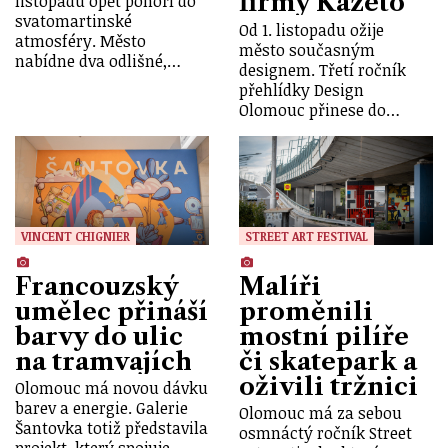
firmy Kazeto
listopadu opět ponoří do
svatomartinské
Od 1. listopadu ožije
atmosféry. Město
město současným
nabídne dva odlišné,…
designem. Třetí ročník
přehlídky Design
Olomouc přinese do…
VINCENT CHIGNIER
STREET ART FESTIVAL
Francouzský
Malíři
umělec přináší
proměnili
barvy do ulic
mostní pilíře
na tramvajích
či skatepark a
oživili tržnici
Olomouc má novou dávku
barev a energie. Galerie
Olomouc má za sebou
Šantovka totiž představila
osmnáctý ročník Street