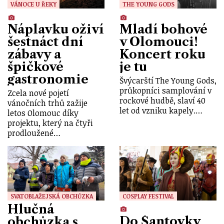
VÁNOCE U ŘEKY
THE YOUNG GODS
Náplavku oživí
Mladí bohové
šestnáct dní
v Olomouci!
zábavy a
Koncert roku
špičkové
je tu
gastronomie
Švýcarští The Young Gods,
průkopníci samplování v
Zcela nové pojetí
rockové hudbě, slaví 40
vánočních trhů zažije
let od vzniku kapely.…
letos Olomouc díky
projektu, který na čtyři
prodloužené…
SVATOBLAŽEJSKÁ OBCHŮZKA
COSPLAY FESTIVAL
Hlučná
Do Šantovky
obchůzka s