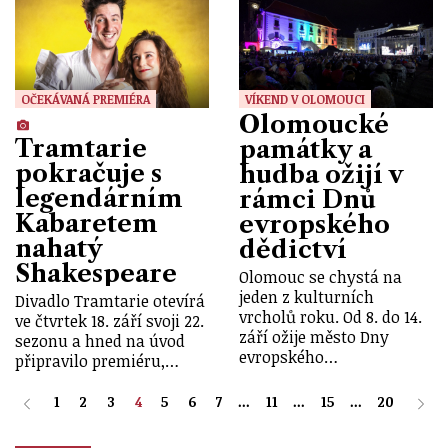
OČEKÁVANÁ PREMIÉRA
VÍKEND V OLOMOUCI
Olomoucké
Tramtarie
památky a
pokračuje s
hudba ožijí v
legendárním
rámci Dnů
Kabaretem
evropského
nahatý
dědictví
Shakespeare
Olomouc se chystá na
jeden z kulturních
Divadlo Tramtarie otevírá
vrcholů roku. Od 8. do 14.
ve čtvrtek 18. září svoji 22.
září ožije město Dny
sezonu a hned na úvod
evropského…
připravilo premiéru,…
1
2
3
4
5
6
7
...
11
...
15
...
20