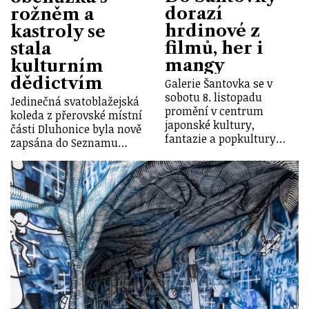
dorazí
rožněm a
hrdinové z
kastroly se
filmů, her i
stala
mangy
kulturním
dědictvím
Galerie Šantovka se v
sobotu 8. listopadu
Jedinečná svatoblažejská
promění v centrum
koleda z přerovské místní
japonské kultury,
části Dluhonice byla nově
fantazie a popkultury…
zapsána do Seznamu…