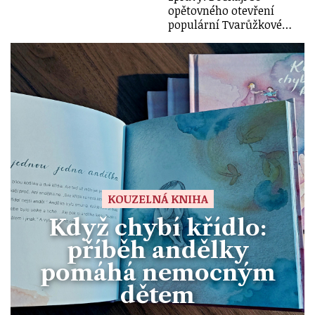
opětovného otevření
populární Tvarůžkové…
KOUZELNÁ KNIHA
Když chybí křídlo:
příběh andělky
pomáhá nemocným
dětem