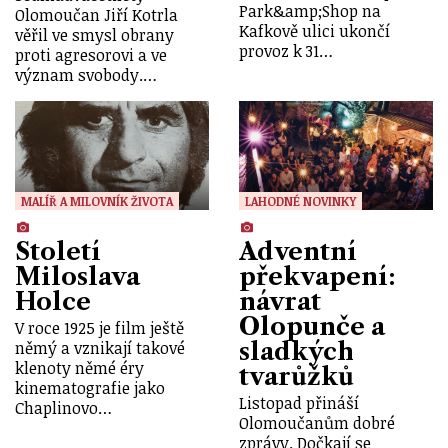
Park&amp;Shop na
Olomoučan Jiří Kotrla
Kafkově ulici ukončí
věřil ve smysl obrany
provoz k 31…
proti agresorovi a ve
význam svobody.…
MALÍŘ A MILOVNÍK ŽIVOTA
LAHODNÉ NOVINKY
Století
Adventní
Miloslava
překvapení:
Holce
návrat
Olopunče a
V roce 1925 je film ještě
sladkých
němý a vznikají takové
klenoty němé éry
tvarůžků
kinematografie jako
Listopad přináší
Chaplinovo…
Olomoučanům dobré
zprávy. Dočkají se