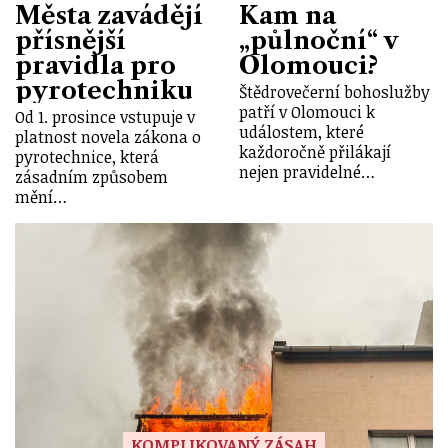
Města zavádějí
Kam na
přísnější
„půlnoční“ v
pravidla pro
Olomouci?
pyrotechniku
Štědrovečerní bohoslužby
patří v Olomouci k
Od 1. prosince vstupuje v
událostem, které
platnost novela zákona o
každoročně přilákají
pyrotechnice, která
nejen pravidelné…
zásadním způsobem
mění…
KOMPLIKOVANÝ ZÁSAH