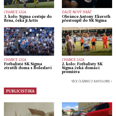
CHANCE LIGA
DALŠÍ NOVÝ HRÁČ
3. kolo: Sigma cestuje do
Obránce Antony Ekeroth
Brna, čeká ji Artis
přestoupil do SK Sigma
CHANCE LIGA
CHANCE LIGA
Fotbalisté SK Sigma
2. kolo: Fotbalisty SK
ztratili doma s Boleslaví
Sigma čeká domácí
premiéra
VÍCE ČLÁNKŮ Z KATEGORIE ›
PUBLICISTIKA