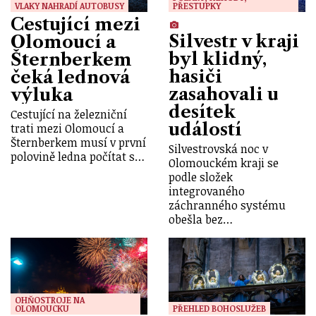
VLAKY NAHRADÍ AUTOBUSY
PŘESTUPKY
Cestující mezi
Silvestr v kraji
Olomoucí a
byl klidný,
Šternberkem
hasiči
čeká lednová
zasahovali u
výluka
desítek
Cestující na železniční
událostí
trati mezi Olomoucí a
Šternberkem musí v první
Silvestrovská noc v
polovině ledna počítat s…
Olomouckém kraji se
podle složek
integrovaného
záchranného systému
obešla bez…
OHŇOSTROJE NA
OLOMOUCKU
PŘEHLED BOHOSLUŽEB