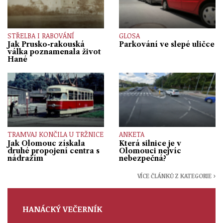
STŘELBA I RABOVÁNÍ
GLOSA
Jak Prusko-rakouská
Parkování ve slepé uličce
válka poznamenala život
Hané
TRAMVAJ KONČILA U TRŽNICE
ANKETA
Jak Olomouc získala
Která silnice je v
druhé propojení centra s
Olomouci nejvíc
nádražím
nebezpečná?
VÍCE ČLÁNKŮ Z KATEGORIE ›
HANÁCKÝ VEČERNÍK