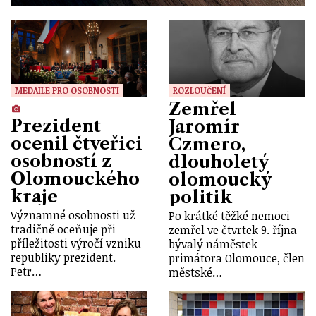
MEDAILE PRO OSOBNOSTI
ROZLOUČENÍ
Zemřel
Prezident
Jaromír
ocenil čtveřici
Czmero,
osobností z
dlouholetý
Olomouckého
olomoucký
kraje
politik
Významné osobnosti už
Po krátké těžké nemoci
tradičně oceňuje při
zemřel ve čtvrtek 9. října
příležitosti výročí vzniku
bývalý náměstek
republiky prezident.
primátora Olomouce, člen
Petr…
městské…