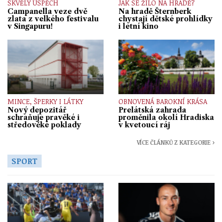
SKVĚLÝ ÚSPĚCH
JAK SE ŽILO NA HRADĚ?
Campanella veze dvě
Na hradě Šternberk
zlata z velkého festivalu
chystají dětské prohlídky
v Singapuru!
i letní kino
MINCE, ŠPERKY I LÁTKY
OBNOVENÁ BAROKNÍ KRÁSA
Nový depozitář
Prelátská zahrada
schraňuje pravěké i
proměnila okolí Hradiska
středověké poklady
v kvetoucí ráj
VÍCE ČLÁNKŮ Z KATEGORIE ›
SPORT