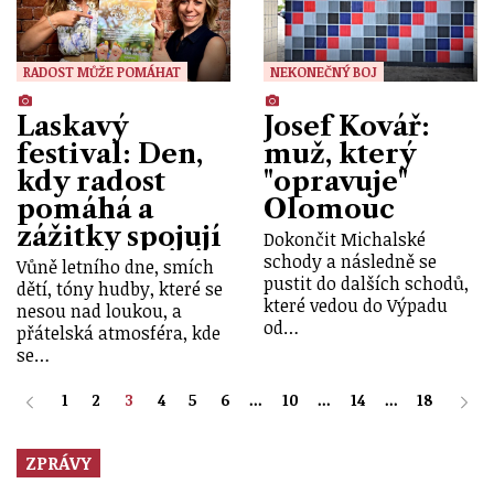
RADOST MŮŽE POMÁHAT
NEKONEČNÝ BOJ
Laskavý
Josef Kovář:
festival: Den,
muž, který
kdy radost
"opravuje"
pomáhá a
Olomouc
zážitky spojují
Dokončit Michalské
schody a následně se
Vůně letního dne, smích
pustit do dalších schodů,
dětí, tóny hudby, které se
které vedou do Výpadu
nesou nad loukou, a
od…
přátelská atmosféra, kde
se…
1
2
3
4
5
6
...
10
...
14
...
18
ZPRÁVY