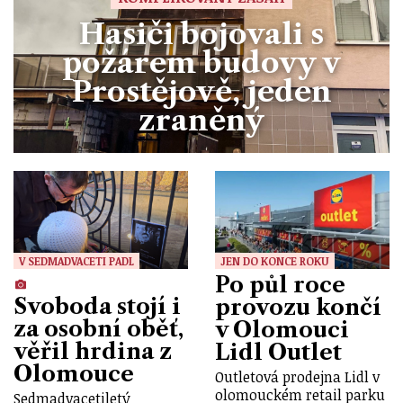
Hasiči bojovali s
požárem budovy v
Prostějově, jeden
zraněný
V SEDMADVACETI PADL
JEN DO KONCE ROKU
Po půl roce
Svoboda stojí i
provozu končí
za osobní oběť,
v Olomouci
věřil hrdina z
Lidl Outlet
Olomouce
Outletová prodejna Lidl v
olomouckém retail parku
Sedmadvacetiletý