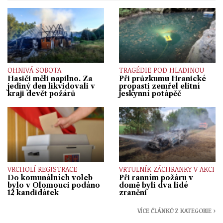
OHNIVÁ SOBOTA
TRAGÉDIE POD HLADINOU
Hasiči měli napilno. Za
Při průzkumu Hranické
jediný den likvidovali v
propasti zemřel elitní
kraji devět požárů
jeskynní potápěč
VRCHOLÍ REGISTRACE
VRTULNÍK ZÁCHRANKY V AKCI
Do komunálních voleb
Při ranním požáru v
bylo v Olomouci podáno
domě byli dva lidé
12 kandidátek
zraněni
VÍCE ČLÁNKŮ Z KATEGORIE ›