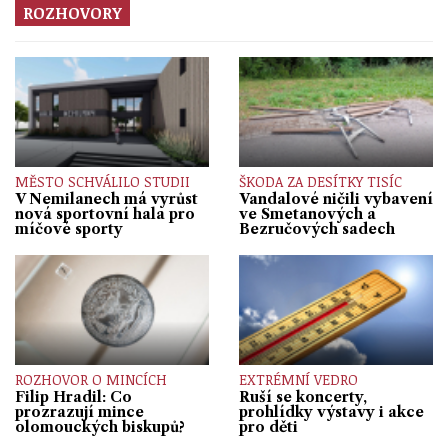
ROZHOVORY
MĚSTO SCHVÁLILO STUDII
ŠKODA ZA DESÍTKY TISÍC
V Nemilanech má vyrůst
Vandalové ničili vybavení
nová sportovní hala pro
ve Smetanových a
míčové sporty
Bezručových sadech
ROZHOVOR O MINCÍCH
EXTRÉMNÍ VEDRO
Filip Hradil: Co
Ruší se koncerty,
prozrazují mince
prohlídky výstavy i akce
olomouckých biskupů?
pro děti