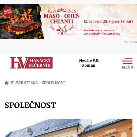
reklama
Neděle 9.8.
Roman
MENU
Zprávy
›
HLAVNÍ STRANA
SPOLEČNOST
Rozhovory
Olomouc
SPOLEČNOST
Kultura
Politika
Prostějov
Společnost
Hudba
Ekonomika
Přerov
Sport
Ženy