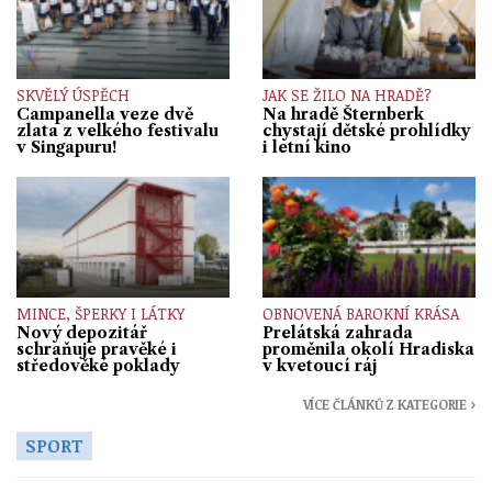
SKVĚLÝ ÚSPĚCH
JAK SE ŽILO NA HRADĚ?
Campanella veze dvě
Na hradě Šternberk
zlata z velkého festivalu
chystají dětské prohlídky
v Singapuru!
i letní kino
MINCE, ŠPERKY I LÁTKY
OBNOVENÁ BAROKNÍ KRÁSA
Nový depozitář
Prelátská zahrada
schraňuje pravěké i
proměnila okolí Hradiska
středověké poklady
v kvetoucí ráj
VÍCE ČLÁNKŮ Z KATEGORIE ›
SPORT