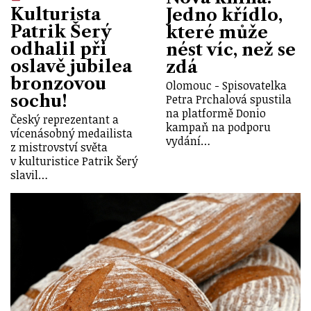
Kulturista
Jedno křídlo,
Patrik Šerý
které může
odhalil při
nést víc, než se
oslavě jubilea
zdá
bronzovou
Olomouc - Spisovatelka
sochu!
Petra Prchalová spustila
na platformě Donio
Český reprezentant a
kampaň na podporu
vícenásobný medailista
vydání…
z mistrovství světa
v kulturistice Patrik Šerý
slavil…