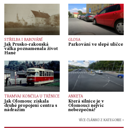
STŘELBA I RABOVÁNÍ
GLOSA
Jak Prusko-rakouská
Parkování ve slepé uličce
válka poznamenala život
Hané
TRAMVAJ KONČILA U TRŽNICE
ANKETA
Jak Olomouc získala
Která silnice je v
druhé propojení centra s
Olomouci nejvíc
nádražím
nebezpečná?
VÍCE ČLÁNKŮ Z KATEGORIE ›