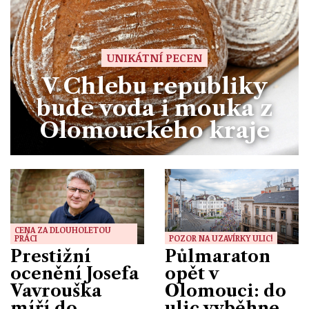
UNIKÁTNÍ PECEN
V Chlebu republiky
bude voda i mouka z
Olomouckého kraje
CENA ZA DLOUHOLETOU
PRÁCI
POZOR NA UZAVÍRKY ULIC!
Prestižní
Půlmaraton
ocenění Josefa
opět v
Vavrouška
Olomouci: do
míří do
ulic vyběhne