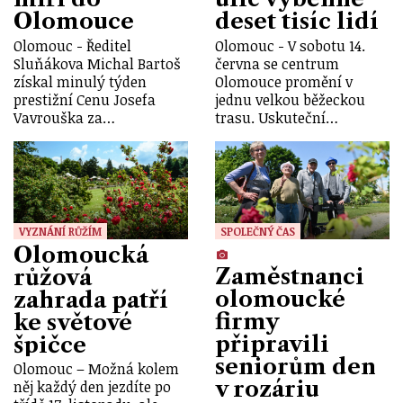
Olomouce
deset tisíc lidí
Olomouc - Ředitel
Olomouc - V sobotu 14.
Sluňákova Michal Bartoš
června se centrum
získal minulý týden
Olomouce promění v
prestižní Cenu Josefa
jednu velkou běžeckou
Vavrouška za…
trasu. Uskuteční…
VYZNÁNÍ RŮŽÍM
SPOLEČNÝ ČAS
Olomoucká
Zaměstnanci
růžová
olomoucké
zahrada patří
firmy
ke světové
připravili
špičce
seniorům den
Olomouc – Možná kolem
v rozáriu
něj každý den jezdíte po