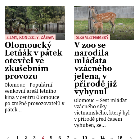
FILMY, KONCERTY, ZÁBAVA
SIKA VIETNAMSKÝ
Olomoucký
V zoo se
Letňák v pátek
narodila
otevřel ve
mláďata
zkušebním
vzácného
provozu
jelena, v
přírodě již
Olomouc - Populární
vyhynul
venkovní areál letního
kina v centru Olomouce
Olomouc – Šest mláďat
po změně provozovatelů v
vzácného siky
pátek…
vietnamského, který byl
v přírodě před časem
vyhuben, se…
1
2
3
4
5
6
7
...
10
...
14
...
18