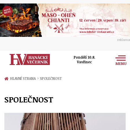
reklama
Pondělí 10.8.
Vavřinec
MENU
Zprávy
›
HLAVNÍ STRANA
SPOLEČNOST
Rozhovory
Olomouc
SPOLEČNOST
Kultura
Politika
Prostějov
Společnost
Hudba
Ekonomika
Přerov
Sport
Ženy