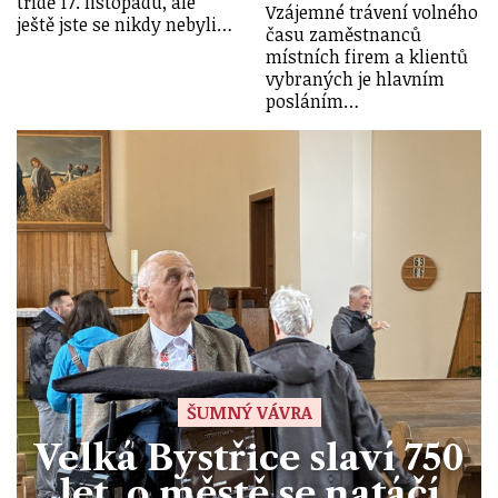
třídě 17. listopadu, ale
Vzájemné trávení volného
ještě jste se nikdy nebyli…
času zaměstnanců
místních firem a klientů
vybraných je hlavním
posláním…
ŠUMNÝ VÁVRA
Velká Bystřice slaví 750
let, o městě se natáčí