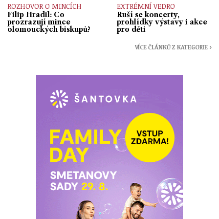
ROZHOVOR O MINCÍCH
EXTRÉMNÍ VEDRO
Filip Hradil: Co
Ruší se koncerty,
prozrazují mince
prohlídky výstavy i akce
olomouckých biskupů?
pro děti
VÍCE ČLÁNKŮ Z KATEGORIE ›