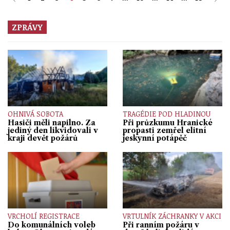
ZPRÁVY
OHNIVÁ SOBOTA
TRAGÉDIE POD HLADINOU
Hasiči měli napilno. Za
Při průzkumu Hranické
jediný den likvidovali v
propasti zemřel elitní
kraji devět požárů
jeskynní potápěč
VRCHOLÍ REGISTRACE
VRTULNÍK ZÁCHRANKY V AKCI
Do komunálních voleb
Při ranním požáru v