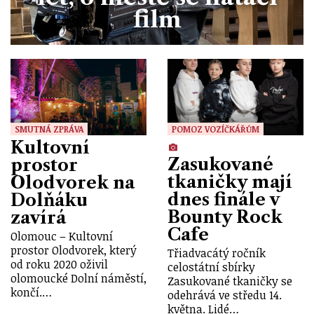
film
SMUTNÁ ZPRÁVA
POMOZ VOZÍČKÁŘŮM
Kultovní
Zasukované
prostor
tkaničky mají
Olodvorek na
dnes finále v
Dolňáku
Bounty Rock
zavírá
Cafe
Olomouc – Kultovní
prostor Olodvorek, který
Třiadvacátý ročník
od roku 2020 oživil
celostátní sbírky
olomoucké Dolní náměstí,
Zasukované tkaničky se
končí.…
odehrává ve středu 14.
května. Lidé…