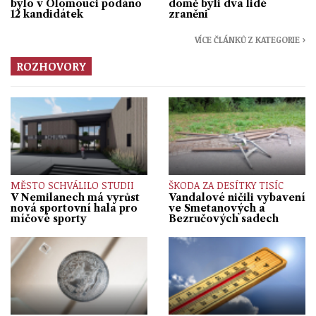
bylo v Olomouci podáno
domě byli dva lidé
12 kandidátek
zraněni
VÍCE ČLÁNKŮ Z KATEGORIE ›
ROZHOVORY
MĚSTO SCHVÁLILO STUDII
ŠKODA ZA DESÍTKY TISÍC
V Nemilanech má vyrůst
Vandalové ničili vybavení
nová sportovní hala pro
ve Smetanových a
míčové sporty
Bezručových sadech