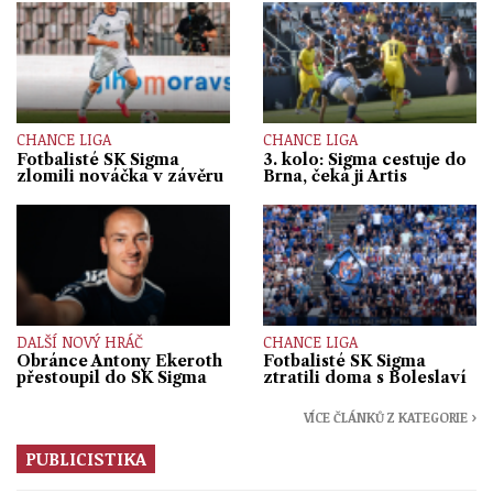
CHANCE LIGA
CHANCE LIGA
Fotbalisté SK Sigma
3. kolo: Sigma cestuje do
zlomili nováčka v závěru
Brna, čeká ji Artis
DALŠÍ NOVÝ HRÁČ
CHANCE LIGA
Obránce Antony Ekeroth
Fotbalisté SK Sigma
přestoupil do SK Sigma
ztratili doma s Boleslaví
VÍCE ČLÁNKŮ Z KATEGORIE ›
PUBLICISTIKA