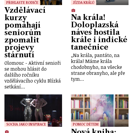
PŘIHLASTE RODIČE
JÍZDA KRÁLŮ
Vzdělávací
Na krála!
kurzy
Doloplazská
pomáhají
náves hostila
seniorům
krále i indické
zpomalit
tanečnice
projevy
stárnutí
„Na krála, pantáto, na
krála! Máme krála
Olomouc - Aktivní senioři
chodobnyho, na všecke
se mohou hlásit do
strane obranyho, ale pře
dalšího ročníku
tym…
vzdělávacího cyklu Blízká
setkání…
SOCHA JAKO INSPIRACE
POMOC DĚTEM
Nová kniha: