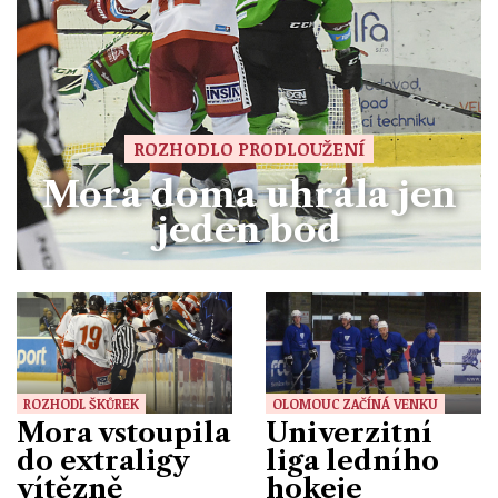
ROZHODLO PRODLOUŽENÍ
Mora doma uhrála jen
jeden bod
ROZHODL ŠKŮREK
OLOMOUC ZAČÍNÁ VENKU
Mora vstoupila
Univerzitní
do extraligy
liga ledního
vítězně
hokeje