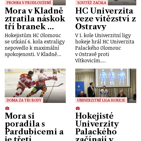
PROHRA V PRODLOUŽENÍ
SOUTĚŽ ZAČALA
Mora v Kladně
HC Univerzita
ztratila náskok
veze vítězství z
tří branek …
Ostravy
Hokejistům HC Olomouc
V 1. kole Univerzitní ligy
se utkání 6. kola extraligy
hokeje hrál HC Univerzita
nepovedlo k maximální
Palackého Olomouc
spokojenosti. V Kladně…
v Ostravě proti
Vítkovicím.…
DOMA ZA TŘI BODY
UNIVERZITNÍ LIGA HOKEJE
Mora si
Hokejisté
poradila s
Univerzity
Pardubicemi a
Palackého
je třetí
začínají v