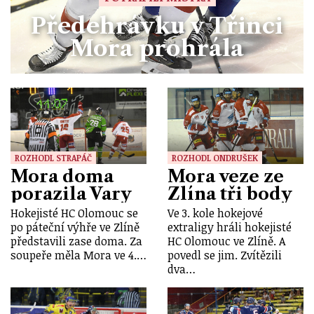
Předehrávku v Třinci
Mora prohrála
ROZHODL STRAPÁČ
ROZHODL ONDRUŠEK
Mora doma
Mora veze ze
porazila Vary
Zlína tři body
Hokejisté HC Olomouc se
Ve 3. kole hokejové
po páteční výhře ve Zlíně
extraligy hráli hokejisté
představili zase doma. Za
HC Olomouc ve Zlíně. A
soupeře měla Mora ve 4.…
povedl se jim. Zvítězili
dva…