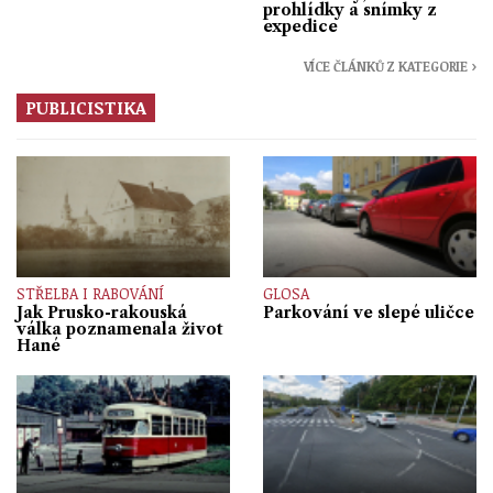
prohlídky a snímky z
expedice
VÍCE ČLÁNKŮ Z KATEGORIE ›
PUBLICISTIKA
STŘELBA I RABOVÁNÍ
GLOSA
Jak Prusko-rakouská
Parkování ve slepé uličce
válka poznamenala život
Hané