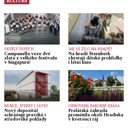
KULTURA
SKVĚLÝ ÚSPĚCH
JAK SE ŽILO NA HRADĚ?
Campanella veze dvě
Na hradě Šternberk
zlata z velkého festivalu
chystají dětské prohlídky
v Singapuru!
i letní kino
MINCE, ŠPERKY I LÁTKY
OBNOVENÁ BAROKNÍ KRÁSA
Nový depozitář
Prelátská zahrada
schraňuje pravěké i
proměnila okolí Hradiska
středověké poklady
v kvetoucí ráj