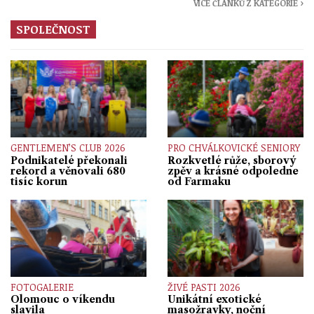
VÍCE ČLÁNKŮ Z KATEGORIE ›
SPOLEČNOST
GENTLEMEN’S CLUB 2026
PRO CHVÁLKOVICKÉ SENIORY
Podnikatelé překonali
Rozkvetlé růže, sborový
rekord a věnovali 680
zpěv a krásné odpoledne
tisíc korun
od Farmaku
FOTOGALERIE
ŽIVÉ PASTI 2026
Olomouc o víkendu
Unikátní exotické
slavila
masožravky, noční