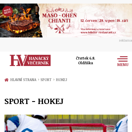
reklama
Čtvrtek 6.8.
Oldřiška
MENU
Zprávy
›
›
HLAVNÍ STRANA
SPORT
HOKEJ
Rozhovory
Olomouc
SPORT - HOKEJ
Kultura
Politika
Prostějov
Společnost
Hudba
Ekonomika
Přerov
Sport
Ženy