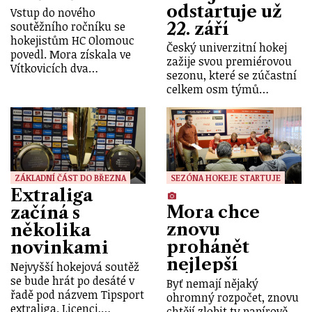
odstartuje už
Vstup do nového
22. září
soutěžního ročníku se
hokejistům HC Olomouc
Český univerzitní hokej
povedl. Mora získala ve
zažije svou premiérovou
Vítkovicích dva…
sezonu, které se zúčastní
celkem osm týmů…
ZÁKLADNÍ ČÁST DO BŘEZNA
SEZÓNA HOKEJE STARTUJE
Extraliga
Mora chce
začíná s
znovu
několika
prohánět
novinkami
nejlepší
Nejvyšší hokejová soutěž
se bude hrát po desáté v
Byť nemají nějaký
řadě pod názvem Tipsport
ohromný rozpočet, znovu
extraliga. Licenci,…
chtějí zlobit ty papírově