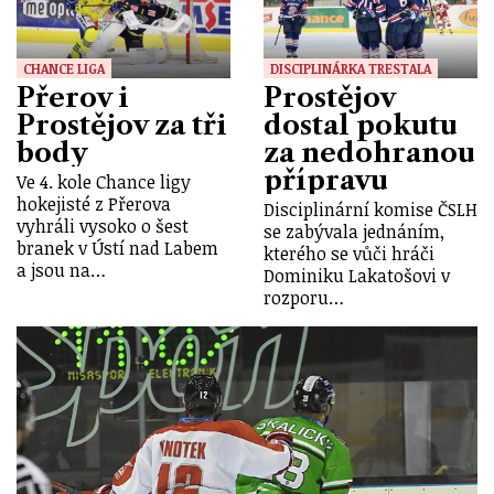
CHANCE LIGA
DISCIPLINÁRKA TRESTALA
Přerov i
Prostějov
Prostějov za tři
dostal pokutu
body
za nedohranou
přípravu
Ve 4. kole Chance ligy
hokejisté z Přerova
Disciplinární komise ČSLH
vyhráli vysoko o šest
se zabývala jednáním,
branek v Ústí nad Labem
kterého se vůči hráči
a jsou na…
Dominiku Lakatošovi v
rozporu…