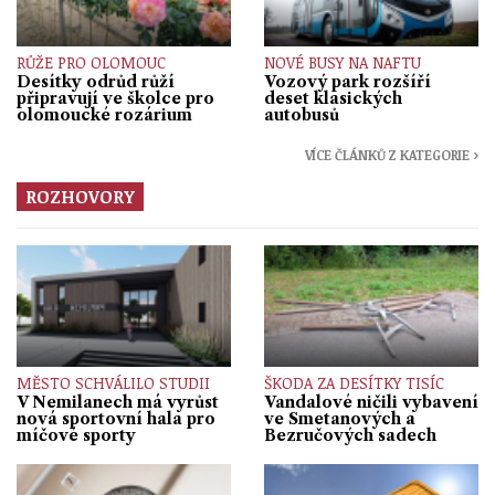
RŮŽE PRO OLOMOUC
NOVÉ BUSY NA NAFTU
Desítky odrůd růží
Vozový park rozšíří
připravují ve školce pro
deset klasických
olomoucké rozárium
autobusů
VÍCE ČLÁNKŮ Z KATEGORIE ›
ROZHOVORY
MĚSTO SCHVÁLILO STUDII
ŠKODA ZA DESÍTKY TISÍC
V Nemilanech má vyrůst
Vandalové ničili vybavení
nová sportovní hala pro
ve Smetanových a
míčové sporty
Bezručových sadech