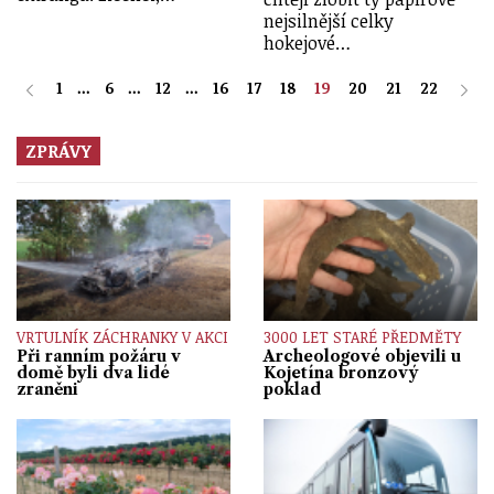
nejsilnější celky
hokejové…
1
...
6
...
12
...
16
17
18
19
20
21
22
ZPRÁVY
VRTULNÍK ZÁCHRANKY V AKCI
3000 LET STARÉ PŘEDMĚTY
Při ranním požáru v
Archeologové objevili u
domě byli dva lidé
Kojetína bronzový
zraněni
poklad