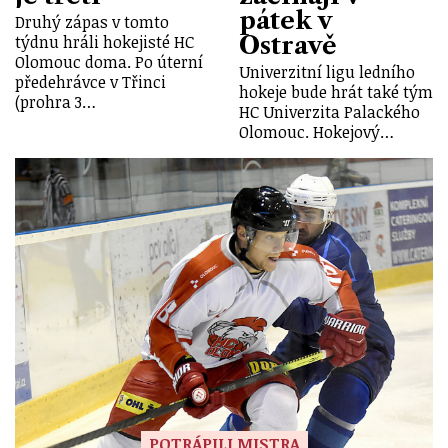
pátek v
Druhý zápas v tomto
Ostravě
týdnu hráli hokejisté HC
Olomouc doma. Po úterní
Univerzitní ligu ledního
předehrávce v Třinci
hokeje bude hrát také tým
(prohra 3…
HC Univerzita Palackého
Olomouc. Hokejový…
POTRÁPILI MISTRA