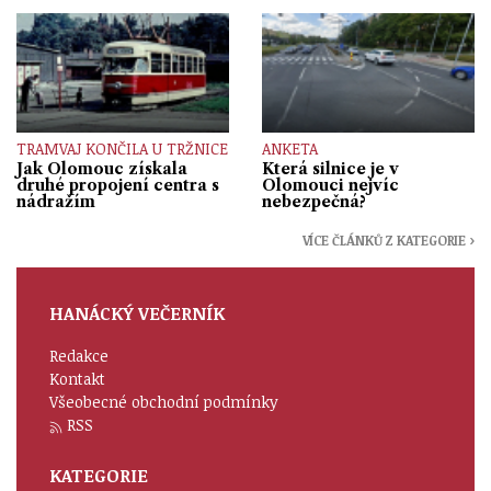
TRAMVAJ KONČILA U TRŽNICE
ANKETA
Jak Olomouc získala
Která silnice je v
druhé propojení centra s
Olomouci nejvíc
nádražím
nebezpečná?
VÍCE ČLÁNKŮ Z KATEGORIE ›
HANÁCKÝ VEČERNÍK
Redakce
Kontakt
Všeobecné obchodní podmínky
RSS
KATEGORIE