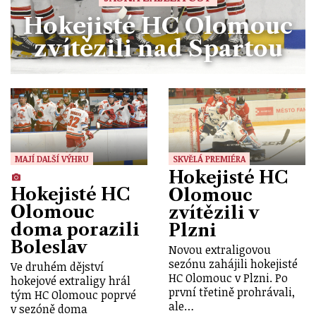
Hokejisté HC Olomouc
zvítězili nad Spartou
MAJÍ DALŠÍ VÝHRU
SKVĚLÁ PREMIÉRA
Hokejisté HC
Hokejisté HC
Olomouc
Olomouc
zvítězili v
doma porazili
Plzni
Boleslav
Novou extraligovou
sezónu zahájili hokejisté
Ve druhém dějství
HC Olomouc v Plzni. Po
hokejové extraligy hrál
první třetině prohrávali,
tým HC Olomouc poprvé
ale…
v sezóně doma