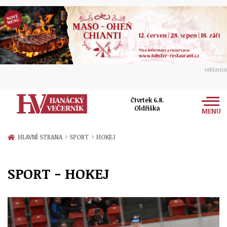
reklama
Čtvrtek 6.8.
Oldřiška
MENU
Zprávy
›
›
HLAVNÍ STRANA
SPORT
HOKEJ
Rozhovory
Olomouc
SPORT - HOKEJ
Kultura
Politika
Prostějov
Společnost
Hudba
Ekonomika
Přerov
Sport
Ženy