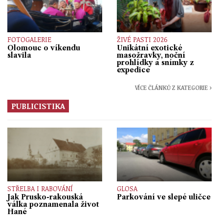
FOTOGALERIE
ŽIVÉ PASTI 2026
Olomouc o víkendu
Unikátní exotické
slavila
masožravky, noční
prohlídky a snímky z
expedice
VÍCE ČLÁNKŮ Z KATEGORIE ›
PUBLICISTIKA
STŘELBA I RABOVÁNÍ
GLOSA
Jak Prusko-rakouská
Parkování ve slepé uličce
válka poznamenala život
Hané