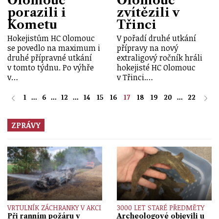
Olomouc
Olomouc
porazili i
zvítězili v
Kometu
Třinci
Hokejistům HC Olomouc
V pořadí druhé utkání
se povedlo na maximum i
přípravy na nový
druhé přípravné utkání
extraligový ročník hráli
v tomto týdnu. Po výhře
hokejisté HC Olomouc
v…
v Třinci.…
1
...
6
...
12
...
14
15
16
17
18
19
20
...
22
ZPRÁVY
VRTULNÍK ZÁCHRANKY V AKCI
3000 LET STARÉ PŘEDMĚTY
Při ranním požáru v
Archeologové objevili u