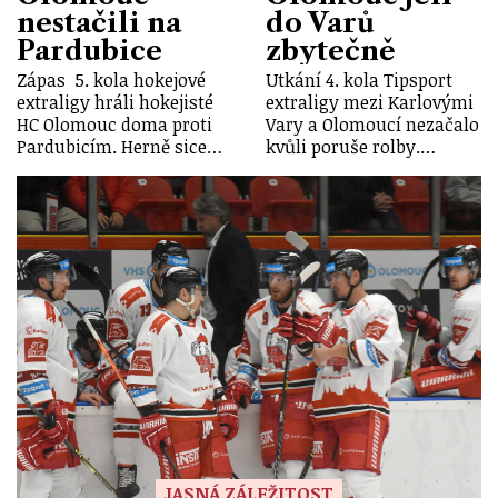
nestačili na
do Varů
Pardubice
zbytečně
Zápas 5. kola hokejové
Utkání 4. kola Tipsport
extraligy hráli hokejisté
extraligy mezi Karlovými
HC Olomouc doma proti
Vary a Olomoucí nezačalo
Pardubicím. Herně sice…
kvůli poruše rolby.…
JASNÁ ZÁLEŽITOST