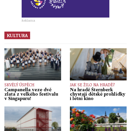
Reklama
KULTURA
SKVĚLÝ ÚSPĚCH
JAK SE ŽILO NA HRADĚ?
Campanella veze dvě
Na hradě Šternberk
zlata z velkého festivalu
chystají dětské prohlídky
v Singapuru!
i letní kino