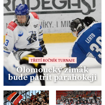
TŘETÍ ROČNÍK TURNAJE
Olomoucký zimák
bude patřit parahokeji