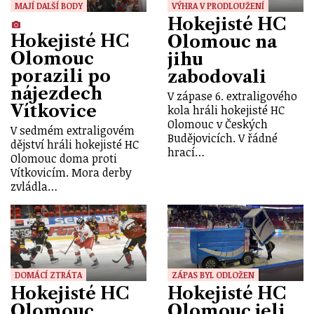
MAJÍ DALŠÍ BODY
VÝHRA V PRODLOUŽENÍ
Hokejisté HC
Hokejisté HC
Olomouc na
Olomouc
jihu
porazili po
zabodovali
nájezdech
V zápase 6. extraligového
Vítkovice
kola hráli hokejisté HC
Olomouc v Českých
V sedmém extraligovém
Budějovicích. V řádné
dějství hráli hokejisté HC
hrací…
Olomouc doma proti
Vítkovicím. Mora derby
zvládla…
DOMÁCÍ ZTRÁTA
ZÁPAS BYL ODLOŽEN
Hokejisté HC
Hokejisté HC
Olomouc
Olomouc jeli