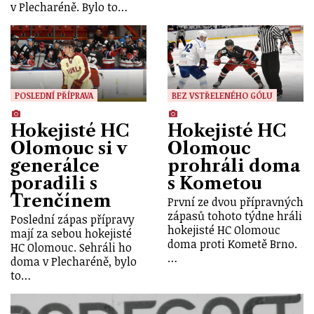
v Plecharéně. Bylo to…
POSLEDNÍ PŘÍPRAVA
BEZ VSTŘELENÉHO GÓLU
Hokejisté HC
Hokejisté HC
Olomouc si v
Olomouc
generálce
prohráli doma
poradili s
s Kometou
Trenčínem
První ze dvou přípravných
zápasů tohoto týdne hráli
Poslední zápas přípravy
hokejisté HC Olomouc
mají za sebou hokejisté
doma proti Kometě Brno.
HC Olomouc. Sehráli ho
…
doma v Plecharéně, bylo
to…