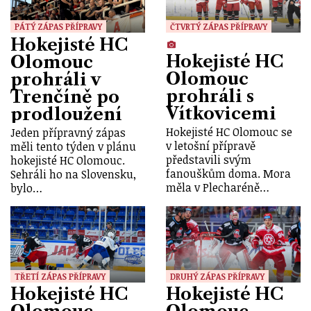
PÁTÝ ZÁPAS PŘÍPRAVY
ČTVRTÝ ZÁPAS PŘÍPRAVY
Hokejisté HC
Hokejisté HC
Olomouc
Olomouc
prohráli v
prohráli s
Trenčíně po
Vítkovicemi
prodloužení
Hokejisté HC Olomouc se
Jeden přípravný zápas
v letošní přípravě
měli tento týden v plánu
představili svým
hokejisté HC Olomouc.
fanouškům doma. Mora
Sehráli ho na Slovensku,
měla v Plecharéně…
bylo…
TŘETÍ ZÁPAS PŘÍPRAVY
DRUHÝ ZÁPAS PŘÍPRAVY
Hokejisté HC
Hokejisté HC