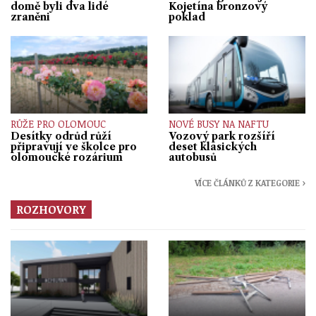
domě byli dva lidé
Kojetína bronzový
zraněni
poklad
RŮŽE PRO OLOMOUC
NOVÉ BUSY NA NAFTU
Desítky odrůd růží
Vozový park rozšíří
připravují ve školce pro
deset klasických
olomoucké rozárium
autobusů
VÍCE ČLÁNKŮ Z KATEGORIE ›
ROZHOVORY