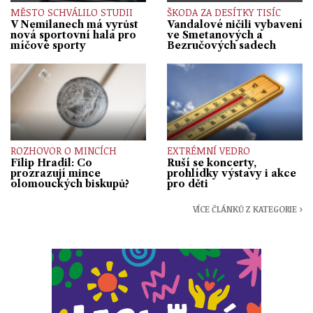
MĚSTO SCHVÁLILO STUDII
ŠKODA ZA DESÍTKY TISÍC
V Nemilanech má vyrůst
Vandalové ničili vybavení
nová sportovní hala pro
ve Smetanových a
míčové sporty
Bezručových sadech
ROZHOVOR O MINCÍCH
EXTRÉMNÍ VEDRO
Filip Hradil: Co
Ruší se koncerty,
prozrazují mince
prohlídky výstavy i akce
olomouckých biskupů?
pro děti
VÍCE ČLÁNKŮ Z KATEGORIE ›