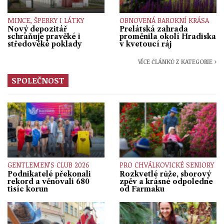
MINCE, ŠPERKY I LÁTKY
OBNOVENÁ BAROKNÍ KRÁSA
Nový depozitář
Prelátská zahrada
schraňuje pravěké i
proměnila okolí Hradiska
středověké poklady
v kvetoucí ráj
VÍCE ČLÁNKŮ Z KATEGORIE ›
SPOLEČNOST
GENTLEMEN’S CLUB 2026
PRO CHVÁLKOVICKÉ SENIORY
Podnikatelé překonali
Rozkvetlé růže, sborový
rekord a věnovali 680
zpěv a krásné odpoledne
tisíc korun
od Farmaku