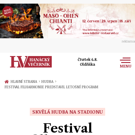
reklama
Čtvrtek 6.8.
Oldřiška
MENU
Zprávy
›
›
HLAVNÍ STRANA
HUDBA
FESTIVAL FILHARMONIE PŘEDSTAVIL LETOŠNÍ PROGRAM
Rozhovory
Olomouc
Kultura
Politika
Prostějov
SKVĚLÁ HUDBA NA STADIONU
Společnost
Hudba
Ekonomika
Festival
Přerov
Sport
Ženy