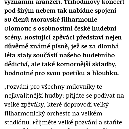
významní aranžéři. Tříhodinový koncert
pod širým nebem tak nabídne spojení
50 členů Moravské filharmonie
Olomouc s osobnostmi české hudební
scény. Hostující zpěváci představí nejen
důvěrně známé písně, jež se za dlouhá
léta staly součástí našeho hudebního
dědictví, ale také komornější skladby,
hodnotné pro svou poetiku a hloubku.
„Pozvání pro všechny milovníky té
nejkvalitnější hudby: přijďte se podívat na
velké zpěváky, které doprovodí velký
filharmonický orchestr na velkém
stadiónu. Přijměte velké pozvání a staňte