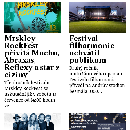
Mrskley
Festival
RockFest
filharmonie
přivítá Muchu,
uchvátil
Abraxas,
publikum
Reflexy a star z
Druhý ročník
ciziny
multižánrového open air
Festivalu filharmonie
Třetí ročník festivalu
přivedl na Andrův stadion
Mrskley RockFest se
bezmála 3300…
uskuteční již v sobotu 13.
července od 14:00 hodin
ve…