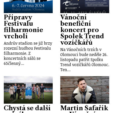
Přípravy
Vánoční
Festivalu
benefiční
filharmonie
koncert pro
vrcholí
Spolek Trend
vozíčkářů
Andrův stadion se již brzy
rozezní hudbou Festivalu
Na Vánočních trzích v
filharmonie. Z
Olomouci bude neděle 26.
koncertních sálů se
listopadu patřit Spolku
65členný…
Trend vozíčkářů Olomouc.
Ten…
Chystá se další
Martin Šafařík