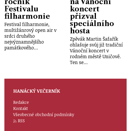
ročník
na Vánoční
Festivalu
koncert
filharmonie
přizval
speciálního
Festival filharmonie,
hosta
multižánrový open air v
srdci druhého
Zpěvák Martin Šafařík
nejvýznamnějšího
ohlašuje svůj již tradiční
památkového…
Vánoční koncert v
rodném městě Uničově.
Ten se…
HANÁCKÝ VEČERNÍK
Redakce
Kontakt
Všeobecné obchodní podmínky
RSS