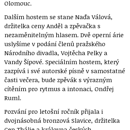
Olomouc.
Dalším hostem se stane Naďa Válová,
držitelka ceny Anděl a zpěvačka s
nezaměnitelným hlasem. Dvě operní árie
uslyšíme v podání členů pražského
Národního divadla, Vojtěcha Pelky a
Vandy Šípové. Speciálním hostem, který
zazpívá i své autorské písně v samostatné
časti večera, bude zpěvák s výrazným
cítěním pro rytmus a intonaci, Ondřej
Ruml.
Pozvání pro letošní ročník přijala i
dvojnásobná bronzová Slavice, držitelka
Cen Thálie a královna českých