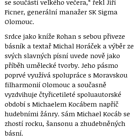
se součástí velkého večera,“ řekl Jiří
Ficner, generální manažer SK Sigma
Olomouc.
Srdce jako kníže Rohan s sebou přiveze
básník a textař Michal Horáček a výběr ze
svých slavných písní uvede nově jako
příběh umělecké tvorby. Jeho pásmo
poprvé využívá spolupráce s Moravskou
filharmonií Olomouc a současně
vyzdvihuje čtyřicetileté spoluautorské
období s Michaelem Kocábem napříč
hudebními žánry. Sám Michael Kocáb se
zhostí rocku, šansonu a zhudebněných
básní.